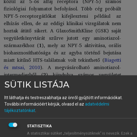
közül az 5-ös alfaj receptora (NPY-5) számos
fiziológiai folyamatot befolyásol. Több cég próbált
NPY-5-receptorgátlókat kifejleszteni például az
elhízás ellen, de az eddigi klinikai vizsgálatok nem
hoztak átütő sikert. A GlaxoSmithKline (GSK) saját
vegyületkönyvtárát szűrve jutott egy aminotiazol-
származékhoz (
1
)
,
mely az NPY-5 aktivitása, orális
biohasznosíthatósága és az agyba történő bejutása
miatt kitűnő HTS-találatnak
volt tekinthető (
Biagetti
és mtsai, 2010
). A megvásárolható aminotiazol-
intermedierből (
2
) kiindulva számos vegyületet
állítottak elő, melyek között a legerősebb affinitást
SÜTIK LISTÁJA
egy azabiciklo[3.1.0]hexán-származék mutatta
(endo-
3,
4.5.26. ábra
). Miután a meglehetősen merev gyűrű
Itt láthatja és testreszabhatja az önről gyűjtött információkat.
ellenére mindkét térszerkezetű molekula aktív volt,
További információért kérjük, olvasd el az
adatvédelmi
sztereoszelektív eljárást fejlesztettek ki mind az
tájékoztatónkat
.
endo-
, mind az
exo-
vegyület előállítására.
STATISZTIKA
A statisztikai sütiket „teljesítménysütiknek” is nevezik. Ezek a