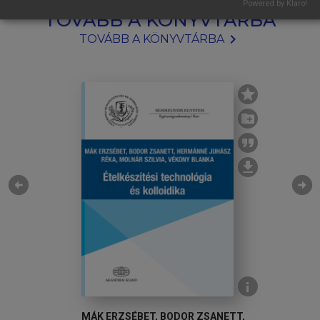
Powered by Klaro!
TOVÁBB A KÖNYVTÁRBA
chevron_right
TOVÁBB A KÖNYVTÁRBA
arrow_circle_left
arrow_circle_right
.)
MÁK ERZSÉBET, BODOR ZSANETT,