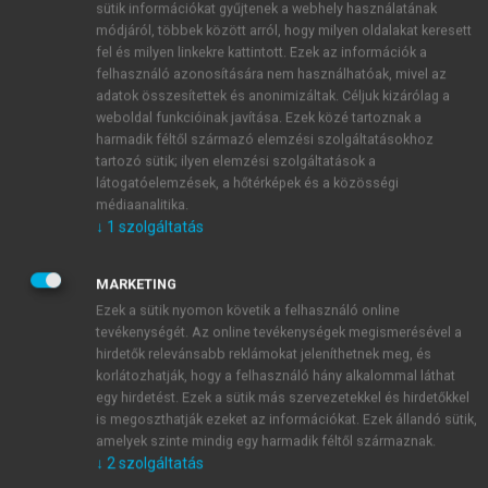
sütik információkat gyűjtenek a webhely használatának
módjáról, többek között arról, hogy milyen oldalakat keresett
fel és milyen linkekre kattintott. Ezek az információk a
felhasználó azonosítására nem használhatóak, mivel az
adatok összesítettek és anonimizáltak. Céljuk kizárólag a
weboldal funkcióinak javítása. Ezek közé tartoznak a
harmadik féltől származó elemzési szolgáltatásokhoz
tartozó sütik; ilyen elemzési szolgáltatások a
látogatóelemzések, a hőtérképek és a közösségi
4.5.26. ábra.
HTS-találat és továbbfejlesztett találat az
médiaanalitika.
NPY-5 teszten
↓
1
szolgáltatás
Forrás:
saját szerkesztés
MARKETING
Ezek a sütik nyomon követik a felhasználó online
A kereskedelmi forgalomban kapható 3-pirrolint
(4)
tevékenységét. Az online tevékenységek megismerésével a
terc-butiloxi-karbonil- (Boc) védőcsoporttal látták el,
hirdetők relevánsabb reklámokat jeleníthetnek meg, és
majd ródiumkatalizátor jelenlétében etil-
korlátozhatják, hogy a felhasználó hány alkalommal láthat
egy hirdetést. Ezek a sütik más szervezetekkel és hirdetőkkel
diazoacetáttal (EDA) alakították ki a
is megoszthatják ezeket az információkat. Ezek állandó sütik,
ciklopropilgyűrűt. A kapott két izomer (
exo
-
6
és
amelyek szinte mindig egy harmadik féltől származnak.
endo
-
6
) ~ 3:1 arányban keletkezett, ezt
↓
2
szolgáltatás
kromatográfiásan szétválasztották. Utána