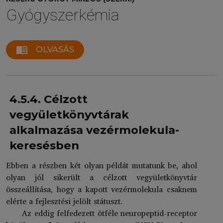
Gyógyszerkémia
menu_book
OLVASÁS
4.5.4. Célzott
vegyületkönyvtárak
alkalmazása vezérmolekula-
keresésben
Ebben a részben két olyan példát mutatunk be, ahol
olyan jól sikerült a célzott vegyületkönyvtár
összeállítása, hogy a kapott vezérmolekula csaknem
elérte a fejlesztési jelölt státuszt.
Az eddig felfedezett ötféle neuropeptid-receptor