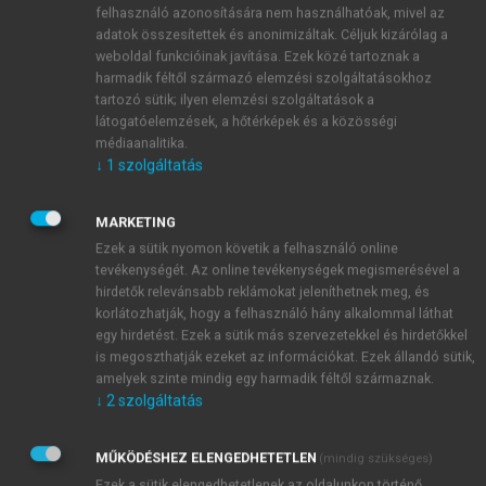
Tekintettel arra, hogy az emberi szervezetben
felhasználó azonosítására nem használhatóak, mivel az
adatok összesítettek és anonimizáltak. Céljuk kizárólag a
több mint 100 000 fehérje található, amelyek
weboldal funkcióinak javítása. Ezek közé tartoznak a
többsége (ha nem mindegyike) különböző biológiai
harmadik féltől származó elemzési szolgáltatásokhoz
folyamatokban vesz részt, nem várható el, hogy
tartozó sütik; ilyen elemzési szolgáltatások a
egyetlen fehérjealapú biomarker teljes körű
látogatóelemzések, a hőtérképek és a közösségi
betekintést nyújtson a betegség vagy a kezelés
médiaanalitika.
↓
1
szolgáltatás
hatásaiba, azonban önállóan is hasznosak lehetnek
a
betegség progressziójának nyomon követésére
és
a terápiás beavatkozás hatásainak korai
MARKETING
értékelésére
. A mechanizmusalapú biomarkerek
Ezek a sütik nyomon követik a felhasználó online
különösen fontosak a gyógyszerkutatás és -fejlesztés
tevékenységét. Az online tevékenységek megismerésével a
hirdetők relevánsabb reklámokat jeleníthetnek meg, és
korai szakaszában, mivel ezek támogatják a korai,
korlátozhatják, hogy a felhasználó hány alkalommal láthat
megalapozott döntéshozatalt. Emellett a fejlesztés
egy hirdetést. Ezek a sütik más szervezetekkel és hirdetőkkel
későbbi szakaszaiban is alkalmazhatók az optimális
is megoszthatják ezeket az információkat. Ezek állandó sütik,
dózis meghatározására, a betegek megfelelő
amelyek szinte mindig egy harmadik féltől származnak.
csoportosítására, a gyógyszerhatás jobb megértésére
↓
2
szolgáltatás
és a megfelelő terápiás stratégia kiválasztására,
valamint a prognózis meghatározására. Mivel a
MŰKÖDÉSHEZ ELENGEDHETETLEN
(mindig szükséges)
biomarkerek kiválasztása és validálása összetett és
Ezek a sütik elengedhetetlenek az oldalunkon történő