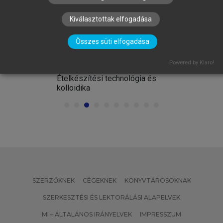
Kiválasztottak elfogadása
Összes süti elfogadása
.)
MÁK ERZSÉBET, BODOR ZSANETT,
HERMÁNNÉ JUHÁSZ RÉKA, MOLNÁR
Powered by Klaro!
SZILVIA, VÉKONY BLANKA
Ételkészítési technológia és
kolloidika
SZERZŐKNEK
CÉGEKNEK
KÖNYVTÁROSOKNAK
SZERKESZTÉSI ÉS LEKTORÁLÁSI ALAPELVEK
MI – ÁLTALÁNOS IRÁNYELVEK
IMPRESSZUM