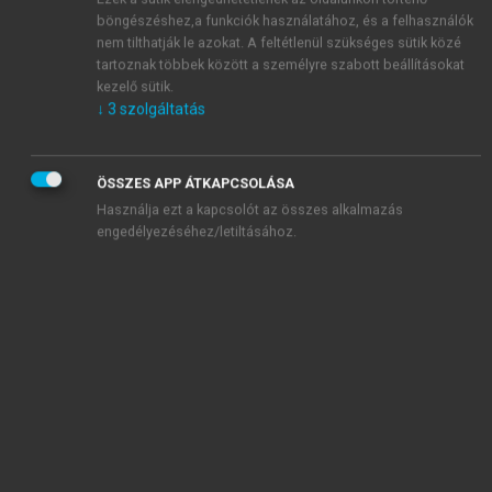
többdimenziós folyamat, elengedhetetlen egy
böngészéshez,a funkciók használatához, és a felhasználók
nem tilthatják le azokat. A feltétlenül szükséges sütik közé
multidiszciplináris szakértői csapat, amely a
tartoznak többek között a személyre szabott beállításokat
biomarkerek koncepcióját integrálni tudja a
kezelő sütik.
felfedezéstől egészen a fejlesztésig.
↓
3
szolgáltatás
Ahhoz, hogy a biomarkerek hasznosak legyenek
a gyógyszerfejlesztésben, olyan
biokémiai/molekuláris változásokat kell tükrözniük,
ÖSSZES APP ÁTKAPCSOLÁSA
amelyek a betegségfolyamat következtében alakulnak
Használja ezt a kapcsolót az összes alkalmazás
ki és amelyeket a terápiás beavatkozás módosít –
engedélyezéséhez/letiltásához.
még azelőtt, hogy ezek hatása a klinikai végpontokon
is kimutatható lenne. Ezek a változások rendszerint
receptorok indukcióján vagy gátlásán
keresztül
mennek végbe.
Például az első
angiotenzin-II (A-II)
antagonista fejlesztése során azt a hipotézist
követték, hogy a szer csökkenti a vérnyomást, és
ezáltal csökkenti a stroke és a szívinfarktus
előfordulását. Ezt egy lépcsőzetes folyamaton