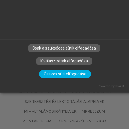
.)
MÁK ERZSÉBET, BODOR ZSANETT,
HERMÁNNÉ JUHÁSZ RÉKA, MOLNÁR
SZILVIA, VÉKONY BLANKA
Ételkészítési technológia és
kolloidika
Csak a szükséges sütik elfogadása
Kiválasztottak elfogadása
Összes süti elfogadása
Powered by Klaro!
SZERZŐKNEK
CÉGEKNEK
KÖNYVTÁROSOKNAK
SZERKESZTÉSI ÉS LEKTORÁLÁSI ALAPELVEK
MI – ÁLTALÁNOS IRÁNYELVEK
IMPRESSZUM
ADATVÉDELEM
LICENCSZERZŐDÉS
SÚGÓ