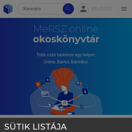
person
search
menu
BELÉPÉS
MeRSZ online
okoskönyvtár
Több száz tankönyv egy helyen.
Online. Bárhol. Bármikor.
SÜTIK LISTÁJA
KESERŰ GYÖRGY MIKLÓS (SZERK.)