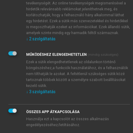
kardiovaszkuláris, idegrendszeri vagy daganatos
tevékenységét. Az online tevékenységek megismerésével a
betegségek kialakuláshoz vezethet. A jelenleg
hirdetők relevánsabb reklámokat jeleníthetnek meg, és
forgalomban lévő, epigenetikai mintázatot
korlátozhatják, hogy a felhasználó hány alkalommal láthat
egy hirdetést. Ezek a sütik más szervezetekkel és hirdetőkkel
befolyásoló gyógyszerek mind daganatos
is megoszthatják ezeket az információkat. Ezek állandó sütik,
megbetegedések kezelésére szolgálnak (
Sahafnejad
amelyek szinte mindig egy harmadik féltől származnak.
és mtsai, 2023
;
Heerboth és mtsai, 2014
).
↓
2
szolgáltatás
MŰKÖDÉSHEZ ELENGEDHETETLEN
(mindig szükséges)
Ezek a sütik elengedhetetlenek az oldalunkon történő
böngészéshez,a funkciók használatához, és a felhasználók
nem tilthatják le azokat. A feltétlenül szükséges sütik közé
tartoznak többek között a személyre szabott beállításokat
kezelő sütik.
↓
3
szolgáltatás
ÖSSZES APP ÁTKAPCSOLÁSA
Használja ezt a kapcsolót az összes alkalmazás
engedélyezéséhez/letiltásához.