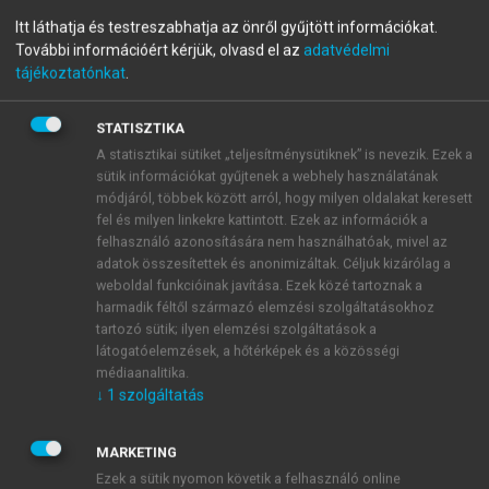
Gyógyszerkémia
Itt láthatja és testreszabhatja az önről gyűjtött információkat.
További információért kérjük, olvasd el az
adatvédelmi
tájékoztatónkat
.
menu_book
OLVASÁS
STATISZTIKA
A statisztikai sütiket „teljesítménysütiknek” is nevezik. Ezek a
sütik információkat gyűjtenek a webhely használatának
módjáról, többek között arról, hogy milyen oldalakat keresett
6.8.5. Epigenetikai gyógyszerek
fel és milyen linkekre kattintott. Ezek az információk a
felhasználó azonosítására nem használhatóak, mivel az
Az epigenetika tárgya a génkifejeződés
adatok összesítettek és anonimizáltak. Céljuk kizárólag a
megváltoztatása a genetikai információ
weboldal funkcióinak javítása. Ezek közé tartoznak a
(bázissorrend) megváltoztatása nélkül. Erre több
harmadik féltől származó elemzési szolgáltatásokhoz
tartozó sütik; ilyen elemzési szolgáltatások a
lehetőség is van, a daganatellenes terápia
látogatóelemzések, a hőtérképek és a közösségi
szempontjából a DNS és a hisztonok kémiai
médiaanalitika.
módosításának van jelentősége. A génkifejeződés
↓
1
szolgáltatás
módosításán keresztül az epigenetikai változások
számos biológiai folyamatot szabályoznak. Zavaruk
MARKETING
ezért különféle betegségek, például
Ezek a sütik nyomon követik a felhasználó online