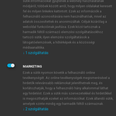
mellékhatásukat is (pl. mozgászavarok), mivel a
sütik információkat gyűjtenek a webhely használatának
receptorblokkoló hatásuk nem szelektív az egyes
módjáról, többek között arról, hogy milyen oldalakat keresett
fel és milyen linkekre kattintott. Ezek az információk a
agyterületeken. Egyes szerek gátló vagy parciális
felhasználó azonosítására nem használhatóak, mivel az
agonista hatása a D
-receptoron is megjelenik. A
3
adatok összesítettek és anonimizáltak. Céljuk kizárólag a
hatóanyagok további közös jellemzője, hogy számos
weboldal funkcióinak javítása. Ezek közé tartoznak a
egyéb receptoron is antagonisták, ami hozzájárulhat
harmadik féltől származó elemzési szolgáltatásokhoz
terápiás hatásukhoz, mellékhatásaikért lehet felelős,
tartozó sütik; ilyen elemzési szolgáltatások a
látogatóelemzések, a hőtérképek és a közösségi
vagy éppen gyengíti a D
-receptor-gátlással
2
médiaanalitika.
összefüggő mellékhatásokat.
↓
1
szolgáltatás
Az antipszichotikumokat két generációra szokás
osztani.
Az első generációs (típusos)
MARKETING
antipszichotikumok között megkülönböztetünk kis és
Ezek a sütik nyomon követik a felhasználó online
nagy potenciálú szereket. A kis potenciálúakra –
tevékenységét. Az online tevékenységek megismerésével a
levomepromazin
,
klórprotixen
– jellemző, hogy a
hirdetők relevánsabb reklámokat jeleníthetnek meg, és
megfelelő D
-antagonista hatás kialakulásához
korlátozhatják, hogy a felhasználó hány alkalommal láthat
2
szükséges dózisban érvényre jutnak a H
-, mACh- és
egy hirdetést. Ezek a sütik más szervezetekkel és hirdetőkkel
1
is megoszthatják ezeket az információkat. Ezek állandó sütik,
az α
-NA-receptor-gátló hatásaik is. A nagy
1
amelyek szinte mindig egy harmadik féltől származnak.
potenciálú szerek esetében –
flufenazin
,
↓
2
szolgáltatás
flupentixol
,
zuklopentixol
,
haloperidol
–
viszont