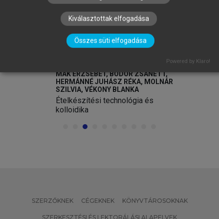
Kiválasztottak elfogadása
Összes süti elfogadása
Powered by Klaro!
.)
MÁK ERZSÉBET, BODOR ZSANETT,
HERMÁNNÉ JUHÁSZ RÉKA, MOLNÁR
SZILVIA, VÉKONY BLANKA
Ételkészítési technológia és
kolloidika
SZERZŐKNEK
CÉGEKNEK
KÖNYVTÁROSOKNAK
SZERKESZTÉSI ÉS LEKTORÁLÁSI ALAPELVEK