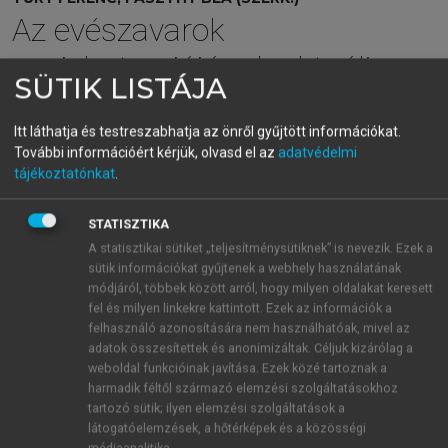
Az evészavarok
pszichoterpiájának aktuális
SÜTIK LISTÁJA
kérdései
Itt láthatja és testreszabhatja az önről gyűjtött információkat.
További információért kérjük, olvasd el az
adatvédelmi
menu_book
tájékoztatónkat
.
OLVASÁS
STATISZTIKA
A statisztikai sütiket „teljesítménysütiknek” is nevezik. Ezek a
sütik információkat gyűjtenek a webhely használatának
6. A betegség elutasításának
módjáról, többek között arról, hogy milyen oldalakat keresett
formái és ezek jelentése
fel és milyen linkekre kattintott. Ezek az információk a
felhasználó azonosítására nem használhatóak, mivel az
különböző elméleti
adatok összesítettek és anonimizáltak. Céljuk kizárólag a
megközelítések szerint
weboldal funkcióinak javítása. Ezek közé tartoznak a
harmadik féltől származó elemzési szolgáltatásokhoz
Az AN-ra jellemző hiányzó betegségtudatot tekintve
tartozó sütik; ilyen elemzési szolgáltatások a
számos biológiai és pszichológiai, tudatos és
látogatóelemzések, a hőtérképek és a közösségi
médiaanalitika.