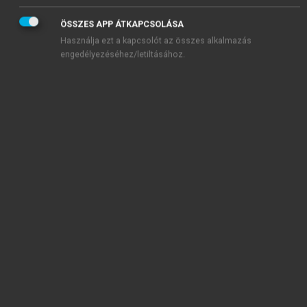
ÖSSZES APP ÁTKAPCSOLÁSA
Használja ezt a kapcsolót az összes alkalmazás
engedélyezéséhez/letiltásához.
TARTALOMJEGYZÉK
Az evészavarok pszichoterápiájának aktuális kérdései
Impresszum
Előszó