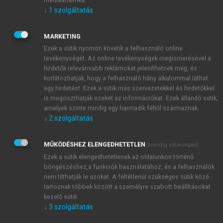
tudattalan tényező vizsgálatában alapvetően kétfajta
↓
1
szolgáltatás
megközelítést különböztethetünk meg:
Elégtelen önészlelés, mely az
MARKETING
információfeldolgozás biológiai károsodásából
Ezek a sütik nyomon követik a felhasználó online
adódik.
tevékenységét. Az online tevékenységek megismerésével a
Tagadás, mint pszichológiai önvédelem, ami
hirdetők relevánsabb reklámokat jeleníthetnek meg, és
függ a helyzet aktuális feszültségtartalmától, a
korlátozhatják, hogy a felhasználó hány alkalommal láthat
személyiségtől és a környezeti háttértől,
egy hirdetést. Ezek a sütik más szervezetekkel és hirdetőkkel
különösen a társas környezettel alkotott
is megoszthatják ezeket az információkat. Ezek állandó sütik,
amelyek szinte mindig egy harmadik féltől származnak.
interakciók jellegétől, melyet AN-ban különösen
↓
2
szolgáltatás
fontosnak tartunk.
MŰKÖDÉSHEZ ELENGEDHETETLEN
(mindig szükséges)
Ezek a sütik elengedhetetlenek az oldalunkon történő
böngészéshez,a funkciók használatához, és a felhasználók
nem tilthatják le azokat. A feltétlenül szükséges sütik közé
tartoznak többek között a személyre szabott beállításokat
kezelő sütik.
↓
3
szolgáltatás