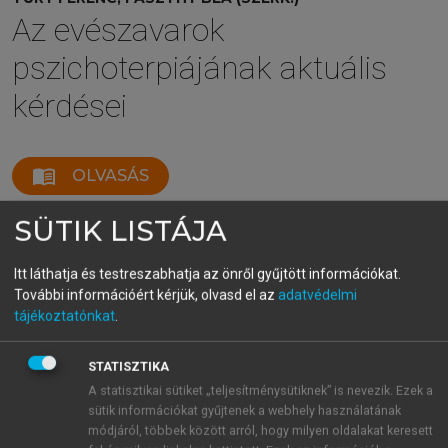
Az evészavarok
pszichoterpiájának aktuális
kérdései
menu_book
OLVASÁS
SÜTIK LISTÁJA
Electronic bulletin boards
Itt láthatja és testreszabhatja az önről gyűjtött információkat.
További információért kérjük, olvasd el az
adatvédelmi
The electronic bulletin boards (message boards)
tájékoztatónkat
.
have been successfully used in a variety of self-help
and support communities. Offering online support
STATISZTIKA
groups facilitates communication between
A statisztikai sütiket „teljesítménysütiknek” is nevezik. Ezek a
individuals who share the same problems and/ or
sütik információkat gyűjtenek a webhely használatának
suffer from the same disorder. Online support
módjáról, többek között arról, hogy milyen oldalakat keresett