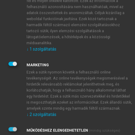
groups exist in two forms. The first one is a
fel és milyen linkekre kattintott. Ezek az információk a
comprehensive format that offers a variety of
felhasználó azonosítására nem használhatóak, mivel az
adatok összesítettek és anonimizáltak. Céljuk kizárólag a
services in the form of an Internet multimedia
weboldal funkcióinak javítása. Ezek közé tartoznak a
program. The second format is less comprehensive,
harmadik féltől származó elemzési szolgáltatásokhoz
simply consisting of interactive support groups,
tartozó sütik; ilyen elemzési szolgáltatások a
which may be developed by professionals or lay
látogatóelemzések, a hőtérképek és a közösségi
persons and aims to provide a forum for people with
médiaanalitika.
↓
1
szolgáltatás
same concerns to share their experiences (
Finfgeld,
2000
). A selection criteria set by the researchers
exists for the first format and participants are
MARKETING
motivated to participate until the end of the research
Ezek a sütik nyomon követik a felhasználó online
tevékenységét. Az online tevékenységek megismerésével a
period. Participation to the second format is
hirdetők relevánsabb reklámokat jeleníthetnek meg, és
voluntary and the forum may or may not be
korlátozhatják, hogy a felhasználó hány alkalommal láthat
facilitated by a trained leader.
egy hirdetést. Ezek a sütik más szervezetekkel és hirdetőkkel
Although the interaction in the support groups
is megoszthatják ezeket az információkat. Ezek állandó sütik,
varies according to the composition of the groups or
amelyek szinte mindig egy harmadik féltől származnak.
↓
2
szolgáltatás
existence of a professional to guide these forums,
their constant availability and anonymity both for
asking and providing support is a unique feature
MŰKÖDÉSHEZ ELENGEDHETETLEN
(mindig szükséges)