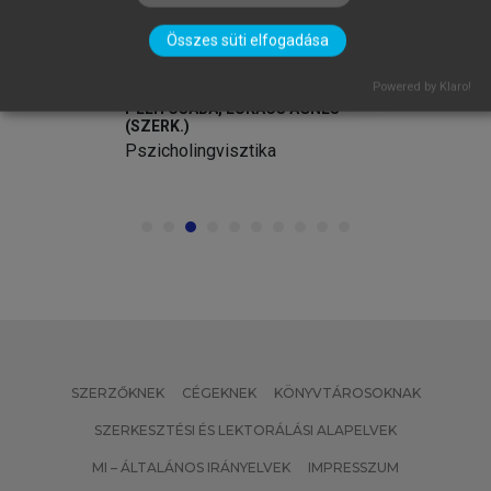
Összes süti elfogadása
Powered by Klaro!
PLÉH CSABA, LUKÁCS ÁGNES
(SZERK.)
Pszicholingvisztika
SZERZŐKNEK
CÉGEKNEK
KÖNYVTÁROSOKNAK
SZERKESZTÉSI ÉS LEKTORÁLÁSI ALAPELVEK
MI – ÁLTALÁNOS IRÁNYELVEK
IMPRESSZUM