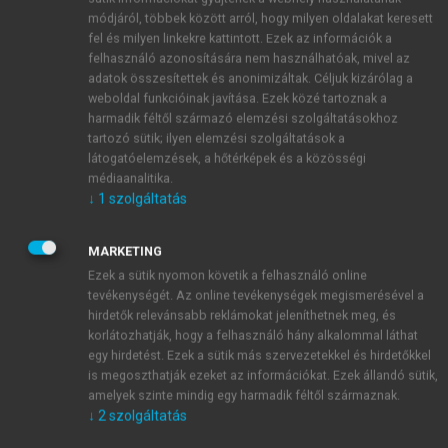
férfiak nagyfokú nemiszerep-konfliktust tapasztalnak
módjáról, többek között arról, hogy milyen oldalakat keresett
meg, ami jelentős mértékben csökkenti a
fel és milyen linkekre kattintott. Ezek az információk a
pszichológiai segítségkérés esélyét (
McCreary és
felhasználó azonosítására nem használhatóak, mivel az
mtsai, 2005
). Mivel ellenállás tapasztalható a
adatok összesítettek és anonimizáltak. Céljuk kizárólag a
weboldal funkcióinak javítása. Ezek közé tartoznak a
terápiával szemben, ezért a nem-specifikus
harmadik féltől származó elemzési szolgáltatásokhoz
pszichoterápiás technikák alkalmazása hasznos lehet
tartozó sütik; ilyen elemzési szolgáltatások a
a terápiás elköteleződés és a terápiás változás
látogatóelemzések, a hőtérképek és a közösségi
elősegítésére. Ezen technikák közé tartozik a
médiaanalitika.
segítségkérés átkeretezése: tulajdonképpen maga a
↓
1
szolgáltatás
segítségkérés annak a bizonyítéka, hogy egy férfi a
kezébe veszi az irányítást a tünetei felett és aktív
MARKETING
tevékenységet fejt ki a jólléte érdekében (
Greenberg
Ezek a sütik nyomon követik a felhasználó online
és Schoen, 2008
).
tevékenységét. Az online tevékenységek megismerésével a
hirdetők relevánsabb reklámokat jeleníthetnek meg, és
A terápia kezdeti szakaszában a férfiaknak
korlátozhatják, hogy a felhasználó hány alkalommal láthat
gyakran azzal az ellentmondással kell megküzdeniük,
egy hirdetést. Ezek a sütik más szervezetekkel és hirdetőkkel
mely a férfiakkal kapcsolatos elvárások –
is megoszthatják ezeket az információkat. Ezek állandó sütik,
dominancia, magabiztosság, függetlenség, realizmus
amelyek szinte mindig egy harmadik féltől származnak.
– és a terápiás légkör között feszül. A terápia során
↓
2
szolgáltatás
például előfordul, hogy beszélni kell az érzésekről,