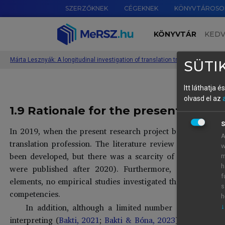
SZERZŐKNEK
CÉGEKNEK
KÖNYVTÁROSO
KÖNYVTÁR
KED
Márta Lesznyák: A longitudinal investigation of translation trainees’ transla
SÜTIK
Itt láthatja 
olvasd el az
1.9 Rationale for the present projec
S
In 2019, when the present research project began, it wa
A
translation profession. The literature review above show
w
been developed, but there was a scarcity of empirical r
m
were published after 2020). Furthermore, although the
h
f
elements, no empirical studies investigated the presumably
s
competencies.
h
In addition, although a limited number of longitudin
↓
interpreting (
Bakti, 2021
;
Bakti & Bóna, 2023
) competence 