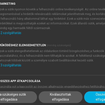
 vital because they provide information on competence develo
MARKETING
nsition phase, where post-editing seems to take over translat
zek a sütik nyomon követik a felhasználó online tevékenységét. Az online tev
ent differ.
egismerésével a hirdetők relevánsabb reklámokat jeleníthetnek meg, és korlát
 felhasználó hány alkalommal láthat egy hirdetést. Ezek a sütik más szervezete
 research on post-editing competence in Hungary, involving 
irdetőkkel is megoszthatják ezeket az információkat. Ezek állandó sütik, amely
rtly due to the fact that MT practically did not work for Hun
indig egy harmadik féltől származnak.
lated development, it is vital to collect information on h
2
szolgáltatás
e was set up at the University of Szeged in Hungary in 
ŰKÖDÉSHEZ ELENGEDHETETLEN
(mindig szükséges)
etence was designed in the same year and launched in the fol
zek a sütik elengedhetetlenek az oldalunkon történő böngészéshez,a funkciók
asználatához, és a felhasználók nem tilthatják le azokat. A feltétlenül szükség
 model, as the elements of this model are assumed to be pre
artoznak többek között a személyre szabott beállításokat kezelő sütik.
of continuous fine-tuning, the PACTE model covers every a
3
szolgáltatás
which focuses heavily on training and learning outcomes, and 
tic background of translation. The general aim of the project 
ound factors in translation and post-editing performance.
SSZES APP ÁTKAPCSOLÁSA
cribed first, followed by the presentation of the longitudina
asználja ezt a kapcsolót az összes alkalmazás engedélyezéséhez/letiltásáho
a szükséges sütik
Kiválasztottak
Összes
elfogadása
elfogadása
elfog