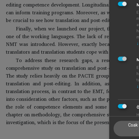
editing competence development. Longitudinal studies are
can inform training programs. Moreover, as we are in a tra
E
be crucial to see how translation and post-editing developm
m
a
Finally, when we launched our project, there was no
h
one of the working languages. The lack of research was pa
m
NMT was introduced. However, exactly because of this be
↓
translators and translation students cope with MT and PE.
To address these research gaps, a research centr
M
comprehensive study on translation and post-editing comp
E
h
The study relies heavily on the PACTE group’s competence
t
translation and post-editing. In addition, as a result 
↓
translation process, in contrast to the EMT, for example, 
into consideration other factors, such as the psycholinguis
the role of competence elements and some further backgr
Ö
chapter on methodology, the comprehensive study will be des
H
investigation, which is the focus of the present paper.
Csak 