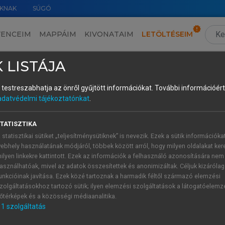
KNAK
SÚGÓ
VENCEIM
MAPPÁIM
KIVONATAIM
LETÖLTÉSEIM
tion and post-editing competence development I
›
1 Literature review
›
1.9 Rationale
 LISTÁJA
és testreszabhatja az önről gyűjtött információkat.
További információért 
adatvédelmi tájékoztatónkat
.
t
TATISZTIKA
s already obvious that MT and PE would dominate the coming 
 statisztikai sütiket „teljesítménysütiknek” is nevezik. Ezek a sütik információka
s that by 2019, both translation and post-editing competenc
ebhely használatának módjáról, többek között arról, hogy milyen oldalakat kere
esearch on post-editing competence. (Most of the studies re
ilyen linkekre kattintott. Ezek az információk a felhasználó azonosítására nem
re was agreement that translation and post-editing comp
asználhatóak, mivel az adatok összesítettek és anonimizáltak. Céljuk kizáróla
unkcióinak javítása. Ezek közé tartoznak a harmadik féltől származó elemzési
 different weight and role of these elements in the functioni
zolgáltatásokhoz tartozó sütik; ilyen elemzési szolgáltatások a látogatóelemz
őtérképek és a közösségi médiaanalitika.
al studies were carried out on translation (
Göpferich, 201
1
szolgáltatás
development, there was a complete lack of this type of resea