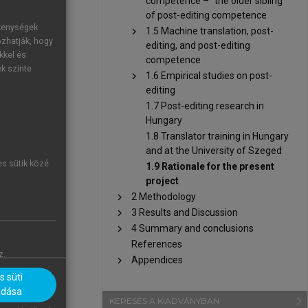
competence – “the older sibling”
pment, which
of post-editing competence
ion, it would
ékenységek
chevron_right
1.5 Machine translation, post-
ozhatják, hogy
editing, and post-editing
kkel és
Hungarian as
competence
ek szinte
chevron_right
1.6 Empirical studies on post-
garian until
editing
ow Hungarian
1.7 Post-editing research in
Hungary
2019, and a
1.8 Translator training in Hungary
lowing year.
and at the University of Szeged
es sütik közé
sent in both
1.9 Rationale for the present
project
spect of the
chevron_right
2 Methodology
fails to take
chevron_right
3 Results and Discussion
was to reveal
chevron_right
4 Summary and conclusions
 In the next
References
l part of the
z.
chevron_right
Appendices
 süti
adása
navigate_next
KERESÉS A KIADVÁNYBAN