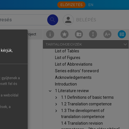
ELŐFIZETÉS
EN
person
search
BELÉPÉS
A longitudinal investigation of
translation trainees’ translation and
post-editing competence
 for the present project
development I
navigate_next
TARTALOMJEGYZÉK
Copyright Page
kérjük,
List of Tables
List of Figures
List of Abbreviations
Series editors’ foreword
years of the
Acknowledgements
t gyűjtenek a
e models had
sett fel és
Introduction
viewed above
chevron_right
1 Literature review
etence share
g a weboldal
chevron_right
1.1 Definitions of basic terms
ng of the two
chevron_right
1.2 Translation competence
ések, a
chevron_right
1.3 The development of
translation competence
2, 2013
) and
1.4 Translation revision
rch on post-