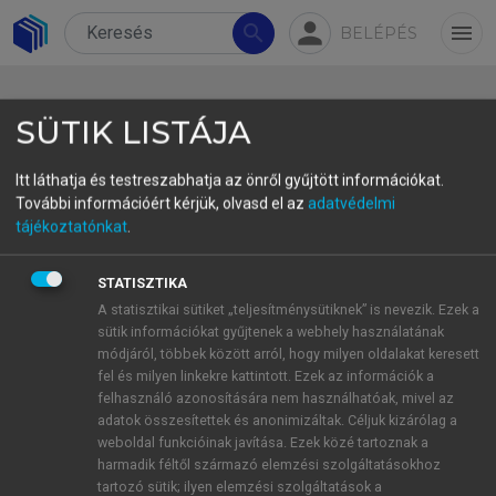
person
search
menu
BELÉPÉS
SÜTIK LISTÁJA
Itt láthatja és testreszabhatja az önről gyűjtött információkat.
További információért kérjük, olvasd el az
adatvédelmi
3.3.8 Translation competence
tájékoztatónkat
.
elements’ relation to
STATISZTIKA
performance
A statisztikai sütiket „teljesítménysütiknek” is nevezik. Ezek a
sütik információkat gyűjtenek a webhely használatának
Subcompetencies’ relation to translation
módjáról, többek között arról, hogy milyen oldalakat keresett
performance was checked at the end of the second
fel és milyen linkekre kattintott. Ezek az információk a
year, too. Again, in the HT group, associations
felhasználó azonosítására nem használhatóak, mivel az
adatok összesítettek és anonimizáltak. Céljuk kizárólag a
seemed to be much looser than in the PE group.
weboldal funkcióinak javítása. Ezek közé tartoznak a
Notably, only one significant correlation was
harmadik féltől származó elemzési szolgáltatásokhoz
found in the HT group, and that was between
tartozó sütik; ilyen elemzési szolgáltatások a