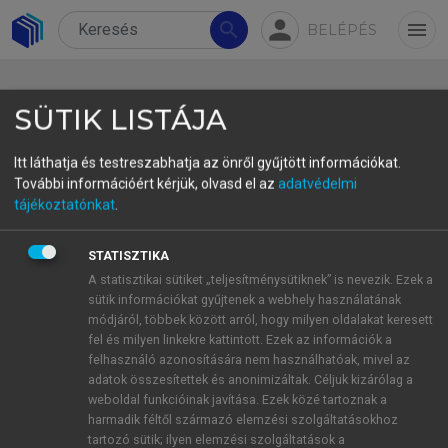
person
search
menu
BELÉPÉS
SÜTIK LISTÁJA
Itt láthatja és testreszabhatja az önről gyűjtött információkat.
További információért kérjük, olvasd el az
adatvédelmi
3.2 The discussion of novices’
tájékoztatónkat
.
results
STATISZTIKA
This chapter will focus on answering the research
A statisztikai sütiket „teljesítménysütiknek” is nevezik. Ezek a
sütik információkat gyűjtenek a webhely használatának
questions 1.1 to 1.7 outlined in Chapter 2.2.1.
módjáról, többek között arról, hogy milyen oldalakat keresett
While doing so, we will draw on the results
fel és milyen linkekre kattintott. Ezek az információk a
presented in the previous chapter.
felhasználó azonosítására nem használhatóak, mivel az
adatok összesítettek és anonimizáltak. Céljuk kizárólag a
weboldal funkcióinak javítása. Ezek közé tartoznak a
harmadik féltől származó elemzési szolgáltatásokhoz
3.2.1 Students’ language proficiency,
tartozó sütik; ilyen elemzési szolgáltatások a