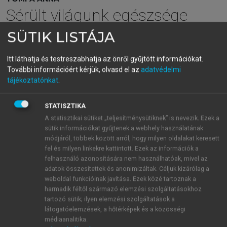
Sérült világunk egészsége
SÜTIK LISTÁJA
menu_book
OLVASÁS
Itt láthatja és testreszabhatja az önről gyűjtött információkat.
További információért kérjük, olvasd el az
adatvédelmi
tájékoztatónkat
.
A szociális környezet és a
STATISZTIKA
genetika
A statisztikai sütiket „teljesítménysütiknek” is nevezik. Ezek a
sütik információkat gyűjtenek a webhely használatának
Annak ellenére, hogy az alkoholizmus kialakulásában
módjáról, többek között arról, hogy milyen oldalakat keresett
egyre jobban hangsúlyozzák a genetikai
fel és milyen linkekre kattintott. Ezek az információk a
meghatározottság szerepét, ismeretes, hogy
felhasználó azonosítására nem használhatóak, mivel az
adatok összesítettek és anonimizáltak. Céljuk kizárólag a
örökbefogadott, tehát genetikailag független utódok
weboldal funkcióinak javítása. Ezek közé tartoznak a
esetén, ha a szülők alkoholisták, a gyermekek 3-4-
harmadik féltől származó elemzési szolgáltatásokhoz
szer gyakrabban lesznek alkoholisták, mint azok,
tartozó sütik; ilyen elemzési szolgáltatások a
akiknek a szülei nem isznak. Ebből adódóan a
látogatóelemzések, a hőtérképek és a közösségi
környezetnek meghatározó szerepe van az
médiaanalitika.