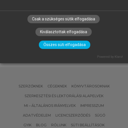
FALUS ANDRÁS, BUZÁS EDIT, HOLUB
MARIANNA CSILLA, RAJNAVÖLGYI
Csak a szükséges sütik elfogadása
ÉVA (SZERK.)
Az immunológia alapjai
Kiválasztottak elfogadása
Összes süti elfogadása
Powered by Klaro!
SZERZŐKNEK
CÉGEKNEK
KÖNYVTÁROSOKNAK
SZERKESZTÉSI ÉS LEKTORÁLÁSI ALAPELVEK
MI – ÁLTALÁNOS IRÁNYELVEK
IMPRESSZUM
ADATVÉDELEM
LICENCSZERZŐDÉS
SÚGÓ
GYIK
BLOG
RÓLUNK
SÜTI BEÁLLÍTÁSOK