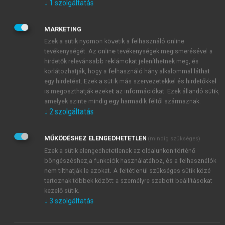
↓
1
szolgáltatás
alkoholizmus kialakulásában. Bizonyos vallási
közösségeknél, ahol teljes az alkoholtilalom, az
alkoholizmus természetesen nem fordul elő,
MARKETING
ugyanakkor azoknál a népeknél, akik már kicsi
Ezek a sütik nyomon követik a felhasználó online
tevékenységét. Az online tevékenységek megismerésével a
korukban is enyhe alkoholos italokkal itatják a
hirdetők relevánsabb reklámokat jeleníthetnek meg, és
gyermekeket, halmozódások figyelhetők meg. A
korlátozhatják, hogy a felhasználó hány alkalommal láthat
nemek közötti különbség, így a nők és a férfiak
egy hirdetést. Ezek a sütik más szervezetekkel és hirdetőkkel
alkoholizmusa is társadalmilag determinált. A
is megoszthatják ezeket az információkat. Ezek állandó sütik,
férfiaknak átlagosan 3–5%-a válik alkoholistává, míg
amelyek szinte mindig egy harmadik féltől származnak.
↓
2
szolgáltatás
a nőknek 1%-a. Természetesen ez a szám
országonként és népcsoportonként változik, és nem
feltétlenül az összes alkoholfogyasztás mértékével
MŰKÖDÉSHEZ ELENGEDHETETLEN
(mindig szükséges)
arányos.
Ezek a sütik elengedhetetlenek az oldalunkon történő
böngészéshez,a funkciók használatához, és a felhasználók
A pszichésen sérült személyiségek között
nem tilthatják le azokat. A feltétlenül szükséges sütik közé
gyakoribb az alkoholizmus és azt többnyire a
tartoznak többek között a személyre szabott beállításokat
„civilizált” életforma következményének tartjuk. A
kezelő sütik.
túlfeszített munka, a megoldatlan életvitel,
↓
3
szolgáltatás
kielégítetlen ambíciók mind olyan tünetekhez,
magatartásformákhoz (neurózishoz) vezethet,