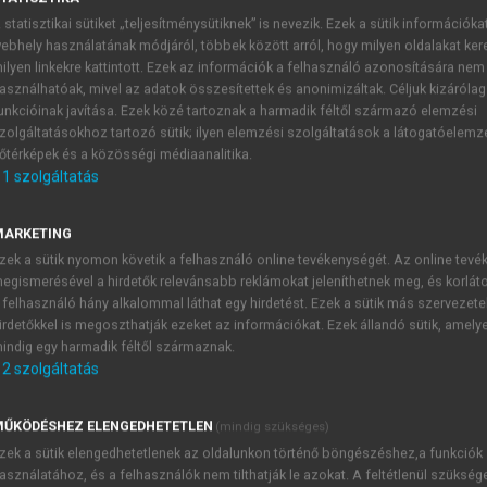
 statisztikai sütiket „teljesítménysütiknek” is nevezik. Ezek a sütik információka
ISKOLCZI MÁRK (SZERK.)
ebhely használatának módjáról, többek között arról, hogy milyen oldalakat kere
ilyen linkekre kattintott. Ezek az információk a felhasználó azonosítására nem
atív megközelítések az aktív és
asználhatóak, mivel az adatok összesítettek és anonimizáltak. Céljuk kizáróla
unkcióinak javítása. Ezek közé tartoznak a harmadik féltől származó elemzési
zolgáltatásokhoz tartozó sütik; ilyen elemzési szolgáltatások a látogatóelemz
őtérképek és a közösségi médiaanalitika.
1
szolgáltatás
MARKETING
y vallási központ és aktív turisztikai
zek a sütik nyomon követik a felhasználó online tevékenységét. Az online tev
egismerésével a hirdetők relevánsabb reklámokat jeleníthetnek meg, és korlát
 felhasználó hány alkalommal láthat egy hirdetést. Ezek a sütik más szervezete
irdetőkkel is megoszthatják ezeket az információkat. Ezek állandó sütik, amely
indig egy harmadik féltől származnak.
dacsi.peter@szaleziak.hu
2
szolgáltatás
nyos főmunkatárs
, HUN-REN SZTAKI;
molnar.andras.jozsef@h
ŰKÖDÉSHEZ ELENGEDHETETLEN
(mindig szükséges)
zek a sütik elengedhetetlenek az oldalunkon történő böngészéshez,a funkciók
asználatához, és a felhasználók nem tilthatják le azokat. A feltétlenül szükség