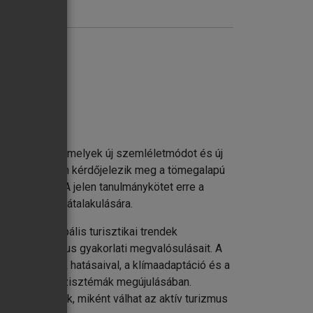
jába került, amelyek új szemléletmódot és új
áltás együttesen kérdőjelezik meg a tömegalapú
elítéseket. A jelen tanulmánykötet erre a
i a turizmus átalakulására.
pcsolva a globális turisztikai trendek
eratív turizmus gyakorlati megvalósulásait. A
ai változások hatásaival, a klímaadaptáció és a
gek és az ökoszisztémák megújulásában.
 szemléltetik, miként válhat az aktív turizmus