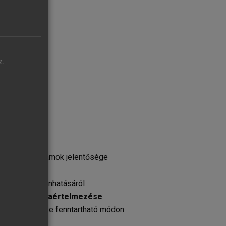
musban
z.
ai termékekbe
ában
patépítő programok jelentősége
on
urizmus kölcsönhatásáról
isztikai tér újraértelmezése
ér felfedezése fenntartható módon