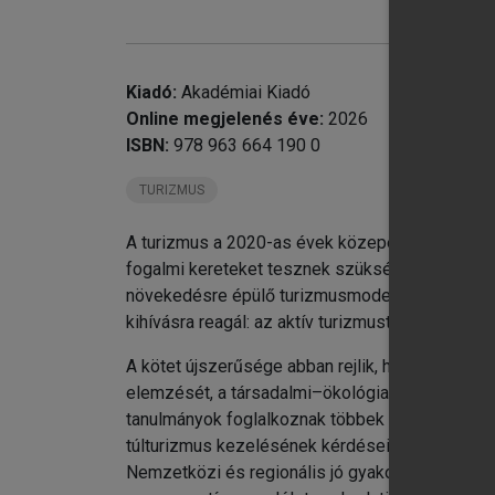
Kiadó:
Akadémiai Kiadó
Online megjelenés éve:
2026
ISBN:
978 963 664 190 0
TURIZMUS
A turizmus a 2020-as évek közepére olyan komp
fogalmi kereteket tesznek szükségessé. A klíma
növekedésre épülő turizmusmodelleket, miközben
kihívásra reagál: az aktív turizmust nem pusztá
A kötet újszerűsége abban rejlik, hogy az aktív 
elemzését, a társadalmi–ökológiai rendszerként 
tanulmányok foglalkoznak többek között a pandém
túlturizmus kezelésének kérdéseivel, valamint
Nemzetközi és regionális jó gyakorlatok – péld