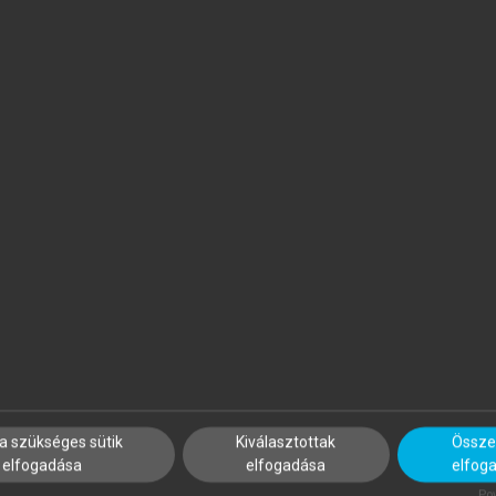
ÁSZBERÉNYI MELINDA, ZÁTORI
JÁSZBERÉNYI MELINDA, BOR
NITA, ÁSVÁNYI KATALIN (SZERK.)
KITTI, MISKOLCZI MÁRK (SZE
esztiválturizmus
Vonzerőfejlesztés a kulturál
aktív turizmusban
a szükséges sütik
Kiválasztottak
Összes
elfogadása
elfogadása
elfog
Pow