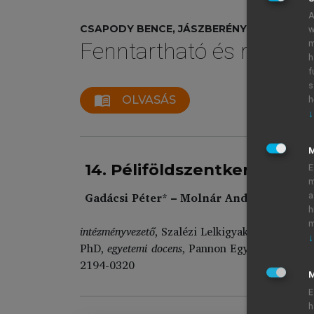
A
CSAPODY BENCE, JÁSZBERÉNYI MELINDA, M
w
m
Fenntartható és regener
h
f
s
menu_book
OLVASÁS
h
↓
14. Péliföldszentkereszt: eg
E
m
Gadácsi Péter* – Molnár András J.**
a
h
m
intézményvezető
, Szalézi Lelkigyakorlat Ház,
ga
↓
PhD,
egyetemi docens
, Pannon Egyetem;
tudomá
2194-0320
M
E
h