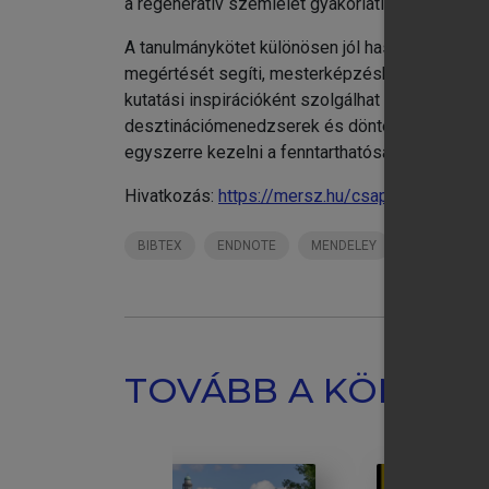
a regeneratív szemlélet gyakorlati eszközévé.
A tanulmánykötet különösen jól hasznosítható a
megértését segíti, mesterképzésben rendszersz
kutatási inspirációként szolgálhat a turizmus 
desztinációmenedzserek és döntéshozók számára 
egyszerre kezelni a fenntarthatóság, a verseny
Hivatkozás:
https://mersz.hu/csapody-jaszbere
BIBTEX
ENDNOTE
MENDELEY
ZOTERO
TOVÁBB A KÖNYVT