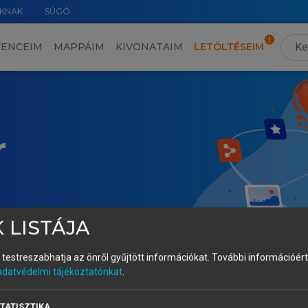
KNAK
SÚGÓ
VENCEIM
MAPPÁIM
KIVONATAIM
LETÖLTÉSEIM
r
 LISTÁJA
és testreszabhatja az önről gyűjtött információkat.
További információért 
adatvédelmi tájékoztatónkat
.
TATISZTIKA