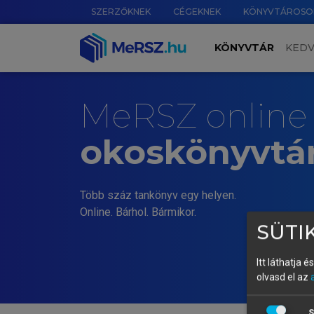
SZERZŐKNEK
CÉGEKNEK
KÖNYVTÁROSO
KÖNYVTÁR
KED
MeRSZ online
okoskönyvtá
Több száz tankönyv egy helyen.
Online. Bárhol. Bármikor.
SÜTIK
Itt láthatja 
olvasd el az
S