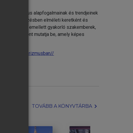
artható turizmus alapfogalmainak és trendjeinek
s doktori képzésben elméleti keretként és
atához. A kötet emellett gyakorló szakemberek,
sztési irányként mutatja be, amely képes
aktiv-es-okoturizmusban//
chevron_right
TOVÁBB A KÖNYVTÁRBA