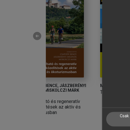
arrow_circle_left
NCE, JÁSZBERÉNYI
MICHALKÓ GÁBOR
J
ISKOLCZI MÁRK
A
Turizmológia
F
 és regeneratív
sek az aktív és
sban
Csak 