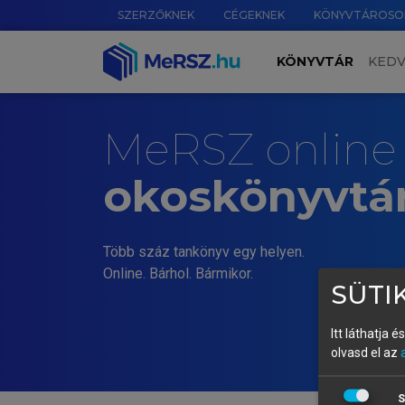
SZERZŐKNEK
CÉGEKNEK
KÖNYVTÁROSO
KÖNYVTÁR
KED
MeRSZ online
okoskönyvtá
Több száz tankönyv egy helyen.
Online. Bárhol. Bármikor.
SÜTIK
Itt láthatja 
olvasd el az
S