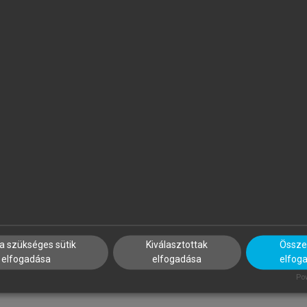
ÁSZBERÉNYI MELINDA, ZÁTORI
JÁSZBERÉNYI MELINDA, BOR
NITA, ÁSVÁNYI KATALIN (SZERK.)
KITTI, MISKOLCZI MÁRK (SZE
esztiválturizmus
Vonzerőfejlesztés a kulturál
aktív turizmusban
a szükséges sütik
Kiválasztottak
Összes
elfogadása
elfogadása
elfog
Pow