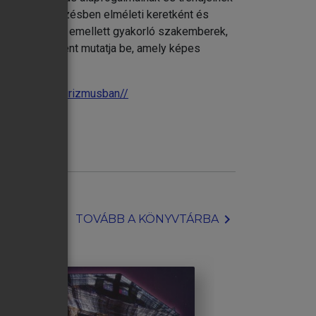
s doktori képzésben elméleti keretként és
atához. A kötet emellett gyakorló szakemberek,
sztési irányként mutatja be, amely képes
aktiv-es-okoturizmusban//
chevron_right
TOVÁBB A KÖNYVTÁRBA