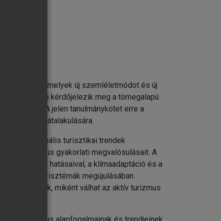
jába került, amelyek új szemléletmódot és új
áltás együttesen kérdőjelezik meg a tömegalapú
elítéseket. A jelen tanulmánykötet erre a
i a turizmus átalakulására.
pcsolva a globális turisztikai trendek
eratív turizmus gyakorlati megvalósulásait. A
ai változások hatásaival, a klímaadaptáció és a
gek és az ökoszisztémák megújulásában.
 szemléltetik, miként válhat az aktív turizmus
artható turizmus alapfogalmainak és trendjeinek