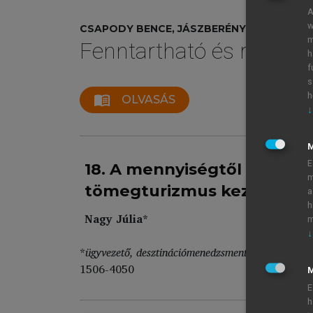
A
w
CSAPODY BENCE, JÁSZBERÉNYI MELINDA, M
m
Fenntartható és regener
h
f
s
h
menu_book
OLVASÁS
↓
E
18. A mennyiségtől a minősé
m
tömegturizmus kezelésére
a
h
Nagy Júlia*
m
↓
*
ügyvezető, desztinációmenedzsment és fenntarthat
1506-4050
M
E
h