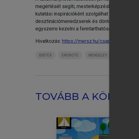
megértését segíti, mesterképzésben rendszersz
kutatási inspirációként szolgálhat a turizmus 
desztinációmenedzserek és döntéshozók számára 
egyszerre kezelni a fenntarthatóság, a verseny
Hivatkozás:
https://mersz.hu/csapody-jaszbere
BIBTEX
ENDNOTE
MENDELEY
ZOTERO
TOVÁBB A KÖNYVT