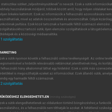
 statisztikai sütiket „teljesítménysütiknek” is nevezik. Ezek a sütik információka
ebhely használatának módjáról, többek között arról, hogy milyen oldalakat kere
ISKOLCZI MÁRK (SZERK.)
ilyen linkekre kattintott. Ezek az információk a felhasználó azonosítására nem
atív megközelítések az aktív és
asználhatóak, mivel az adatok összesítettek és anonimizáltak. Céljuk kizáróla
unkcióinak javítása. Ezek közé tartoznak a harmadik féltől származó elemzési
zolgáltatásokhoz tartozó sütik; ilyen elemzési szolgáltatások a látogatóelemz
őtérképek és a közösségi médiaanalitika.
1
szolgáltatás
MARKETING
zek a sütik nyomon követik a felhasználó online tevékenységét. Az online tev
gig: klímaadaptív, adatvezérelt deszt
egismerésével a hirdetők relevánsabb reklámokat jeleníthetnek meg, és korlát
 felhasználó hány alkalommal láthat egy hirdetést. Ezek a sütik más szervezete
irdetőkkel is megoszthatják ezeket az információkat. Ezek állandó sütik, amely
indig egy harmadik féltől származnak.
2
szolgáltatás
ó turisztikai szakértő
, Innotime Hungary Kft.
julia.nagy@innot
ŰKÖDÉSHEZ ELENGEDHETETLEN
(mindig szükséges)
zek a sütik elengedhetetlenek az oldalunkon történő böngészéshez,a funkciók
asználatához, és a felhasználók nem tilthatják le azokat. A feltétlenül szükség