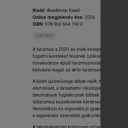
Kiadó:
Akadémiai Kiadó
Online megjelenés éve:
2026
ISBN:
978 963 664 190 0
TURIZMUS
A turizmus a 2020-as évek közepére olyan komp
fogalmi kereteket tesznek szükségessé. A klíma
növekedésre épülő turizmusmodelleket, miközben
kihívásra reagál: az aktív turizmust nem pusztá
A kötet újszerűsége abban rejlik, hogy az aktív 
elemzését, a társadalmi–ökológiai rendszerként 
tanulmányok foglalkoznak többek között a pandém
túlturizmus kezelésének kérdéseivel, valamint
Nemzetközi és regionális jó gyakorlatok – péld
a regeneratív szemlélet gyakorlati eszközévé.
A tanulmánykötet különösen jól hasznosítható a