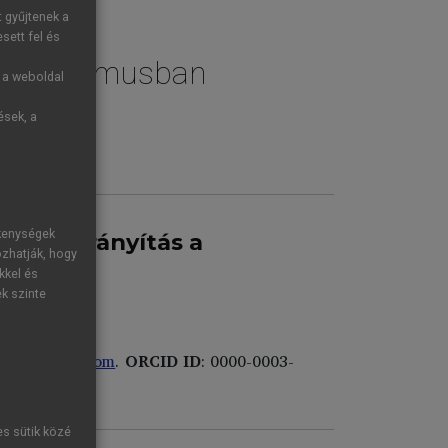
t gyűjtenek a
sett fel és
 ökoturizmusban
g a weboldal
ések, a
ékenységek
inációirányítás a
ozhatják, hogy
kkel és
ek szinte
ime-hungary.com
.
ORCID ID
: 0000-0003-
es sütik közé