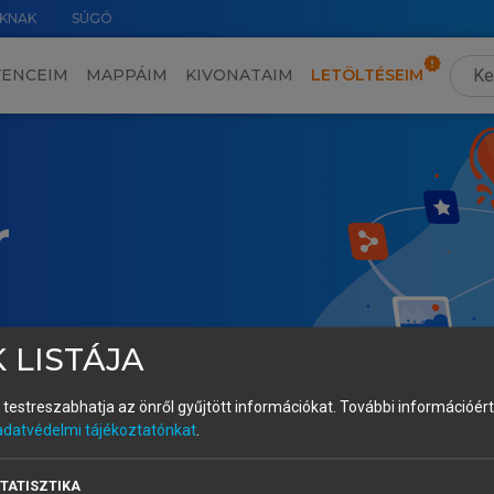
KNAK
SÚGÓ
VENCEIM
MAPPÁIM
KIVONATAIM
LETÖLTÉSEIM
r
 LISTÁJA
és testreszabhatja az önről gyűjtött információkat.
További információért 
adatvédelmi tájékoztatónkat
.
TATISZTIKA