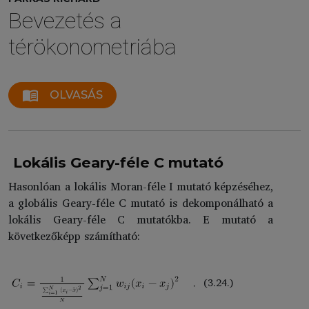
Bevezetés a
térökonometriába
menu_book
OLVASÁS
Lokális Geary-féle C mutató
Hasonlóan a lokális Moran-féle I mutató képzéséhez,
a globális Geary-féle C mutató is dekomponálható a
lokális Geary-féle C mutatókba. E mutató a
következőképp számítható:
(3.24.)