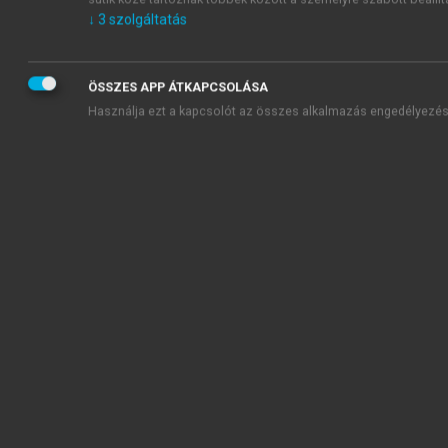
↓
3
szolgáltatás
ÖSSZES APP ÁTKAPCSOLÁSA
Használja ezt a kapcsolót az összes alkalmazás engedélyezés
3.7. ábra.
A
3.3. ábra
adataihoz tartozó lokális Geary-féle
klasztertérkép
Forrás: Saját szerkesztés