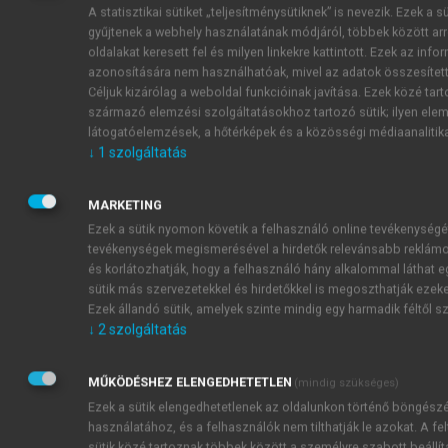
alacsony csoportok mellett a térbeli kiugró értékek
A statisztikai sütiket „teljesítménysütiknek” is nevezik. Ezek a s
most egy csoportba kerültek, míg megjelent egy új,
gyűjtenek a webhely használatának módjáról, többek között arr
egyéb pozitív kategória. Ennek oka, hogy a Geary-
oldalakat keresett fel és milyen linkekre kattintott. Ezek az inf
azonosítására nem használhatóak, mivel az adatok összesített
féle C mutatók négyzetes különbséget alkalmaznak a
Céljuk kizárólag a weboldal funkcióinak javítása. Ezek közé tart
keresztszorzatok helyett. Az első esetben, a térbeli
származó elemzési szolgáltatásokhoz tartozó sütik; ilyen elem
kiugró értékeknél, melyek a negatív térbeli
látogatóelemzések, a hőtérképek és a közösségi médiaanalitik
autokorrelációhoz kötődnek, a négyzetes különbség
↓
1
szolgáltatás
miatt eltűnnek az előjelek, így nem lehet
megmondani, hogy magas-alacsony vagy alacsony-
MARKETING
magas kategóriájú-e az adott kiugró érték. A második
Ezek a sütik nyomon követik a felhasználó online tevékenységé
esetben, egyéb pozitív kategóriába pedig azok
tevékenységek megismerésével a hirdetők relevánsabb reklámok
kerültek, melyek esetén az átlag eliminálódott,
és korlátozhatják, hogy a felhasználó hány alkalommal láthat eg
szintén a négyzetes különbség tulajdonságaiból
sütik más szervezetekkel és hirdetőkkel is megoszthatják ezeke
Ezek állandó sütik, amelyek szinte mindig egy harmadik féltől 
következően. Az elemzés ez esetben is a 3.7.
↓
2
szolgáltatás
térképhez tartozó szignifikancia-térképpel együtt
kivitelezhető, melyet a
3.8. ábra
prezentál.
MŰKÖDÉSHEZ ELENGEDHETETLEN
(mindig szükséges)
Ezek a sütik elengedhetetlenek az oldalunkon történő böngész
használatához, és a felhasználók nem tilthatják le azokat. A fe
sütik közé tartoznak többek között a személyre szabott beállít