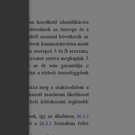
en nehézkesen kezelhető identifikációs
és
paramétereknek az összege és a
önmagában, amiből azonnal következik az
összege a műveletek kommutativitása miatt
gyedik tagjában szerepel
és
szorzata,
jd ezzel a szorzatot osztva megkapjuk
zonban még ez az út sem garantálja
is, ha egyébként a térbeli összefüggések
 követve határozza meg a szakirodalom a
ekben is alkalmazott maximum likelihood
lánosított térbeli kétfokozatú legkisebb
xok megegyeznek, így az általános,
(6.1.)
gy alkalmazható a
(6.2.)
formában felírt