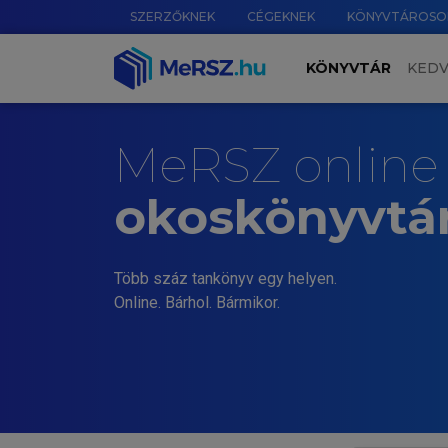
SZERZŐKNEK
CÉGEKNEK
KÖNYVTÁROSO
KÖNYVTÁR
KED
MeRSZ online
okoskönyvtá
Több száz tankönyv egy helyen.
Online. Bárhol. Bármikor.