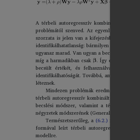
A térbeli autoregresszív kombinált modell
(
problémától szenved. Az egyenlet jobb olda
szorzata is jelen van a kifejezésben. Tovább
identifikálhatatlanság: bármilyen becslés ese
ugyanaz marad. Van ugyan a becsléshez addici
míg a harmadikban csak
. Így elvben követ
becsült értékét, és felhasználva ezt
becs
identifikálhatóságát. Továbbá, amennyiben
léteznek.
Mindezen problémák eredményeként a gyak
térbeli autoregresszív kombinált modell para
becslési módszer, valamint a térbeli kétfoko
négyzetek módszerének (Generalized Spatial 
Természetszerűleg, a
(6.2.)
modell a
(6.1
formával leírt térbeli autoregresszív komb
modellre.