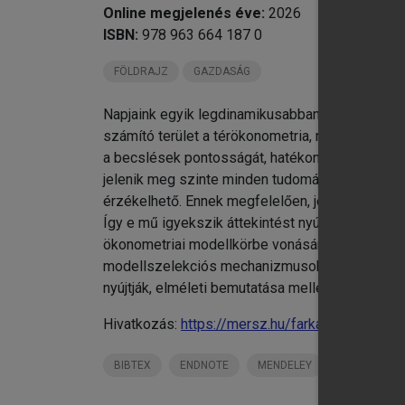
Online megjelenés éve:
2026
ISBN:
978 963 664 187 0
FÖLDRAJZ
GAZDASÁG
Napjaink egyik legdinamikusabban fejlődő tudo
számító terület a térökonometria, mely célja a 
a becslések pontosságát, hatékonyságát. A tér
jelenik meg szinte minden tudományterületen, 
érzékelhető. Ennek megfelelően, jelen monográfia
Így e mű igyekszik áttekintést nyújtani a téröko
ökonometriai modellkörbe vonásának lehetőségei
modellszelekciós mechanizmusoknak, melyek am
nyújtják, elméleti bemutatása mellett a szerző m
Hivatkozás:
https://mersz.hu/farkas-bevezetes
BIBTEX
ENDNOTE
MENDELEY
ZOTERO