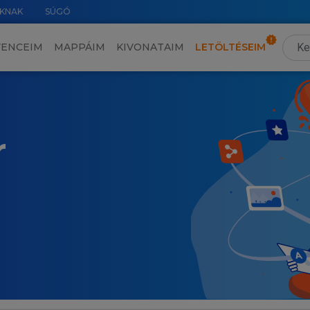
KNAK
SÚGÓ
VENCEIM
MAPPÁIM
KIVONATAIM
LETÖLTÉSEIM
r