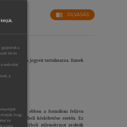
menu_book
OLVASÁS
kérjük,
becslése
t gyűjtenek a
sett fel és
ba modelljének jegyeit tartalmazza. Ennek
g a weboldal
ések, a
ékenységek
ik, a modell ebben a formában felírva
ozhatják, hogy
 hibatag térbeli késleltetése esetén. Ez
kkel és
ugyanazt a térbeli súlymátrixot szokták
ek szinte