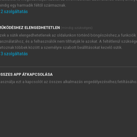
feladata a súlymátrix(ok) meghatározása az előzőleg tárgyalt 
indig egy harmadik féltől származnak.
nos, akkor a modell a következő egyszerűbb formát ölti:
2
szolgáltatás
ŰKÖDÉSHEZ ELENGEDHETETLEN
(mindig szükséges)
zek a sütik elengedhetetlenek az oldalunkon történő böngészéshez,a funkciók
asználatához, és a felhasználók nem tilthatják le azokat. A feltétlenül szükség
artoznak többek között a személyre szabott beállításokat kezelő sütik.
3
szolgáltatás
li hiba modelljeinek tárgyalása során kialakítottuk a modelle
k is hív, ahogy az már említésre került, úgy ezt a térbeli a
nt a
(6.2.)
modell hibatagját kifejezve, majd azt behelyettesítv
SSZES APP ÁTKAPCSOLÁSA
asználja ezt a kapcsolót az összes alkalmazás engedélyezéséhez/letiltásáho
ő változó bal oldalra rendezésével a
(4.2.)
összefüggést alkalm