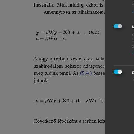
használni. Mint mindig, ekkor is a modellező 
m
Amennyiben az alkalmazott súlymátrix azo
↓
M
(6.2.)
E
h
t
↓
Ahogy a térbeli késleltetés, valamint a térbe
szakirodalom sokszor adatgeneráló folyamatna
meg tudjuk tenni. Az
(5.4.)
összefüggés szeri
Ö
jutunk:
H
(6.3.)
Következő lépésként a térben késleltetett függ