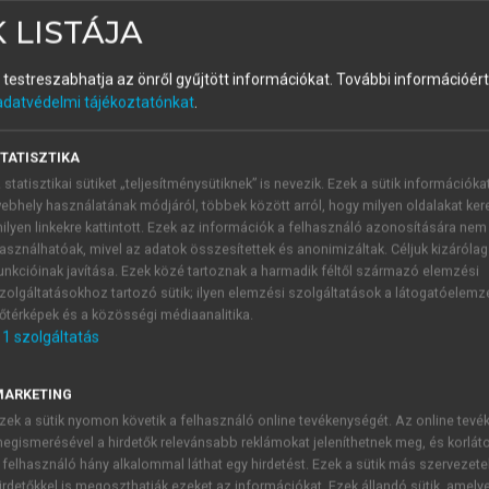
 LISTÁJA
triába
és testreszabhatja az önről gyűjtött információkat.
További információért 
adatvédelmi tájékoztatónkat
.
TATISZTIKA
zív kombinált modell paramétereinek 
 statisztikai sütiket „teljesítménysütiknek” is nevezik. Ezek a sütik információka
ebhely használatának módjáról, többek között arról, hogy milyen oldalakat kere
tehát mind a térbeli késleltetés modelljének, mind a térbeli hi
ilyen linkekre kattintott. Ezek az információk a felhasználó azonosítására nem
asználhatóak, mivel az adatok összesítettek és anonimizáltak. Céljuk kizáróla
unkcióinak javítása. Ezek közé tartoznak a harmadik féltől származó elemzési
zolgáltatásokhoz tartozó sütik; ilyen elemzési szolgáltatások a látogatóelemz
őtérképek és a közösségi médiaanalitika.
1
szolgáltatás
MARKETING
zek a sütik nyomon követik a felhasználó online tevékenységét. Az online tev
korábban megismertekkel azonosak. Egyetlen különbség adód
egismerésével a hirdetők relevánsabb reklámokat jeleníthetnek meg, és korlát
ltetése esetén más térbeli súlymátrixot alkalmazzunk, mint a
 felhasználó hány alkalommal láthat egy hirdetést. Ezek a sütik más szervezete
 modelljének általános formája, a gyakorlatban sok esetben 
irdetőkkel is megoszthatják ezeket az információkat. Ezek állandó sütik, amely