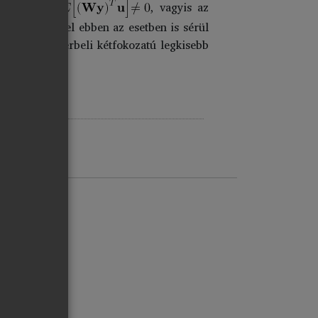
attuk, hogy
, vagyis az
litási feltétel ebben az esetben is sérül
alánosított térbeli kétfokozatú legkisebb