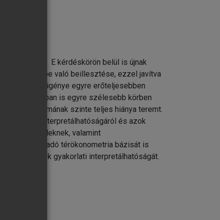
fejlesztése. E kérdéskörön belül is újnak
ard modellekbe való beillesztése, ezzel javítva
rbe vonásának igénye egyre erőteljesebben
mazása hazánkban is egyre szélesebb körben
lvű szakirodalmának szinte teljes hiánya teremt.
, matematikai interpretálhatóságáról és azok
metriai modelleknek, valamint
ovábbá a haladó térökonometria bázisát is
életi modellek gyakorlati interpretálhatóságát.