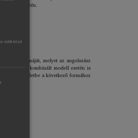
ismeretek mentén.
es sütik közé
k redukált formáját, melyet az angolszász
utoregresszív kombinált modell esetén is
e az első egyenletbe a következő formához
z.
azva: