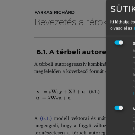
SÜTIK
FARKAS RICHÁRD
Bevezetés a térökonome
Itt láthatja 
olvasd el az
S
6.1. A térbeli autoregress
A
w
A térbeli autoregresszív kombinált modell így 
m
h
megfelelően a következő formát ölti:
f
s
h
(6.1.)
↓
E
A
(6.1.)
modell vektorai és mátrixai a már 
m
megengedi, hogy a függő változó térbeli késle
a
természetesen a térbeli autoregresszív hiba
h