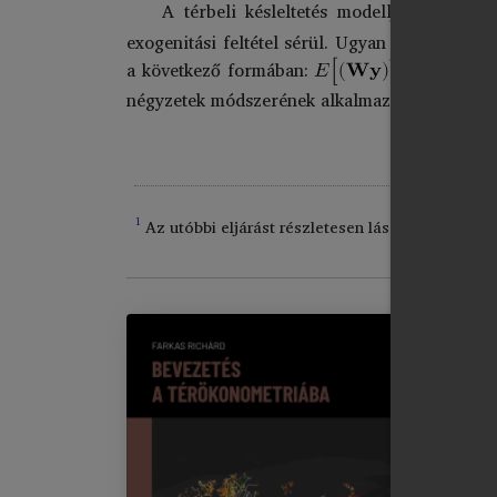
A térbeli késleltetés modelljének para
exogenitási feltétel sérül. Ugyan a térbeli au
a következő formában:
. E t
négyzetek módszerének alkalmazásához.
1
Az utóbbi eljárást részletesen lásd
Kelejian és 
Be
Im
El
Áb