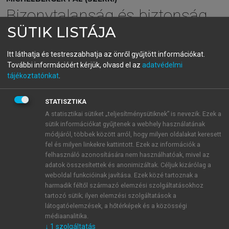
Bizonytalanság és biztonság
SÜTIK LISTÁJA
Fejezetek a mérnöki kockázatmenedzsmentből
Itt láthatja és testreszabhatja az önről gyűjtött információkat.
menu_book
OLVASÁS
További információért kérjük, olvasd el az
adatvédelmi
tájékoztatónkat
.
STATISZTIKA
3.4. Iparbiztonsági szabályozás
A statisztikai sütiket „teljesítménysütiknek” is nevezik. Ezek a
sütik információkat gyűjtenek a webhely használatának
szerinti besorolás
módjáról, többek között arról, hogy milyen oldalakat keresett
fel és milyen linkekre kattintott. Ezek az információk a
A 219/2011. (X. 20.) Korm. rendelet szerinti
felhasználó azonosítására nem használhatóak, mivel az
felosztásban a nátrium-azid mint a technológiai
adatok összesítettek és anonimizáltak. Céljuk kizárólag a
folyamat veszélyességét alapjaiban meghatározó
weboldal funkcióinak javítása. Ezek közé tartoznak a
vegyület az akut mérgező kategóriához tartozó
harmadik féltől származó elemzési szolgáltatásokhoz
tartozó sütik; ilyen elemzési szolgáltatások a
vegyületként van nevesítve. Mint ilyennek a
látogatóelemzések, a hőtérképek és a közösségi
jogszabály alapján az alsó és felső határértékeit 5,
médiaanalitika.
illetve 20 tonnában rögzítették.
↓
1
szolgáltatás