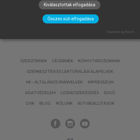
Anyagtechnológiai példatár
Kiválasztottak elfogadása
Összes süti elfogadása
Powered by Klaro!
SZERZŐKNEK
CÉGEKNEK
KÖNYVTÁROSOKNAK
SZERKESZTÉSI ÉS LEKTORÁLÁSI ALAPELVEK
MI – ÁLTALÁNOS IRÁNYELVEK
IMPRESSZUM
ADATVÉDELEM
LICENCSZERZŐDÉS
SÚGÓ
GYIK
BLOG
RÓLUNK
SÜTI BEÁLLÍTÁSOK