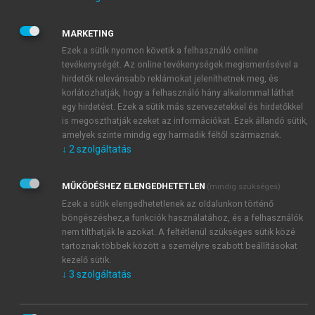
Az előállító, tároló-, feldolgozóüzemek
biztonsági dokumentációjában meg kell adni az
MARKETING
anyag mindazon jellemzőit, amelyek alapján
Ezek a sütik nyomon követik a felhasználó online
nemzetközileg elfogadott módon egyértelműen
tevékenységét. Az online tevékenységek megismerésével a
azonosítható az anyag (CAS-szám, szükség szerint
hirdetők relevánsabb reklámokat jeleníthetnek meg, és
IUPAC név, kereskedelmi megnevezés, empirikus
korlátozhatják, hogy a felhasználó hány alkalommal láthat
egy hirdetést. Ezek a sütik más szervezetekkel és hirdetőkkel
formula), továbbá el kell végezni a rendelet szerinti
is megoszthatják ezeket az információkat. Ezek állandó sütik,
veszélyességi osztályba sorolását.
amelyek szinte mindig egy harmadik féltől származnak.
Jellemezni kell fizikai, kémiai, toxikológiai és
↓
2
szolgáltatás
természetet károsító tulajdonságait a normál üzemi
és a rendellenes működési körülmények között, stb.
MŰKÖDÉSHEZ ELENGEDHETETLEN
(mindig szükséges)
A minőségi jellemzés szempontjain felül az üzemben
Ezek a sütik elengedhetetlenek az oldalunkon történő
egyidejűleg jelen lévő maximális mennyiségét is meg
böngészéshez,a funkciók használatához, és a felhasználók
kell határozni. A mennyiségi értékelés a
nem tilthatják le azokat. A feltétlenül szükséges sütik közé
gyógyszergyártó veszélyes üzem alsó, felső vagy
tartoznak többek között a személyre szabott beállításokat
küszöbérték alatti besorolásának kritériumai
kezelő sütik.
↓
3
szolgáltatás
szempontjából lényeges. Mindezen adatok
megadhatók biztonsági adatlappal és annak
kiegészítésével.