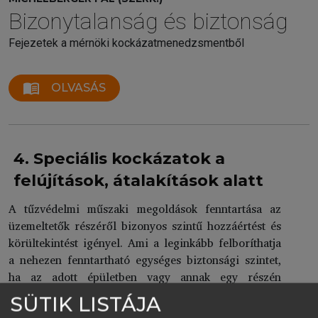
Bizonytalanság és biztonság
Fejezetek a mérnöki kockázatmenedzsmentből
menu_book
OLVASÁS
4. Speciális kockázatok a
felújítások, átalakítások alatt
A tűzvédelmi műszaki megoldások fenntartása az
üzemeltetők részéről bizonyos szintű hozzáértést és
körültekintést igényel. Ami a leginkább felboríthatja
a nehezen fenntartható egységes biztonsági szintet,
ha az adott épületben vagy annak egy részén
átalakítási, felújítási munkák kezdődnek. Ezzel a
SÜTIK LISTÁJA
helyzettel, a növekvő megrendelői igények mellett az