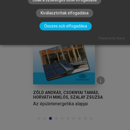
Kiválasztottak elfogadása
Összes süti elfogadása
arrow_circle_left
arrow_circle_right
Powered by Klaro!
ZÖLD ANDRÁS, CSOKNYAI TAMÁS,
OS
HORVÁTH MIKLÓS, SZALAY ZSUZSA
Az épületenergetika alapjai