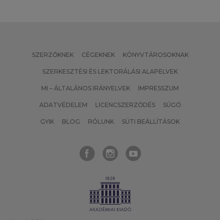
SZERZŐKNEK
CÉGEKNEK
KÖNYVTÁROSOKNAK
SZERKESZTÉSI ÉS LEKTORÁLÁSI ALAPELVEK
MI – ÁLTALÁNOS IRÁNYELVEK
IMPRESSZUM
ADATVÉDELEM
LICENCSZERZŐDÉS
SÚGÓ
GYIK
BLOG
RÓLUNK
SÜTI BEÁLLÍTÁSOK