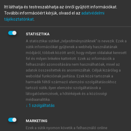
elöregedő hazai épületállományt tekintve egyre
Itt láthatja és testreszabhatja az önről gyűjtött információkat.
inkább számolnunk kell. Hasonlóan a legtöbb
További információért kérjük, olvasd el az
adatvédelmi
európai országhoz, Magyarországon is a
tájékoztatónkat
.
szolgáltatószektor épületeinek (irodák, egészségügyi
intézmények, szállodák stb.) zöme az 1970-es évek
STATISZTIKA
előtt épült (
VII.19. ábra
) (
Gevorgian et al., 2021
).
A statisztikai sütiket „teljesítménysütiknek” is nevezik. Ezek a
sütik információkat gyűjtenek a webhely használatának
módjáról, többek között arról, hogy milyen oldalakat keresett
fel és milyen linkekre kattintott. Ezek az információk a
felhasználó azonosítására nem használhatóak, mivel az
adatok összesítettek és anonimizáltak. Céljuk kizárólag a
weboldal funkcióinak javítása. Ezek közé tartoznak a
harmadik féltől származó elemzési szolgáltatásokhoz
tartozó sütik; ilyen elemzési szolgáltatások a
látogatóelemzések, a hőtérképek és a közösségi
médiaanalitika.
↓
1
szolgáltatás
MARKETING
Ezek a sütik nyomon követik a felhasználó online