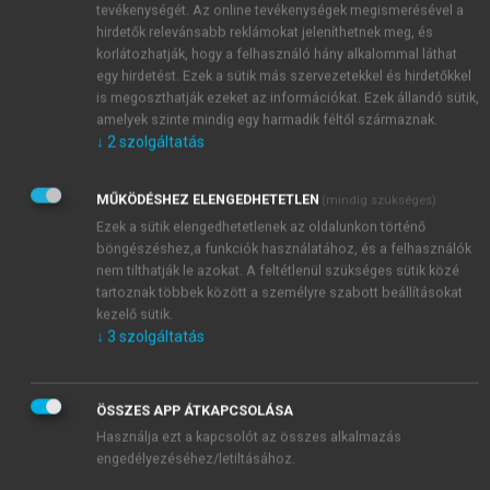
tevékenységét. Az online tevékenységek megismerésével a
hirdetők relevánsabb reklámokat jeleníthetnek meg, és
VII.19. ábra.
A magyarországi épületek korának eloszlása
korlátozhatják, hogy a felhasználó hány alkalommal láthat
a szolgáltatószektorban (
Gevorgian et al., 2021
)
egy hirdetést. Ezek a sütik más szervezetekkel és hirdetőkkel
is megoszthatják ezeket az információkat. Ezek állandó sütik,
amelyek szinte mindig egy harmadik féltől származnak.
↓
2
szolgáltatás
A felújítások alatt egyrészt számolni kell a
kivitelezésből fakadó többletkockázatokkal,
veszélyforrásokkal, például a tűzveszélyes
MŰKÖDÉSHEZ ELENGEDHETETLEN
(mindig szükséges)
technológiákkal (hegesztés, sarokcsiszolás stb.),
Ezek a sütik elengedhetetlenek az oldalunkon történő
böngészéshez,a funkciók használatához, és a felhasználók
ideiglenes elektromos fogyasztók üzemeltetésével,
nem tilthatják le azokat. A feltétlenül szükséges sütik közé
tűzveszélyes üzemanyagok használatával, nagy
tartoznak többek között a személyre szabott beállításokat
mennyiségű éghető anyagok és gázpalackok
kezelő sütik.
jelenlétével, a dolgozók illegális dohányzásával.
↓
3
szolgáltatás
Másrészt még nagyobb veszélyt hordoz magában,
hogy az állandó jellegű tűzvédelmi műszaki
megoldásokat ideiglenesen kikapcsolják, letakarják,
ÖSSZES APP ÁTKAPCSOLÁSA
vagy akár le is bontják. Ennek következtében a
Használja ezt a kapcsolót az összes alkalmazás
engedélyezéséhez/letiltásához.
jogszabályok által elvárt, a tervezők által