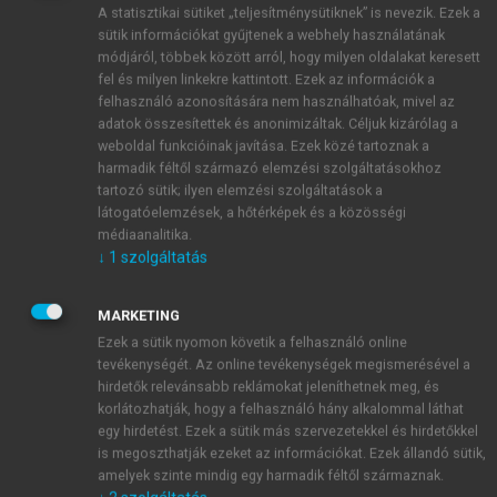
határpontokat jeleznek (például előterjesztés,
A statisztikai sütiket „teljesítménysütiknek” is nevezik. Ezek a
szerződéskötés, részteljesítés átvétele), és segítenek
sütik információkat gyűjtenek a webhely használatának
a projekt előrehaladásának későbbi ellenőrzésében.
módjáról, többek között arról, hogy milyen oldalakat keresett
fel és milyen linkekre kattintott. Ezek az információk a
A WBS legalacsonyabb szintje a – cselekvést
felhasználó azonosítására nem használhatóak, mivel az
kifejező igékkel jellemezhető – tevékenység, amely
adatok összesítettek és anonimizáltak. Céljuk kizárólag a
már felelőssel, végrehajtóval, időadattal,
weboldal funkcióinak javítása. Ezek közé tartoznak a
erőforrásigénnyel (ezen belül pénzbeli ráfordítással)
harmadik féltől származó elemzési szolgáltatásokhoz
és a projekttervezés végén pedig kezdési és
tartozó sütik; ilyen elemzési szolgáltatások a
látogatóelemzések, a hőtérképek és a közösségi
befejezési dátummal rendelkezik. A tevékenységek
médiaanalitika.
meghatározásával egy időben megadjuk annak
↓
1
szolgáltatás
eredményét is, amit a soron következő
tevékenység(ek)ben felhasználunk. A WBS
MARKETING
létrehozásához általában csoportos alkotótechnikákat
Ezek a sütik nyomon követik a felhasználó online
lehet és javasolt használni.
tevékenységét. Az online tevékenységek megismerésével a
A projektmenedzsment egyik legjelentősebb
hirdetők relevánsabb reklámokat jeleníthetnek meg, és
eszköze (technikája) a hálótervezés (
Jarjabka et al.,
korlátozhatják, hogy a felhasználó hány alkalommal láthat
2020
), amelynek lépései a következők:
egy hirdetést. Ezek a sütik más szervezetekkel és hirdetőkkel
is megoszthatják ezeket az információkat. Ezek állandó sütik,
A korábban definiált tevékenységek logikai
amelyek szinte mindig egy harmadik féltől származnak.
kapcsolatainak (sorrendiség, soros v.