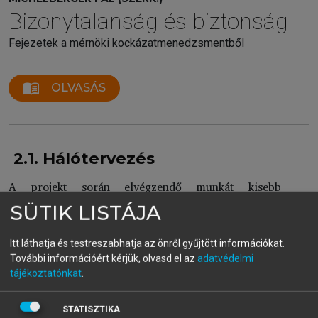
Bizonytalanság és biztonság
Fejezetek a mérnöki kockázatmenedzsmentből
menu_book
OLVASÁS
2.1. Hálótervezés
A projekt során elvégzendő munkát kisebb
egységekre bontjuk (feladatlebontás), amelyeknek
SÜTIK LISTÁJA
pontos és mérhető céljaik vannak, valamint
végrehajtási idejük és erőforrás- (munkaráfordítás)
Itt láthatja és testreszabhatja az önről gyűjtött információkat.
szükségletük megbecsülhető. Ezt az angolszász
További információért kérjük, olvasd el az
adatvédelmi
szakirodalom „Work Breakdown Structure”-nek
tájékoztatónkat
.
(WBS) nevezi.
A „mérföldköveknek” nincs időtartamuk, fontos
STATISZTIKA