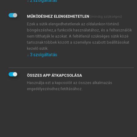
↓
2
szolgáltatás
párhuzamos végrehajtás) meghatározása. Ez
minden tevékenység esetében a megelőző és a
MŰKÖDÉSHEZ ELENGEDHETETLEN
(mindig szükséges)
követő tevékenység rögzítését jelenti, figyelembe
Ezek a sütik elengedhetetlenek az oldalunkon történő
véve a lehetséges átfedéseket is.
böngészéshez,a funkciók használatához, és a felhasználók
A tevékenységek végrehajtási idejének és a
nem tilthatják le azokat. A feltétlenül szükséges sütik közé
szükséges munkaráfordításoknak a pontosítása.
tartoznak többek között a személyre szabott beállításokat
A tevékenységek tartalék idejének
kezelő sütik.
meghatározása és a kritikus út kijelölése. A
↓
3
szolgáltatás
kritikus úton lévő tevékenységek kiemelt
figyelmet igényelnek, végrehajtásuk időben nem
ÖSSZES APP ÁTKAPCSOLÁSA
csúszhat.
Használja ezt a kapcsolót az összes alkalmazás
A projekt tevékenységeinek időrendi ütemezése,
engedélyezéséhez/letiltásához.
a projekt teljes átfutási idejének meghatározása.
Az erőforrások terhelésének és felhasználásának
számítása, túlterhelés feloldása.
Költségtervezés (budgeting).
Hálótervezésben kritikus útnak azoknak az ütemezett
tevékenységeknek a láncolatát értjük, amelyek