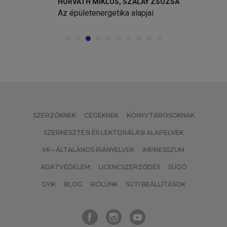
OS
HORVÁTH MIKLÓS, SZALAY ZSUZSA
Az épületenergetika alapjai
SZERZŐKNEK
CÉGEKNEK
KÖNYVTÁROSOKNAK
SZERKESZTÉSI ÉS LEKTORÁLÁSI ALAPELVEK
MI – ÁLTALÁNOS IRÁNYELVEK
IMPRESSZUM
ADATVÉDELEM
LICENCSZERZŐDÉS
SÚGÓ
GYIK
BLOG
RÓLUNK
SÜTI BEÁLLÍTÁSOK