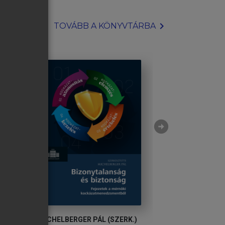
chevron_right
TOVÁBB A KÖNYVTÁRBA
arrow_circle_right
MICHELBERGER PÁL (SZERK.)
GARBAI LÁSZLÓ, 