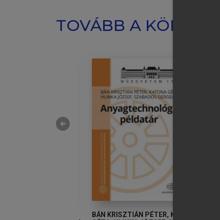
TOVÁBB A KÖNYVT
arrow_circle_left
S, CSOKNYAI TAMÁS,
BÁN KRISZTIÁN PÉTER, KATONA
K