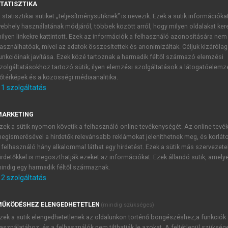
TATISZTIKA
 statisztikai sütiket „teljesítménysütiknek” is nevezik. Ezek a sütik információka
ebhely használatának módjáról, többek között arról, hogy milyen oldalakat kere
onság
ilyen linkekre kattintott. Ezek az információk a felhasználó azonosítására nem
asználhatóak, mivel az adatok összesítettek és anonimizáltak. Céljuk kizáróla
unkcióinak javítása. Ezek közé tartoznak a harmadik féltől származó elemzési
zolgáltatásokhoz tartozó sütik; ilyen elemzési szolgáltatások a látogatóelemz
őtérképek és a közösségi médiaanalitika.
1
szolgáltatás
ág (ISO 22301)
MARKETING
működést szabályozó, sokféle kockázattípust figyelembe vevő
zek a sütik nyomon követik a felhasználó online tevékenységét. Az online tev
A potenciális veszélyek és kockázati tényezők feltárása eg
egismerésével a hirdetők relevánsabb reklámokat jeleníthetnek meg, és korlát
 a vállalat kulcstermékeit, ill. annak előállítási lépéseit, a 
 felhasználó hány alkalommal láthat egy hirdetést. Ezek a sütik más szervezete
n elfogadható időtartamát és a külső üzleti partnerektől való
irdetőkkel is megoszthatják ezeket az információkat. Ezek állandó sütik, amely
olyan üzletmenet-folytonossági tervet alakít ki (Business Conti
indig egy harmadik féltől származnak.
2
szolgáltatás
fahelyzet, alapanyaghiány, közműzavarok, munkaerőhiány, te
.). Megmarad a cég jó híre, és képes folytatni az értékteremt
ŰKÖDÉSHEZ ELENGEDHETETLEN
(mindig szükséges)
formációs folyamata rendelkezik olyan helyettesítő megoldá
zek a sütik elengedhetetlenek az oldalunkon történő böngészéshez,a funkciók
asználatához, és a felhasználók nem tilthatják le azokat. A feltétlenül szükség