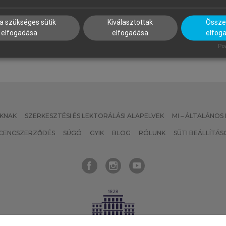
nergiatárolási és
LabVIEW bevezető
kkumulátoripari alapismeretek
mechatronikusoknak
a szükséges sütik
Kiválasztottak
Összes
elfogadása
elfogadása
elfog
Pow
KNAK
SZERKESZTÉSI ÉS LEKTORÁLÁSI ALAPELVEK
MI – ÁLTALÁNOS
ICENCSZERZŐDÉS
SÚGÓ
GYIK
BLOG
RÓLUNK
SÜTI BEÁLLÍTÁS