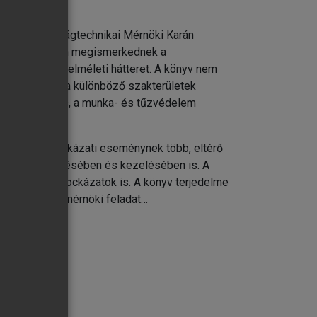
 és Biztonságtechnikai Mérnöki Karán
 képzésük során megismerkednek a
ez szükséges elméleti hátteret. A könyv nem
dásával, hogy a különböző szakterületek
 a karbantartás, a munka- és tűzvédelem
hiszen a kockázati eseménynek több, eltérő
zatok felismerésében és kezelésében is. A
 biztosítási kockázatok is. A könyv terjedelme
nt nemcsak a mérnöki feladat…