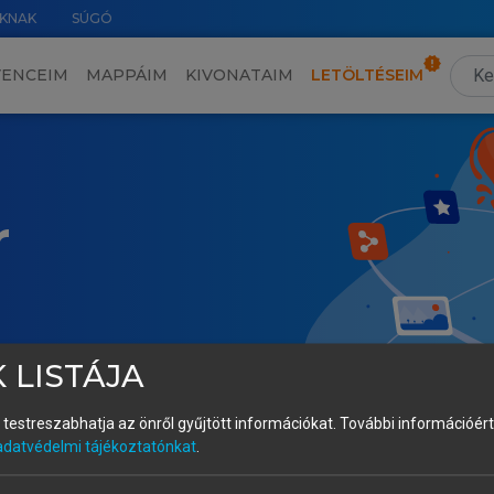
KNAK
SÚGÓ
VENCEIM
MAPPÁIM
KIVONATAIM
LETÖLTÉSEIM
r
 LISTÁJA
és testreszabhatja az önről gyűjtött információkat.
További információért 
adatvédelmi tájékoztatónkat
.