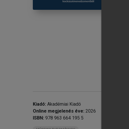
chevron_right
chevron_right
II
chevron_right
IV
chevron_right
V.
chevron_right
VI
chevron_right
VI
Kiadó:
Akadémiai Kiadó
chevron_right
VI
Online megjelenés éve:
2026
ISBN:
978 963 664 195 5