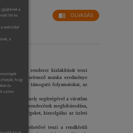
t gyűjtenek a
menu_book
OLVASÁS
sett fel és
g a weboldal
ések, a
 irányítási rendszer kialakítását teszi
ékenységek
y összetett hatáselemző munka eredménye
ozhatják, hogy
szolgáltatásokat támogató folyamatokat, az
kkel és
 függőséget.
ek szinte
nuity Plan), amely segítségével a váratlan
chnológiai berendezések meghibásodása,
ő tevékenységeket, kiszolgálni az üzleti
ssal, amely lehetővé teszi a rendkívüli
es sütik közé