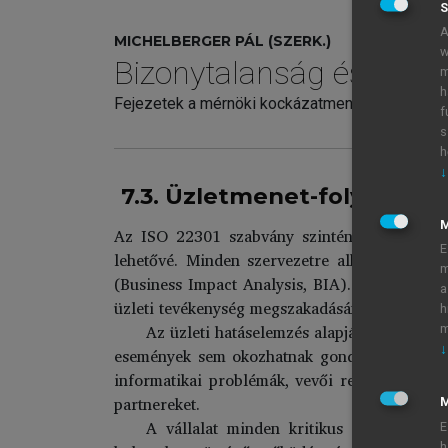
S
A
MICHELBERGER PÁL (SZERK.)
w
Bizonytalanság és bizt
m
h
Fejezetek a mérnöki kockázatmenedzsmentből
f
s
h
↓
7.3. Üzletmenet-folytonoss
Az ISO 22301 szabvány szintén egy vállalati 
E
lehetővé. Minden szervezetre alkalmazható. 
m
(Business Impact Analysis, BIA). Megvizsgálják
a
üzleti tevékenység megszakadásának maximálisa
h
Az üzleti hatáselemzés alapján a vállalat 
m
↓
események sem okozhatnak gondot (katasztró
informatikai problémák, vevői reklamációk stb
partnereket.
M
A vállalat minden kritikus anyagi és in
E
h