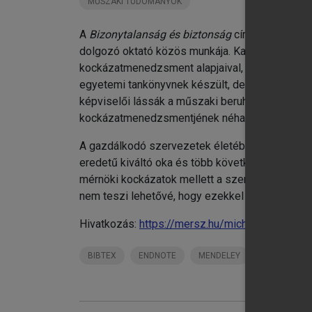
MŰSZAKI TUDOMÁNYOK
A
Bizonytalanság és biztonság
című tanulmányk
dolgozó oktató közös munkája. Karunk gépész-,
kockázatmenedzsment alapjaival, módszertani há
egyetemi tankönyvnek készült, de ott is haszná
képviselői lássák a műszaki beruházási és fejl
kockázatmenedzsmentjének néha eltérő, de inte
A gazdálkodó szervezetek életében szükség v
eredetű kiváltó oka és több következménye is l
mérnöki kockázatok mellett a szervezeteknél tö
nem teszi lehetővé, hogy ezekkel is foglalkoz
Hivatkozás:
https://mersz.hu/michelberger-biz
BIBTEX
ENDNOTE
MENDELEY
ZOTERO