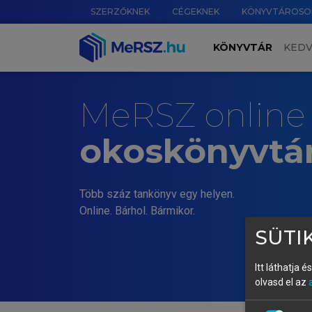
SZERZŐKNEK
CÉGEKNEK
KÖNYVTÁROSO
KÖNYVTÁR
KED
MeRSZ online
okoskönyvtá
Több száz tankönyv egy helyen.
Online. Bárhol. Bármikor.
SÜTIK
Itt láthatja 
olvasd el az