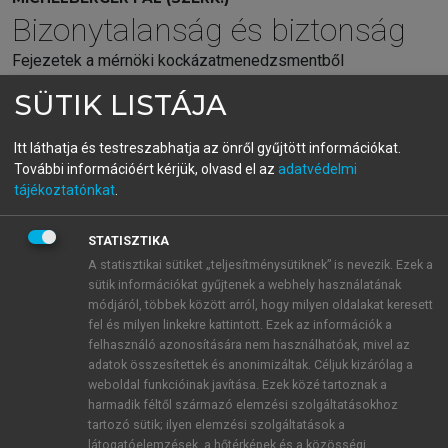
Bizonytalanság és biztonság
Fejezetek a mérnöki kockázatmenedzsmentből
SÜTIK LISTÁJA
menu_book
OLVASÁS
Itt láthatja és testreszabhatja az önről gyűjtött információkat.
További információért kérjük, olvasd el az
adatvédelmi
tájékoztatónkat
.
2.4. A veszélyhelyzetek,
STATISZTIKA
kockázati események
A statisztikai sütiket „teljesítménysütiknek” is nevezik. Ezek a
bekövetkezési
sütik információkat gyűjtenek a webhely használatának
módjáról, többek között arról, hogy milyen oldalakat keresett
valószínűségének
fel és milyen linkekre kattintott. Ezek az információk a
meghatározása, becslése
felhasználó azonosítására nem használhatóak, mivel az
adatok összesítettek és anonimizáltak. Céljuk kizárólag a
A bekövetkezési valószínűség meghatározása vagy
weboldal funkcióinak javítása. Ezek közé tartoznak a
harmadik féltől származó elemzési szolgáltatásokhoz
becslése nehéz és bizonytalanságokkal terhelt, hiszen
tartozó sütik; ilyen elemzési szolgáltatások a
kevés információ és tapasztalat áll általában
látogatóelemzések, a hőtérképek és a közösségi