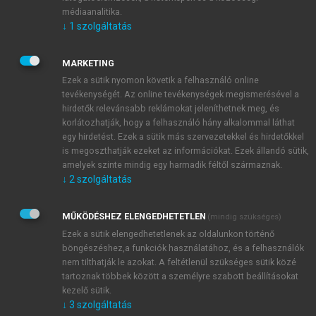
rendelkezésre. A valószínűség értékelésének első
médiaanalitika.
lépése, hogy maradunk a kvantitatív módszereknél,
↓
1
szolgáltatás
és meghatározzuk annak értékét 0 és 1 – vagy 0% és
100% – között. Ez szállítói adatok alapján egy
MARKETING
információtechnológiai eszköz rendelkezésre
Ezek a sütik nyomon követik a felhasználó online
állásánál, illetve várható meghibásodásánál jól
tevékenységét. Az online tevékenységek megismerésével a
körülhatárolható, de szándékos munkavállalói
hirdetők relevánsabb reklámokat jeleníthetnek meg, és
korlátozhatják, hogy a felhasználó hány alkalommal láthat
szabotázs vagy a bosszú valószínűségének
egy hirdetést. Ezek a sütik más szervezetekkel és hirdetőkkel
előrejelzése például egy bércsökkentés esetén már
is megoszthatják ezeket az információkat. Ezek állandó sütik,
jóval nehezebb. Itt kapnak szerepet az előre
amelyek szinte mindig egy harmadik féltől származnak.
lefektetett kvalitatív valószínűségi osztályok,
↓
2
szolgáltatás
amelyeknek illeszkedniük kell(ene) a többi
funkcionális kockázatmenedzsment-terület
MŰKÖDÉSHEZ ELENGEDHETETLEN
(mindig szükséges)
valószínűségi skáláihoz. A skálák értéktartományai,
Ezek a sütik elengedhetetlenek az oldalunkon történő
és az egyes valószínűségi osztályok verbális
böngészéshez,a funkciók használatához, és a felhasználók
értelmezése kulcsfontosságú az egyértelmű becslések
nem tilthatják le azokat. A feltétlenül szükséges sütik közé
elvégzéséhez. Szélsőséges esetben a kockázati
tartoznak többek között a személyre szabott beállításokat
kezelő sütik.
káresemény bekövetkezési gyakoriságára elégséges
↓
3
szolgáltatás
lehet 3 osztályt nevesíteni (kicsi; közepes; nagy). Az