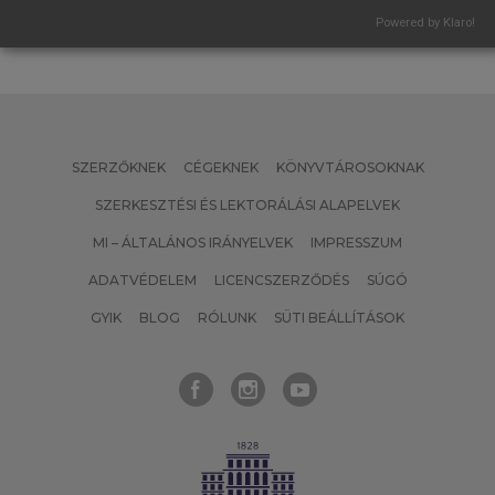
Powered by Klaro!
SZERZŐKNEK
CÉGEKNEK
KÖNYVTÁROSOKNAK
SZERKESZTÉSI ÉS LEKTORÁLÁSI ALAPELVEK
MI – ÁLTALÁNOS IRÁNYELVEK
IMPRESSZUM
ADATVÉDELEM
LICENCSZERZŐDÉS
SÚGÓ
GYIK
BLOG
RÓLUNK
SÜTI BEÁLLÍTÁSOK