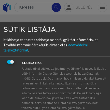
person
search
menu
BELÉPÉS
SÜTIK LISTÁJA
Itt láthatja és testreszabhatja az önről gyűjtött információkat.
További információért kérjük, olvasd el az
adatvédelmi
5.4.5. A jelenléti tanórák
tájékoztatónkat
.
párbeszédes jeleneteinek
STATISZTIKA
tanári és tanulói
A statisztikai sütiket „teljesítménysütiknek” is nevezik. Ezek a
beszédfordulóhosszai
sütik információkat gyűjtenek a webhely használatának
módjáról, többek között arról, hogy milyen oldalakat keresett
A korpusz adatai azt mutatják, hogy a jelenléti
fel és milyen linkekre kattintott. Ezek az információk a
felhasználó azonosítására nem használhatóak, mivel az
tanórák párbeszédes jeleneteiben a beszédfordulók
adatok összesítettek és anonimizáltak. Céljuk kizárólag a
hosszának szempontjából is megfigyelhető a
weboldal funkcióinak javítása. Ezek közé tartoznak a
kommunikációs aszimmetria. A vizsgált 4 tanóra
harmadik féltől származó elemzési szolgáltatásokhoz
24 jelenetében a tanári beszédben átlagosan 9,02
tartozó sütik; ilyen elemzési szolgáltatások a