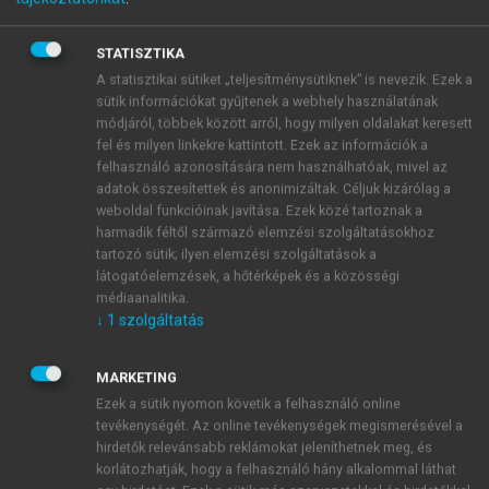
élelmiszer-biztonsági esemény globális negatív
hatásokat gyakorolhat a közegészségügyre, a
kereskedelemre és a gazdaságra egyaránt.
STATISZTIKA
A biztonságos kereskedelem elősegítése
A statisztikai sütiket „teljesítménysütiknek” is nevezik. Ezek a
sütik információkat gyűjtenek a webhely használatának
érdekében nemzetközi élelmiszer-szabványokat
módjáról, többek között arról, hogy milyen oldalakat keresett
dolgoztak ki. A szabványok harmonizálása segít
fel és milyen linkekre kattintott. Ezek az információk a
megvédeni a fogyasztókat, miközben lehetővé teszi a
felhasználó azonosítására nem használhatóak, mivel az
kereskedelem zavartalan áramlását. A Kereskedelmi
adatok összesítettek és anonimizáltak. Céljuk kizárólag a
Világszervezet növény- és állategészségügyi
weboldal funkcióinak javítása. Ezek közé tartoznak a
harmadik féltől származó elemzési szolgáltatásokhoz
megállapodása (WTO SPS) értelmében az
tartozó sütik; ilyen elemzési szolgáltatások a
országoknak joguk van saját élelmiszer-biztonsági
látogatóelemzések, a hőtérképek és a közösségi
szabványokat meghatározni, de a kereskedelmet
médiaanalitika.
érintő intézkedéseknek tudományos
↓
1
szolgáltatás
kockázatértékeléseken kell alapulniuk, és nem
lehetnek kereskedelemkorlátozóbbak, mint
MARKETING
amennyire azt az egészség védelme feltétlenül
Ezek a sütik nyomon követik a felhasználó online
szükségessé teszi. A Codex Alimentarius a
tevékenységét. Az online tevékenységek megismerésével a
nemzetközileg elismert szabványok és ajánlások talán
hirdetők relevánsabb reklámokat jeleníthetnek meg, és
leginkább ismert gyűjteménye, amely élelmiszer-
korlátozhatják, hogy a felhasználó hány alkalommal láthat