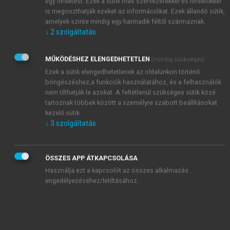
egy hirdetést. Ezek a sütik más szervezetekkel és hirdetőkkel
termeléssel, -feldolgozással és -címkézéssel
is megoszthatják ezeket az információkat. Ezek állandó sütik,
kapcsolatos alapfogalmakat és definíciókat tartalmaz
amelyek szinte mindig egy harmadik féltől származnak.
(részletesebben lásd a 7.4.3. alfejezetet). Gazdasági
↓
2
szolgáltatás
szempontból az élelmiszer-biztonság javítása
költségként és befektetésként is felfogható (
Schmidt
MŰKÖDÉSHEZ ELENGEDHETETLEN
(mindig szükséges)
– Rodrick, 2025
):
Ezek a sütik elengedhetetlenek az oldalunkon történő
Költségek:
Az élelmiszer-biztonsági intézkedések
böngészéshez,a funkciók használatához, és a felhasználók
(ellenőrzés, tesztelés, tanúsítás, jobb
nem tilthatják le azokat. A feltétlenül szükséges sütik közé
létesítmények) bevezetése költségeket jelent a
tartoznak többek között a személyre szabott beállításokat
kezelő sütik.
kormányok és a vállalatok számára. A
↓
3
szolgáltatás
kistermelőknek vagy feldolgozóknak nehézséget
okozhat a szigorú szabványoknak való
megfelelés támogatás nélkül. Gyakran folyik vita
ÖSSZES APP ÁTKAPCSOLÁSA
az „élelmiszer-biztonság vs. élelmiszer-
Használja ezt a kapcsolót az összes alkalmazás
ellátottság” kérdéséről alacsonyabb jövedelmű
engedélyezéséhez/letiltásához.
környezetben – például, szigorúan kellene
szabályozni az informális utcai ételárusokat, ha
ez esetleg megemelné az élelmiszerárakat vagy
csökkentené a szegények élelmiszerhez való