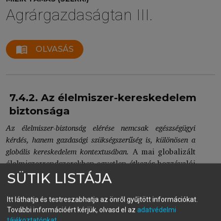
Agrárgazdaságtan III.
menu_book
OLVASÁS
7.4.2. Az élelmiszer-kereskedelem
biztonsága
Az élelmiszer-biztonság elérése nemcsak egészségügyi
kérdés, hanem gazdasági szükségszerűség is, különösen a
globális kereskedelem kontextusában.
A mai globalizált
élelmiszerrendszerekben egyetlen étkezés hozzávalói
több kontinensről is származhatnak. Ez a
SÜTIK LISTÁJA
komplexitás azt jelenti, hogy egy ellátási lánc egyik
részén jelentkező biztonsági probléma nemzetközi
Itt láthatja és testreszabhatja az önről gyűjtött információkat.
következményekkel járhat. Bármilyen kedvezőtlen
További információért kérjük, olvasd el az
adatvédelmi
tájékoztatónkat
.