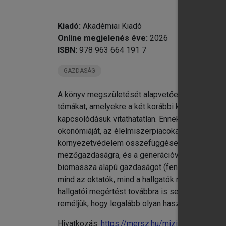
Kiadó:
Akadémiai Kiadó
chevron_right
Online megjelenés éve:
2026
chevron_right
II
ISBN:
978 963 664 191 7
chevron_right
Me
GAZDASÁG
Tá
A 
A könyv megszületését alapvetően az indokolta
témákat, amelyekre a két korábbi kötetben már 
kapcsolódásuk vitathatatlan. Ennek során, háro
ökonómiáját, az élelmiszerpiacokat és árakat, 
környezetvédelem összefüggéseit, az élelmezés-
mezőgazdaságra, és a generációváltást (fenntart
biomassza alapú gazdaságot (fenntartható(bb) 
mind az oktatók, mind a hallgatók munkáját. Az 
hallgatói megértést továbbra is segíti a fejez
reméljük, hogy legalább olyan hasznosnak találjá
Hivatkozás:
https://mersz.hu/mizik-agrargazdas