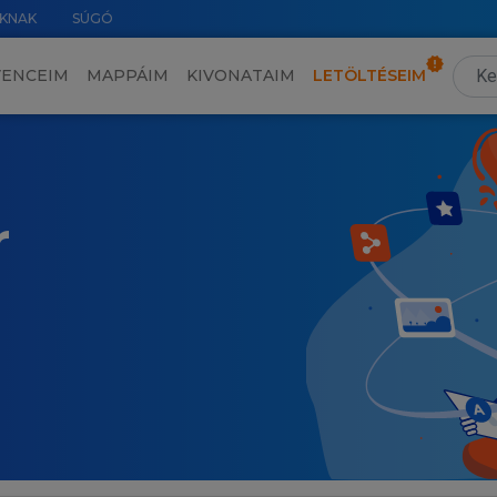
KNAK
SÚGÓ
VENCEIM
MAPPÁIM
KIVONATAIM
LETÖLTÉSEIM
r