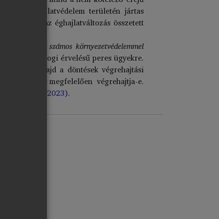
n az éghajlatvédelem területén jártas
eteit, mivel az éghajlatváltozás összetett
 döntött, habár számos környezetvédelemmel
kapcsolatos jogi érvelésű peres ügyekre.
súlyt kap majd a döntések végrehajtási
ági társaság megfelelően végrehajtja-e.
 per (
Bögös, 2023
).