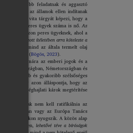
gyre sürgetőbb feladatnak és aggasztó
tő többségben az államok ellen indítanak
 alanyai és vita tárgyát képezi, hogy a
tt éghajlati peres ügyek száma is nő.
Az
télet egyike azon peres ügyeknek, ahol a
sában meghozott ítéletében arra kötelezte a
 származó, mind az általa termelt olaj
rsaságokra is (
Bögös, 2023
).
ársaságok számára az emberi jogok és a
ban, Franciaországban, Németországban és
gyre súlyosabb és gyakoribb szélsőséges
. A tudomány azon álláspontja, hogy az
épességét az éghajlati károk megtérítése
eres államnak nem kell ratifikálnia az
emzetközi jogban vagy az Európa Tanács
m közös alapokon nyugszik. A közös alap
olatos ügyekben,
lehetővé téve a bíróságok
zerződésekből, mind a nem kötelező erejű