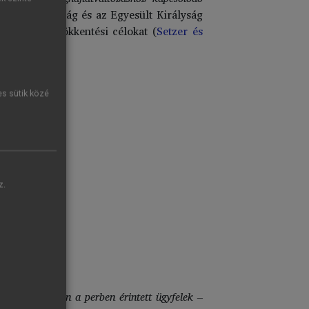
ban Németország és az Egyesült Királyság
kibocsátáscsökkentési célokat (
Setzer és
es sütik közé
z.
Egyes esetekben a perben érintett ügyfelek –