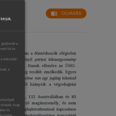
menu_book
OLVASÁS
kérjük,
t gyűjtenek a
sett fel és
k, mára azonban a döntéshozók elégtelen
g kötelező érvényű
párizsi klímaegyezmény
g a weboldal
zinthez képest. Ennek ellenére az ÜHG-
ések, a
2050-re pedig tovább emelkedik. Egyes
, 2024
).
Mi értelme van egy jogilag kötelező
gállapodásból hiányzik a végrehajtási
Királyságban, 132 Ausztráliában és 83
ékenységek
gtöbb kérelmező magánszemély, és nem
ozhatják, hogy
 vonják az éghajlatváltozással kapcsolatos
kkel és
k, akkor az éghajlatváltozáshoz kapcsolódó
ek szinte