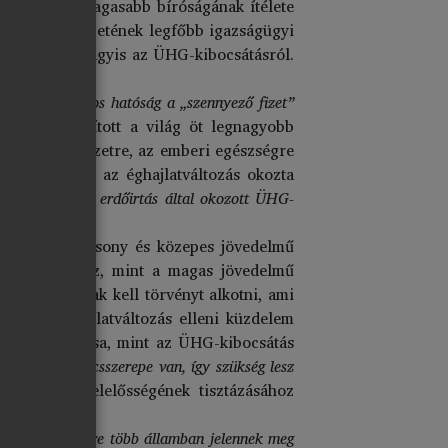
a világ legmagasabb bíróságának ítélete
mzetek Szervezetének legfőbb igazságügyi
gekről
szól, vagyis az ÜHG-kibocsátásról.
, 2024
).
rvel. De
számos hatóság a „szennyező fizet”
 eljárást indított a világ öt legnagyobb
 meg „a környezetre, az emberi egészségre
ornia államot az éghajlatváltozás okozta
en az illegális erdőirtás által okozott ÜHG-
pont az alacsony és közepes jövedelmű
szakértelemhez, mint a magas jövedelmű
 kormányoknak kell törvényt alkotni, ami
on az éghajlatváltozás elleni küzdelem
 más választása, mint az ÜHG-kibocsátás
vénynek is kulcsszerepe van, így szükség lesz
akért való felelősségének tisztázásához
ozik, mert egyre több államban jelennek meg