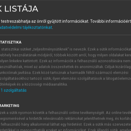
 LISTÁJA
és testreszabhatja az önről gyűjtött információkat.
További információért 
adatvédelmi tájékoztatónkat
.
TATISZTIKA
pcsolatos perek
 statisztikai sütiket „teljesítménysütiknek” is nevezik. Ezek a sütik információka
ebhely használatának módjáról, többek között arról, hogy milyen oldalakat kere
k a vállalatokkal szemben kezdeményezett perekkel kezdődte
ilyen linkekre kattintott. Ezek az információk a felhasználó azonosítására nem
ző jogterületet felölelő jogvitákká alakultak át. A jogila
asználhatóak, mivel az adatok összesítettek és anonimizáltak. Céljuk kizáróla
legedés 1,5 Celsius-fok alatti tartását
az iparosodás előtti s
unkcióinak javítása. Ezek közé tartoznak a harmadik féltől származó elemzési
zolgáltatásokhoz tartozó sütik; ilyen elemzési szolgáltatások a látogatóelemz
érséklet emelkedése 2024-ben már elérte a 16 Celsius-fokot,
őtérképek és a közösségi médiaanalitika.
ll az éghajlat-politikát (
Dablander et al.,2024
;
Wyatt et al.
1
szolgáltatás
legesen figyelmen kívül hagyhatják azt?
Habár a párizsi me
változásért felelős országok ügyét.
MARKETING
ndult világszerte
, ebből 1745 az USA-ban, 139 az Egyesült 
zek a sütik nyomon követik a felhasználó online tevékenységét. Az online tev
elmű országokra jut a peres ügyek 8%-a (
9.8. ábra
). A le
egismerésével a hirdetők relevánsabb reklámokat jeleníthetnek meg, és korlát
ra törekednek, hogy a kormányokat és a vállalatokat felelősségre
 felhasználó hány alkalommal láthat egy hirdetést. Ezek a sütik más szervezete
ozta, hogy ha az éghajlatváltozással kapcsolatos perek sikerese
irdetőkkel is megoszthatják ezeket az információkat. Ezek állandó sütik, amely