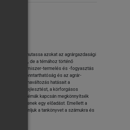
ttséggel – bemutassa azokat az agrárgazdasági
ott területen), de a témához történő
áncokat, az élelmiszer-termelés és -fogyasztás
ködése); a fenntarthatóság és az agrár-
arlást, a klímaváltozás hatásait a
ikát, a vidékfejlesztést, a körforgásos
 hogy az egyes témák kapcsán megkönnyítsék
, hogy kitöltsenek egy előadást. Emellett a
bben bízva ajánljuk a tankönyvet a számukra és