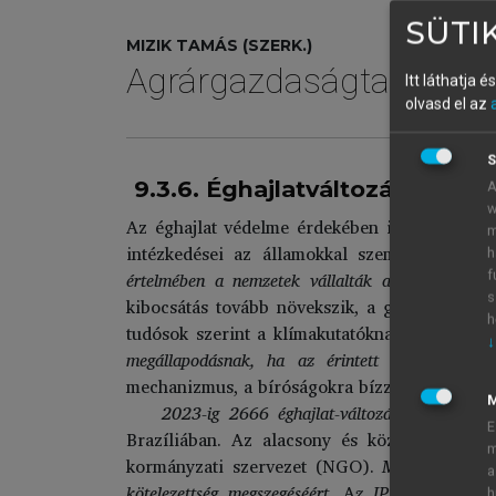
SÜTIK
MIZIK TAMÁS (SZERK.)
Agrárgazdaságtan III.
Itt láthatja 
olvasd el az
S
9.3.6. Éghajlatváltozással ka
A
w
Az éghajlat védelme érdekében indított pere
m
intézkedései az államokkal szemben különbö
h
értelmében a nemzetek vállalták a globális felme
f
s
kibocsátás tovább növekszik, a globális hőm
h
tudósok szerint a klímakutatóknak támogatni ke
↓
megállapodásnak, ha az érintett országok tény
mechanizmus, a bíróságokra bízzák az éghajlat
2023-ig 2666 éghajlat-változási peres ügy i
E
Brazíliában. Az alacsony és közepes jöved
m
kormányzati szervezet (NGO).
Mindannyian ar
a
kötelezettség megszegéséért.
A
z IPPC kihangsúly
h