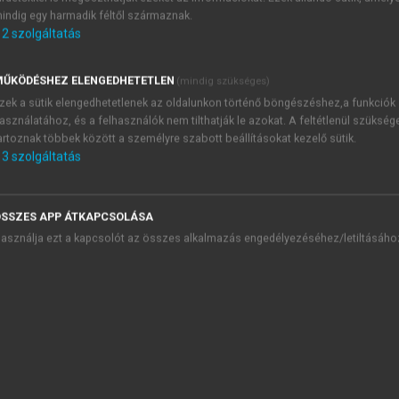
PCC, 2022
). Néhány ítélet már született. Például 2024. május
indig egy harmadik féltől származnak.
2
szolgáltatás
kormányuk politikája nem éri el a törvényben meghatározott 
ŰKÖDÉSHEZ ELENGEDHETETLEN
(mindig szükséges)
zek a sütik elengedhetetlenek az oldalunkon történő böngészéshez,a funkciók
asználatához, és a felhasználók nem tilthatják le azokat. A feltétlenül szükség
artoznak többek között a személyre szabott beállításokat kezelő sütik.
3
szolgáltatás
SSZES APP ÁTKAPCSOLÁSA
asználja ezt a kapcsolót az összes alkalmazás engedélyezéséhez/letiltásáho
3 között
 része a folyamatok és eljárások útvesztőjében van egyelőre.