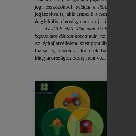
jogi eszközökből,
például a Párizsi Megállapo
jogászokra is, akik ismerik a nemzeti jog, a ne
és globális jelenség, nem tartja tiszteletben a 
Az EJEB előtt több mint tíz klímavédelemme
kapcsolatos döntést hozott már.
Az EJEB döntései
Az éghajlatvédelem szempontjából kedvező ít
fázisa is, hiszen a döntések hatása attól f
Magyarországon eddig nem volt és egyelőre nin
AG
Im
Áb
Tá
Be