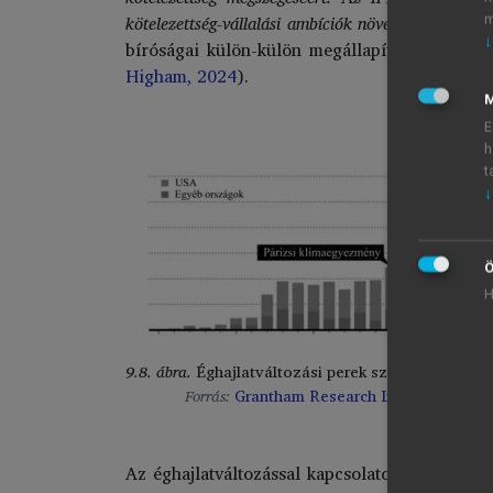
kötelezettség-vállalási ambíciók növekedhetnek
(
I
m
↓
bíróságai külön-külön megállapították, hogy 
Higham, 2024
).
M
E
h
t
↓
Ö
H
9.8. ábra.
Éghajlatváltozási perek száma 2000–202
Forrás:
Grantham Research Institute (2024)
Az éghajlatváltozással kapcsolatos perek nagy