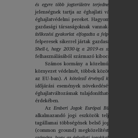
és egyre több jogterületre terjednek ki.
A perek
jelenségnek tartja az éghajlati válságot. Ko
éghajlatvédelmi pereket. Hagyományosan az ál
gazdasági társaságoknak vannak-e hasonló köt
ítélkezési gyakorlat elfogadta a felpereseknek a g
felperesek sikerrel jártak gazdasági társasá
Shell-t, hogy 2030-ig a 2019-es szinthez képes
felhasználásából származó kibocsátások tekint
Számos kormány a közelmúltban olyan tö
környezet védelmét, többek között a globális 
az EU-ban).
A kötelező érvényű kötelezettségek 
időjárási események növekedésével a nemzet
éghajlatváltozásnak tulajdonítható szélsősége
érdekében.
Az
Emberi Jogok Európai Bírósága (EJEB)
alkalmazandó jogi eszközök teljes gyűjtemé
tagállamai többségének belső jogában alkalm
(common ground) megközelítést egyre gyakra
számára, hogy az éghajlati jogokkal kapcsolatba