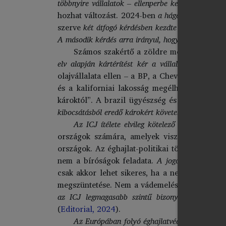
többnyire vállalatok – ellenperbe kezdenek, lény
hozhat változást. 2024-ben
a hágai Nemzetközi 
szerve
két átfogó kérdésben kezdte meg a bizonyí
A második kérdés arra irányul, hogy milyen jogi 
Számos szakértő a zöldre mosás vagy az 
elv alapján kártérítést kér a vállalatoktól az é
olajvállalata ellen – a BP, a Chevron, a Cono
és a kaliforniai lakosság megélhetésére gyak
károktól”. A brazil ügyészség és
a Brazil Körn
kibocsátásból eredő károkért követel kompenzáci
Az ICJ ítélete elvileg kötelező erejű vélemé
országok számára, amelyek viszonylag kevésb
országok. Az éghajlat-politikai törvények nem
nem a bíróságok feladata.
A jogorvoslat csak e
csak akkor lehet sikeres, ha a nemzetközi k
megszüntetése. Nem a vádemelés veszélye miat
az ICJ legmagasabb szintű bizonyítékokkal alát
(
Editorial, 2024
).
Az Európában folyó éghajlatvédelmi peres üg