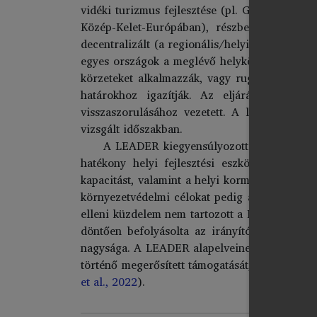
vidéki turizmus fejlesztése (pl. Görögország,
Közép-Kelet-Európában), részben decentraliz
decentralizált (a regionális/helyi hatóságoké 
egyes országok a meglévő helyközi közösségi s
körzeteket alkalmazzák, vagy rugalmas, hely
határokhoz igazítják. Az eljárások bonyo
visszaszorulásához vezetett. A legszigorúb
vizsgált időszakban.
A LEADER kiegyensúlyozott területi fejl
hatékony helyi fejlesztési eszköznek bizonyu
kapacitást, valamint a helyi kormányzást, és 
környezetvédelmi célokat pedig a társadalmi-
elleni küzdelem nem tartozott a LEADER prior
döntően befolyásolta az irányító hatóságokk
nagysága. A LEADER alapelveinek minél teljese
történő megerősített támogatását, valamint a 
et al., 2022
).