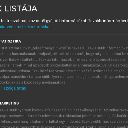
 LISTÁJA
és testreszabhatja az önről gyűjtött információkat.
További információért 
adatvédelmi tájékoztatónkat
.
TATISZTIKA
akorlatban: a LEADER/CLLD megközelítés
 statisztikai sütiket „teljesítménysütiknek” is nevezik. Ezek a sütik információka
ebhely használatának módjáról, többek között arról, hogy milyen oldalakat kere
yított helyi fejlesztés megközelítést a hagyományos, felülről l
ilyen linkekre kattintott. Ezek az információk a felhasználó azonosítására nem
déki kihívások kezelése volt Európa-szerte. A LEADER – „Li
asználhatóak, mivel az adatok összesítettek és anonimizáltak. Céljuk kizáróla
ejlesztést célzó intézkedések közötti kapcsolatok” a helyi k
unkcióinak javítása. Ezek közé tartoznak a harmadik féltől származó elemzési
zolgáltatásokhoz tartozó sütik; ilyen elemzési szolgáltatások a látogatóelemz
szpontosít. Elsődleges eszközei, a helyi akciócsoportok (
őtérképek és a közösségi médiaanalitika.
k (HFS) tervezésében és végrehajtásában, valamint az erőforrá
1
szolgáltatás
ezésként vezették be, azaz az EU strukturális politikájá
MARKETING
zakban (2007–2013) az EU vidékfejlesztési politikájának 
zek a sütik nyomon követik a felhasználó online tevékenységét. Az online tev
almazhatóságát tovább bővítették a vidéki és a városi terület
egismerésével a hirdetők relevánsabb reklámokat jeleníthetnek meg, és korlát
y-led local development = CLLD) formájában. A CLLD az EMVA 
 felhasználó hány alkalommal láthat egy hirdetést. Ezek a sütik más szervezete
eretében is alkalmazható, és amennyiben a tagállami program
irdetőkkel is megoszthatják ezeket az információkat. Ezek állandó sütik, amely