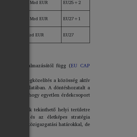
8,9 Mrd EUR
EU25+2
ki
9,8 Mrd EUR
EU27+1
ki
5 Mrd EUR
EU27
tétől és alkalmazásától függ (
EU CAP
rányítsa. A megközelítés a közösség aktív
s felülvizsgálatában. A döntéshozatalt a
s megköveteli, hogy egyetlen érdekcsoport
l homogénnek tekinthető helyi területre
kségletekkel és az életképes stratégia
ybeesniük a közigazgatási határokkal, de