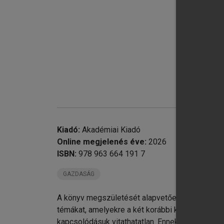
Kiadó:
Akadémiai Kiadó
Online megjelenés éve:
2026
chevron_right
ISBN:
978 963 664 191 7
chevron_right
chevron_right
Me
GAZDASÁG
Tá
A könyv megszületését alapvetően az indokolta
A 
témákat, amelyekre a két korábbi kötetben már 
kapcsolódásuk vitathatatlan. Ennek során, háro