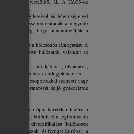
ársadalom képviselőiből áll. A HACS-ok
rmalizálódnak.
zének szükségleteivel és lehetőségeivel
őmozdítására összpontosítanak a nagyobb
atározzák meg, hogy maximalizálják a
z innovációt és a kölcsönös támogatást. A
és a nemzeti KAP hálózatok, valamint az
nd pedig azok módjában (folyamatok,
 még ha nem is lesz mindegyik sikeres.
vagy hasonló csoportokkal nemzeti vagy
spektívák megismerését és jó gyakorlatok
zását igényli.
int a közös európai keretek ellenére a
emzeti modellt különít el a legfontosabb
déki gazdaság diverzifikálása (különösen
yreállítása (Észak- és Nyugat-Európa), a