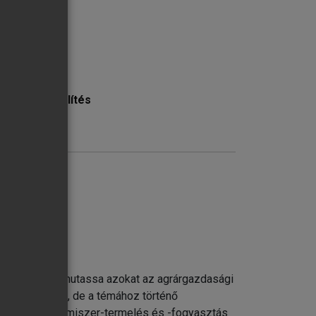
CLLD megközelítés
on
ttséggel – bemutassa azokat az agrárgazdasági
ott területen), de a témához történő
áncokat, az élelmiszer-termelés és -fogyasztás