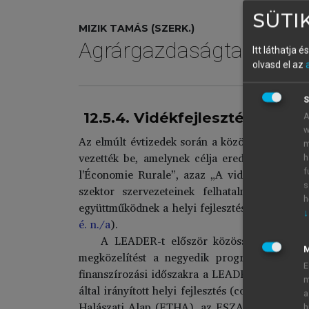
SÜTIK
MIZIK TAMÁS (SZERK.)
Agrárgazdaságtan III.
Itt láthatja 
olvasd el az
S
12.5.4. Vidékfejlesztés a gy
A
w
Az elmúlt évtizedek során a közösség által irán
m
vezették be, amelynek célja eredetileg a vi
h
l'Économie Rurale”, azaz „A vidéki gazdaságf
f
s
szektor szervezeteinek felhatalmazására ös
h
együttműködnek a helyi fejlesztési stratégiá
↓
é. n./a
).
A LEADER-t először közösségi kezdemény
megközelítést a negyedik programozási idős
E
finanszírozási időszakra a LEADER módszer alk
m
által irányított helyi fejlesztés (communit
a
Halászati Alap (ETHA), az ESZA és az ERFA k
h