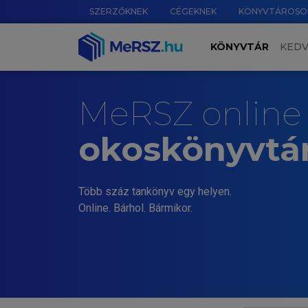
SZERZŐKNEK
CÉGEKNEK
KÖNYVTÁROSO
KÖNYVTÁR
KED
MeRSZ online
okoskönyvtá
Több száz tankönyv egy helyen.
Online. Bárhol. Bármikor.