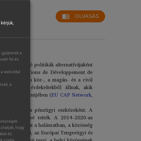
menu_book
OLVASÁS
kérjük,
t gyűjtenek a
sett fel és
efelé irányuló politikák alternatívájaként
aison Entre Actions de Développement de
g a weboldal
özösségek és a köz-, a magán- és a civil
ések, a
HACS) helyi érdekeltekből állnak, akik
sok menedzsmentjében (
EU CAP Network,
nak különleges pénzügyi eszközeként. A
szerves részévé tették. A 2014–2020-as
ékenységek
eken, valamint a halászatban, a közösség
ozhatják, hogy
(LEADER-ként), az Európai Tengerügyi és
kkel és
ozás lehetővé teszi, a helyi közösségek
ek szinte