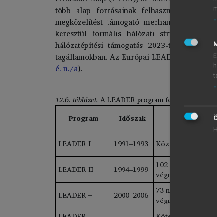
több alap forrásainak felhasználásával is
m
↓
megközelítést támogató mechanizmusok is f
keresztül formális hálózati struktúrák ny
hálózatépítési támogatás 2023-tól az EU K
M
tagállamokban. Az Európai LEADER Vidékfejl
E
é. n./a
).
h
t
↓
12.6. táblázat.
A LEADER program fejlődése (1991
Program
Időszak
Ö
H
LEADER I
1991–1993
Közösségi kezdem
102 nemzeti/region
LEADER II
1994–1999
végrehajtott közö
73 nemzeti/regioná
LEADER+
2000–2006
végrehajtott közö
LEADER
Kötelező EMVA 4. t