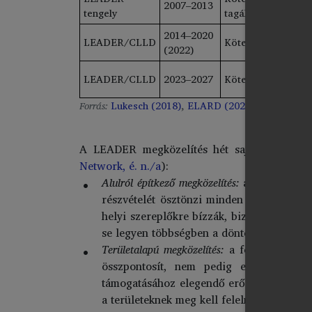
2007–2013
tengely
tagállamok esetéb
2014–2020
LEADER/CLLD
Kötelező EMVA 19.
(2022)
LEADER/CLLD
2023–2027
Kötelező EMVA in
Forrás:
Lukesch (2018)
,
ELARD (2024)
,
Bokeloh et 
A LEADER megközelítés hét sajátos alapelve
Network, é. n./a
):
Alulról építkező megközelítés:
a helyi lakoss
részvételét ösztönzi minden szakaszban –
helyi szereplőkre bízzák, biztosítva az á
se legyen többségben a döntéshozó testül
Területalapú megközelítés:
a fejlesztés egy
összpontosít, nem pedig elszigetelt pr
támogatásához elegendő erőforrással kell
a területeknek meg kell felelniük az unió