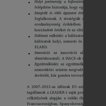
Helyi partnerség:
a fejlesztést egy HACS 
felépítése biztosítja, hogy egyik szféra 
Integrált és több ágazatot érintő stratégia:
H
foglalkoznak. A stratégiák a helyi erős
eredményesség érdekében. Nem minden 
hozzáadott értéket és az elérhető változást
Hálózati működés:
a hálózatosodás összekap
hálózatok helyi, nemzeti és európai szi
ELARD.
Innováció:
az innováció alapelv, mind 
döntéshozatal). A HACS-ok vállaljanak el
Együttműködés:
az együttműködés túlmutat
nemzetközi szinten megvalósuló közös pro
átvételét, bár gondos tervezést, téma- és 
A 2007–2013-as időszak EU-szintű tapasztal
tagállamok a LEADER-t saját prioritásaikhoz é
célkitűzések alapján: a vidéki életminőség ja
Franciaországban, Spanyolországban és Olaszo