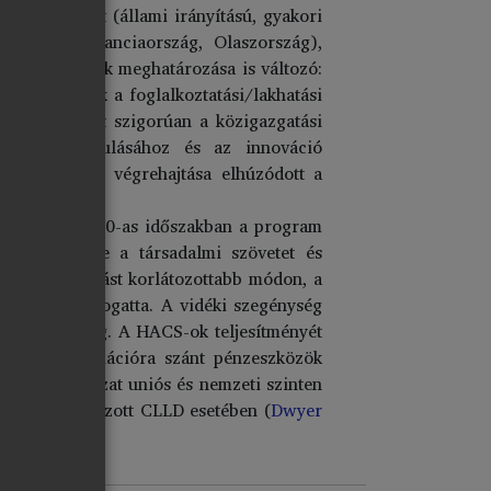
özpontosított (állami irányítású, gyakori
zött, pl. Franciaország, Olaszország),
ntett területek meghatározása is változó:
oznak, mások a foglalkoztatási/lakhatási
a területeket szigorúan a közigazgatási
ehajtás lassulásához és az innováció
tek pénzügyi végrehajtása elhúzódott a
int a 2014–2020-as időszakban a program
st, erősítette a társadalmi szövetet és
dalmi befogadást korlátozottabb módon, a
lés révén támogatta. A vidéki szegénység
lapítottak meg. A HACS-ok teljesítményét
amint az animációra szánt pénzeszközök
asolja a hálózat uniós és nemzeti szinten
ból finanszírozott CLLD esetében (
Dwyer