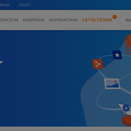
KNAK
SÚGÓ
VENCEIM
MAPPÁIM
KIVONATAIM
LETÖLTÉSEIM
r