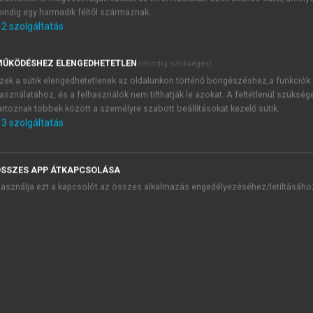
 készíthetnek és megvalósíthatnak integrált stratégiákat.
indig egy harmadik féltől származnak.
2
szolgáltatás
ejlődtek; 2023-ig a nemzeti vidéki hálózatokon és az Euró
újtottak technikai támogatást és egyéb hálózati szolgál
AP-hálózatán és a KAP stratégiai tervekhez kapcsolódó ne
ŰKÖDÉSHEZ ELENGEDHETETLEN
(mindig szükséges)
esztési Szövetség (ELARD) a LEADER-területek nemzetközi eg
zek a sütik elengedhetetlenek az oldalunkon történő böngészéshez,a funkciók
asználatához, és a felhasználók nem tilthatják le azokat. A feltétlenül szükség
artoznak többek között a személyre szabott beállításokat kezelő sütik.
3
szolgáltatás
–2023)
Típus
HACS-ok szá
SSZES APP ÁTKAPCSOLÁSA
asználja ezt a kapcsolót az összes alkalmazás engedélyezéséhez/letiltásáho
217 (a hátrányos hel
ényezés
vidéki területeken)
ális operatív programon keresztül
906 (a hátrányos hel
sségi kezdeményezés
vidéki területeken)
lis operatív programon keresztül
1153 (az összes vidé
sségi kezdeményezés
területen)
engely intézkedés (5%, illetve 2,5% az új
2402 (az összes vidé