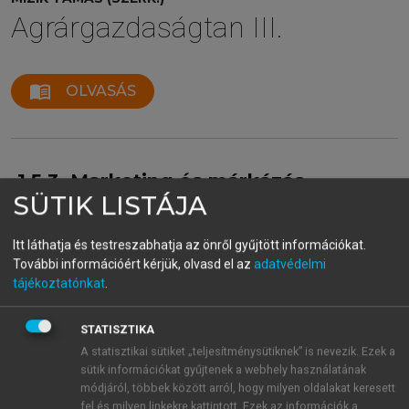
Agrárgazdaságtan III.
menu_book
OLVASÁS
1.5.3. Marketing és márkázás
SÜTIK LISTÁJA
Az élelmiszer-marketing szerepe az elmúlt
évtizedekben alapvetően átalakult, illetve jelentősége
Itt láthatja és testreszabhatja az önről gyűjtött információkat.
megnőtt. Míg korábban a termelők tájékoztatása és a
További információért kérjük, olvasd el az
adatvédelmi
termékinformációk eljuttatása volt a cél, ma a
tájékoztatónkat
.
marketing a fogyasztói igények beazonosításának és
formálásának egyik alapeleme. Szükség is van rá,
STATISZTIKA
hiszen az élelmiszerpiacok – különösen a fejlett
A statisztikai sütiket „teljesítménysütiknek” is nevezik. Ezek a
országokban történő – telítődésével a verseny az
sütik információkat gyűjtenek a webhely használatának
élelmiszergyártók, -feldolgozók és -forgalmazók
módjáról, többek között arról, hogy milyen oldalakat keresett
között megnövekedett. A modern marketing a
fel és milyen linkekre kattintott. Ezek az információk a