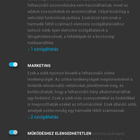
felhasználó azonosítására nem használhatóak, mivel az
fogyasztói preferenciák változásaira épít, és arra
adatok összesítettek és anonimizáltak. Céljuk kizárólag a
törekszik, hogy a termelőktől egészen a
weboldal funkcióinak javítása. Ezek közé tartoznak a
kiskereskedőkig minél gyorsabban és hatékonyabban
harmadik féltől származó elemzési szolgáltatásokhoz
tudjanak ezekhez alkalmazkodni (
Kearney, 2010
). A
tartozó sütik; ilyen elemzési szolgáltatások a
fejlett világban tapasztalható fogyasztási trendek –
látogatóelemzések, a hőtérképek és a közösségi
médiaanalitika.
mint az egészségtudatosság, a fenntarthatóság vagy a
↓
1
szolgáltatás
mentes élelmiszerek iránti igény – megjelenése arra
ösztönzi a gyártókat, hogy olyan értékeket
MARKETING
kommunikáljanak, amelyek a bizalom és lojalitás
Ezek a sütik nyomon követik a felhasználó online
alapjául szolgálnak.
tevékenységét. Az online tevékenységek megismerésével a
Jelen környezetben a fenntartható források, a
hirdetők relevánsabb reklámokat jeleníthetnek meg, és
lokális beszerzés, a méltányos kereskedelem vagy a
korlátozhatják, hogy a felhasználó hány alkalommal láthat
bio termelés egyre inkább kiemelt marketingüzenetté
egy hirdetést. Ezek a sütik más szervezetekkel és hirdetőkkel
válik (
Grunert, 2005
). A digitális marketing
is megoszthatják ezeket az információkat. Ezek állandó sütik,
amelyek szinte mindig egy harmadik féltől származnak.
eszköztára (pl. közösségi média, influenszer
↓
2
szolgáltatás
kampányok, online vélemények) lehetővé teszi a
termelők és kereskedők számára, hogy közvetlen
kapcsolatba lépjenek a fogyasztókkal. Ez
MŰKÖDÉSHEZ ELENGEDHETETLEN
(mindig szükséges)