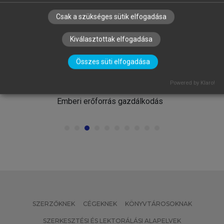
Csak a szükséges sütik elfogadása
Kiválasztottak elfogadása
Összes süti elfogadása
MATISCSÁKNÉ LIZÁK MARIANNA
Powered by Klaro!
(SZERK.)
Emberi erőforrás gazdálkodás
SZERZŐKNEK
CÉGEKNEK
KÖNYVTÁROSOKNAK
SZERKESZTÉSI ÉS LEKTORÁLÁSI ALAPELVEK