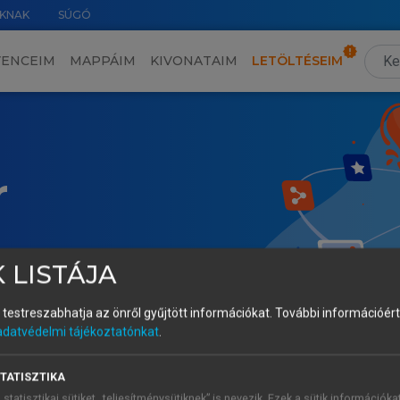
KNAK
SÚGÓ
VENCEIM
MAPPÁIM
KIVONATAIM
LETÖLTÉSEIM
r
 LISTÁJA
és testreszabhatja az önről gyűjtött információkat.
További információért 
adatvédelmi tájékoztatónkat
.
TATISZTIKA
 statisztikai sütiket „teljesítménysütiknek” is nevezik. Ezek a sütik információka