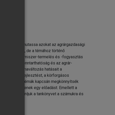
ttséggel – bemutassa azokat az agrárgazdasági
ott területen), de a témához történő
áncokat, az élelmiszer-termelés és -fogyasztás
ködése); a fenntarthatóság és az agrár-
arlást, a klímaváltozás hatásait a
ikát, a vidékfejlesztést, a körforgásos
 hogy az egyes témák kapcsán megkönnyítsék
, hogy kitöltsenek egy előadást. Emellett a
bben bízva ajánljuk a tankönyvet a számukra és