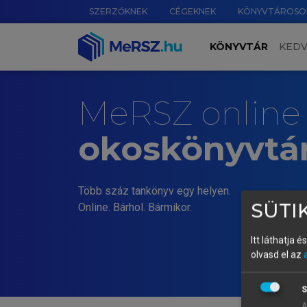
SZERZŐKNEK
CÉGEKNEK
KÖNYVTÁROSO
KÖNYVTÁR
KED
MeRSZ online
okoskönyvtá
Több száz tankönyv egy helyen.
SÜTIK
Online. Bárhol. Bármikor.
Itt láthatja 
olvasd el az
S
A