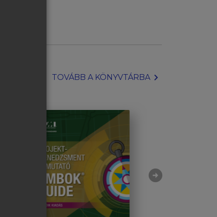
chevron_right
TOVÁBB A KÖNYVTÁRBA
arrow_circle_right