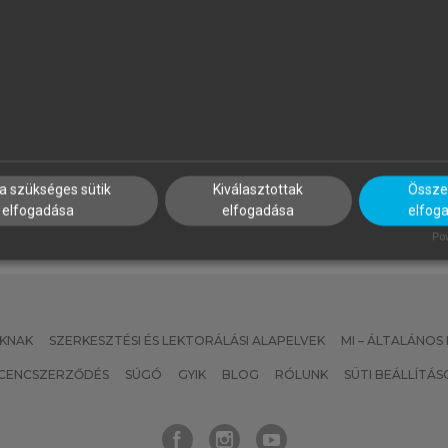
APP ILONA (SZERK.)
PROJECT MANAGEMENT
INSTITUTE
zálloda- és
Projektmenedzsment útmut
endéglátásmenedzsment
a szükséges sütik
Kiválasztottak
Összes
elfogadása
elfogadása
elfog
Pow
KNAK
SZERKESZTÉSI ÉS LEKTORÁLÁSI ALAPELVEK
MI – ÁLTALÁNOS
ICENCSZERZŐDÉS
SÚGÓ
GYIK
BLOG
RÓLUNK
SÜTI BEÁLLÍTÁS