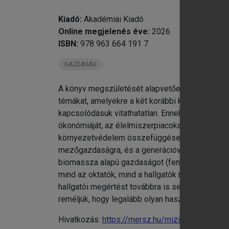
Kiadó:
Akadémiai Kiadó
Online megjelenés éve:
2026
ISBN:
978 963 664 191 7
GAZDASÁG
A könyv megszületését alapvetően az indokolta
témákat, amelyekre a két korábbi kötetben már 
kapcsolódásuk vitathatatlan. Ennek során, háro
ökonómiáját, az élelmiszerpiacokat és árakat, 
környezetvédelem összefüggéseit, az élelmezés-
mezőgazdaságra, és a generációváltást (fenntart
biomassza alapú gazdaságot (fenntartható(bb) 
mind az oktatók, mind a hallgatók munkáját. Az 
hallgatói megértést továbbra is segíti a fejez
reméljük, hogy legalább olyan hasznosnak találjá
Hivatkozás:
https://mersz.hu/mizik-agrargazdas