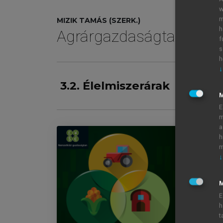
w
m
MIZIK TAMÁS (SZERK.)
h
Agrárgazdaságtan III.
f
s
h
↓
3.2. Élelmiszerárak
E
m
a
h
m
↓
AG
Im
M
Áb
E
Tá
h
Be
t