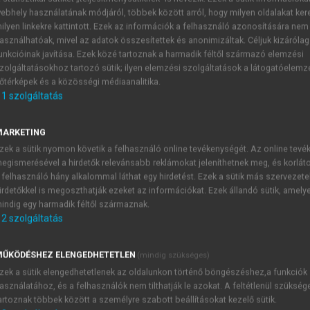
ebhely használatának módjáról, többek között arról, hogy milyen oldalakat kere
ilyen linkekre kattintott. Ezek az információk a felhasználó azonosítására nem
asználhatóak, mivel az adatok összesítettek és anonimizáltak. Céljuk kizáróla
unkcióinak javítása. Ezek közé tartoznak a harmadik féltől származó elemzési
zolgáltatásokhoz tartozó sütik; ilyen elemzési szolgáltatások a látogatóelemz
őtérképek és a közösségi médiaanalitika.
1
szolgáltatás
MARKETING
zek a sütik nyomon követik a felhasználó online tevékenységét. Az online tev
egismerésével a hirdetők relevánsabb reklámokat jeleníthetnek meg, és korlát
 felhasználó hány alkalommal láthat egy hirdetést. Ezek a sütik más szervezete
TARTALOMJEGYZÉK
irdetőkkel is megoszthatják ezeket az információkat. Ezek állandó sütik, amely
indig egy harmadik féltől származnak.
2
szolgáltatás
RÁRGAZDASÁGTAN III.
presszum
ŰKÖDÉSHEZ ELENGEDHETETLEN
(mindig szükséges)
rák jegyzéke
zek a sütik elengedhetetlenek az oldalunkon történő böngészéshez,a funkciók
blázatok jegyzéke
asználatához, és a felhasználók nem tilthatják le azokat. A feltétlenül szükség
vezetés
artoznak többek között a személyre szabott beállításokat kezelő sütik.