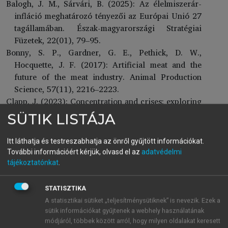
Balogh, J. M., Sárvári, B. (2025): Az élelmiszerár-
infláció meghatározó tényezői az Európai Unió 27
tagállamában. Észak-magyarországi Stratégiai
Füzetek, 22(01), 79–95.
Bonny, S. P., Gardner, G. E., Pethick, D. W.,
Hocquette, J. F. (2017): Artificial meat and the
future of the meat industry. Animal Production
Science, 57(11), 2216–2223.
Clapp, J. (2023): Concentration and crises: exploring
the deep roots of vulnerability in the global
SÜTIK LISTÁJA
industrial food system. The Journal of Peasant
Studies, 50(1), 1–25.
Itt láthatja és testreszabhatja az önről gyűjtött információkat.
Clapp, J. (2021): The problem with growing
További információért kérjük, olvasd el az
adatvédelmi
corporate concentration and power in the global
tájékoztatónkat
.
food system. Nature Food, 2(6), 404–408.
Conceição, P., Levine, S., Brixiova, Z. (2011): The
STATISZTIKA
Food Price Spikes of 2008/09 and 2010/11:
A statisztikai sütiket „teljesítménysütiknek” is nevezik. Ezek a
Country-Level Impacts and Policy Responses in
sütik információkat gyűjtenek a webhely használatának
Africa. 2011 African Economic Conference, 26–28
módjáról, többek között arról, hogy milyen oldalakat keresett