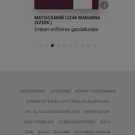
MATISCSÁKNÉ LIZÁK MARIANNA
(SZERK.)
Emberi erőforrás gazdálkodás
SZERZŐKNEK
CÉGEKNEK
KÖNYVTÁROSOKNAK
SZERKESZTÉSI ÉS LEKTORÁLÁSI ALAPELVEK
MI – ÁLTALÁNOS IRÁNYELVEK
IMPRESSZUM
ADATVÉDELEM
LICENCSZERZŐDÉS
SÚGÓ
GYIK
BLOG
RÓLUNK
SÜTI BEÁLLÍTÁSOK