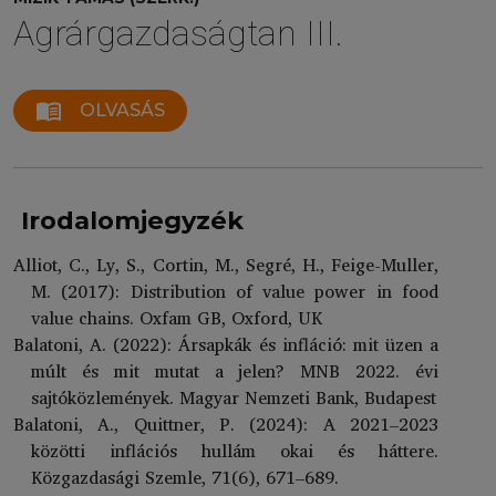
Agrárgazdaságtan III.
menu_book
OLVASÁS
Irodalomjegyzék
Alliot, C., Ly, S., Cortin, M., Segré, H., Feige-Muller,
M. (2017): Distribution of value power in food
value chains. Oxfam GB, Oxford, UK
Balatoni, A. (2022): Ársapkák és infláció: mit üzen a
múlt és mit mutat a jelen? MNB 2022. évi
sajtóközlemények. Magyar Nemzeti Bank, Budapest
Balatoni, A., Quittner, P. (2024): A 2021–2023
közötti inflációs hullám okai és háttere.
Közgazdasági Szemle, 71(6), 671–689.