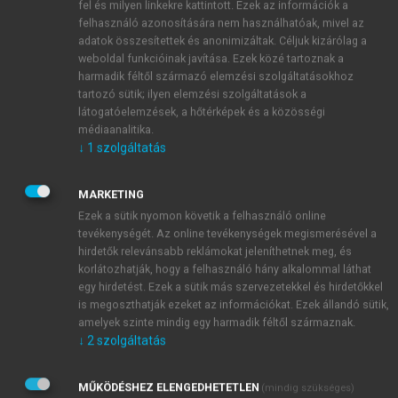
fel és milyen linkekre kattintott. Ezek az információk a
October 2011, Adis Abeba, Ethiopia
felhasználó azonosítására nem használhatóak, mivel az
Coulibaly, A. L. (2013): The Food Price Increase of
adatok összesítettek és anonimizáltak. Céljuk kizárólag a
2010–2011: Causes and Impacts. Publication No.
weboldal funkcióinak javítása. Ezek közé tartoznak a
2013-02-E. Library of Parliament, Ottawa, Canada
harmadik féltől származó elemzési szolgáltatásokhoz
DG Agri (2017): The Food Supply Chain. DG
tartozó sütik; ilyen elemzési szolgáltatások a
látogatóelemzések, a hőtérképek és a közösségi
Agriculture and Rural Development, Brussels,
médiaanalitika.
Belgium
↓
1
szolgáltatás
Dutta, S., Jain, P., Verma, P. (2023): Grocery retail
in India: Current status and future scenarios.
MARKETING
OR/MS Today, 1-8.
Ezek a sütik nyomon követik a felhasználó online
FAO (2013): Crop Prospects and Food Situation. No.
tevékenységét. Az online tevékenységek megismerésével a
4. (December). Food and Agriculture
hirdetők relevánsabb reklámokat jeleníthetnek meg, és
Organization, Rome, Italy
korlátozhatják, hogy a felhasználó hány alkalommal láthat
Gerlaki, B., Bókay, M. (2022): A kiugró
egy hirdetést. Ezek a sütik más szervezetekkel és hirdetőkkel
is megoszthatják ezeket az információkat. Ezek állandó sütik,
élelmiszerinfláció a gyengülő árfolyam és a
amelyek szinte mindig egy harmadik féltől származnak.
rendkívüli mértékű aszály eredménye.
↓
2
szolgáltatás
Gazdaságfejlesztési Minisztérium. Elérhető:
http
s://www.portfolio.hu/gazdasag/20221221/gfm-a-
MŰKÖDÉSHEZ ELENGEDHETETLEN
(mindig szükséges)
kiugro-elelmiszerinflacio-a-gyengulo-arfolyam-es-