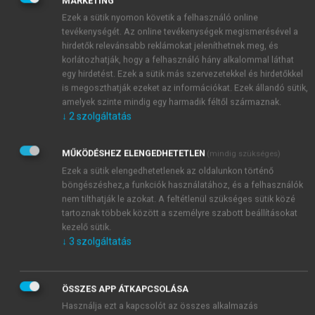
környezetét. Végül a fejezet bemutatja a nemzetközi
MARKETING
és a hazai agrár- és élelmiszer-kereskedelem
Ezek a sütik nyomon követik a felhasználó online
helyzetét és főbb kilátásait. A fejezet célja, hogy az
tevékenységét. Az online tevékenységek megismerésével a
hirdetők relevánsabb reklámokat jeleníthetnek meg, és
olvasó jobban átlássa a nemzetközi agrárélelmiszer-
korlátozhatják, hogy a felhasználó hány alkalommal láthat
kereskedelem főbb tendenciáit és képes legyen a
egy hirdetést. Ezek a sütik más szervezetekkel és hirdetőkkel
nemzetközi élelmiszer-kereskedelmi és
is megoszthatják ezeket az információkat. Ezek állandó sütik,
versenyképességi adatok megértésére és
amelyek szinte mindig egy harmadik féltől származnak.
értelmezésére.
↓
2
szolgáltatás
MŰKÖDÉSHEZ ELENGEDHETETLEN
(mindig szükséges)
Ezek a sütik elengedhetetlenek az oldalunkon történő
böngészéshez,a funkciók használatához, és a felhasználók
nem tilthatják le azokat. A feltétlenül szükséges sütik közé
tartoznak többek között a személyre szabott beállításokat
kezelő sütik.
↓
3
szolgáltatás
ÖSSZES APP ÁTKAPCSOLÁSA
Használja ezt a kapcsolót az összes alkalmazás