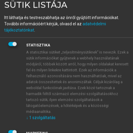
SÜTIK LISTÁJA
Agrárgazdaságtan III.
Itt láthatja és testreszabhatja az önről gyűjtött információkat.
További információért kérjük, olvasd el az
adatvédelmi
menu_book
OLVASÁS
tájékoztatónkat
.
STATISZTIKA
A statisztikai sütiket „teljesítménysütiknek” is nevezik. Ezek a
4. Élelmiszer-kereskedelem
sütik információkat gyűjtenek a webhely használatának
módjáról, többek között arról, hogy milyen oldalakat keresett
fel és milyen linkekre kattintott. Ezek az információk a
Balogh Jeremiás Máté
felhasználó azonosítására nem használhatóak, mivel az
adatok összesítettek és anonimizáltak. Céljuk kizárólag a
weboldal funkcióinak javítása. Ezek közé tartoznak a
harmadik féltől származó elemzési szolgáltatásokhoz
A fejezet célja, hogy megismertesse az olvasót az
tartozó sütik; ilyen elemzési szolgáltatások a
élelmiszer-kereskedelem működésével és főbb
látogatóelemzések, a hőtérképek és a közösségi
tendenciáival. Emellett a fejezet tárgyalja a
médiaanalitika.
nemzetközi élelmiszer-kereskedelem fejlődését,
↓
1
szolgáltatás
nemzetközi szervezeti hátterét és a szabályozási