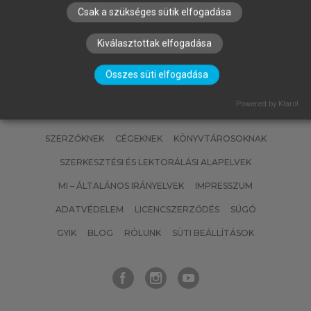
Csak a szükséges sütik elfogadása
Kiválasztottak elfogadása
Összes süti elfogadása
Powered by Klaro!
SZERZŐKNEK
CÉGEKNEK
KÖNYVTÁROSOKNAK
SZERKESZTÉSI ÉS LEKTORÁLÁSI ALAPELVEK
MI – ÁLTALÁNOS IRÁNYELVEK
IMPRESSZUM
ADATVÉDELEM
LICENCSZERZŐDÉS
SÚGÓ
GYIK
BLOG
RÓLUNK
SÜTI BEÁLLÍTÁSOK