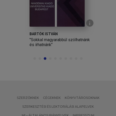
BARTÓK ISTVÁN
a
"Sokkal magyarabbúl szólhatnánk
ig
és írhatnánk"
SZERZŐKNEK
CÉGEKNEK
KÖNYVTÁROSOKNAK
SZERKESZTÉSI ÉS LEKTORÁLÁSI ALAPELVEK
MI – ÁLTALÁNOS IRÁNYELVEK
IMPRESSZUM