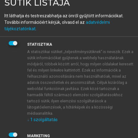
SÜTIK LISTÁJA
sectiójában (
De verbis inter orandum
) Máté
evangéliuma nyomán Krisztusra hivatkozik. A
Itt láthatja és testreszabhatja az önről gyűjtött információkat.
felületes és a mélyen átélt imádság különbsége a
További információért kérjük, olvasd el az
adatvédelmi
nyelvi megformálásban is megmutatkozik.
tájékoztatónkat
.
STATISZTIKA
A battologia a pogányok szószaporítása, akik
A statisztikai sütiket „teljesítménysütiknek” is nevezik. Ezek a
azt hiszik, hogy istenük a szavak áradata miatt
sütik információkat gyűjtenek a webhely használatának
fogja őket meghallgatni. Ennek ellentéte az
módjáról, többek között arról, hogy milyen oldalakat keresett
eulogia: a szavakat mérsékelten használó
fel és milyen linkekre kattintott. Ezek az információk a
felhasználó azonosítására nem használhatóak, mivel az
imádság, ami a szív rejtekéből fakad, az
adatok összesítettek és anonimizáltak. Céljuk kizárólag a
eltökélt lélek késztetése, és tiszta érzelmek
weboldal funkcióinak javítása. Ezek közé tartoznak a
1
irányítják.
harmadik féltől származó elemzési szolgáltatásokhoz
tartozó sütik; ilyen elemzési szolgáltatások a
látogatóelemzések, a hőtérképek és a közösségi
médiaanalitika.
A felesleges szócséplést Laskai hat bibliai és egy
↓
1
szolgáltatás
Augustinus-idézetre támaszkodva ítéli el. Retorikai
szempontból fontosabb a szívből jövő, őszinte szavak
MARKETING