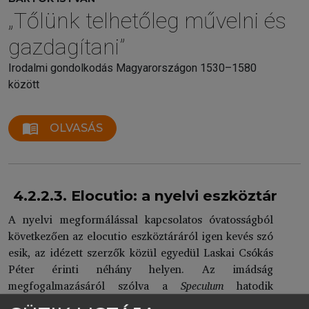
„Tőlünk telhetőleg művelni és
gazdagítani”
Irodalmi gondolkodás Magyarországon 1530–1580
között
menu_book
OLVASÁS
4.2.2.3. Elocutio: a nyelvi eszköztár
A nyelvi megformálással kapcsolatos óvatosságból
következően az elocutio eszköztáráról igen kevés szó
esik, az idézett szerzők közül egyedül Laskai Csókás
Péter érinti néhány helyen. Az imádság
megfogalmazásáról szólva a
Speculum
hatodik
caputjának (
De gestibus orantium
) negyedik