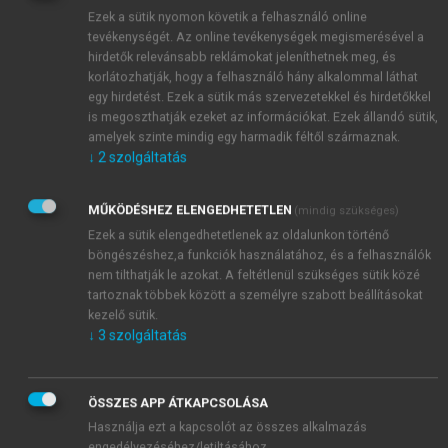
használatának létjogosultságát igazoló érvelés.
Ezek a sütik nyomon követik a felhasználó online
tevékenységét. Az online tevékenységek megismerésével a
hirdetők relevánsabb reklámokat jeleníthetnek meg, és
Ha a szavak a lélek indulataiból fakadnak és
korlátozhatják, hogy a felhasználó hány alkalommal láthat
mértékkel használjuk őket az imádságokban,
egy hirdetést. Ezek a sütik más szervezetekkel és hirdetőkkel
is megoszthatják ezeket az információkat. Ezek állandó sütik,
akkor erősen ajánljuk a keresztényeknek.
amelyek szinte mindig egy harmadik féltől származnak.
Habár minden testrészünk Isten dicsőségére
↓
2
szolgáltatás
rendeltetett, leginkább mégis a nyelvre
tartozik, hogy Isten dicsőségét zengje, hiszen
MŰKÖDÉSHEZ ELENGEDHETETLEN
(mindig szükséges)
semelyik más testrészünkkel sem vagyunk
Ezek a sütik elengedhetetlenek az oldalunkon történő
képesek artikulált hangokat kiadni. Ezért,
böngészéshez,a funkciók használatához, és a felhasználók
mivel nyelvünknek ez a legfőbb feladata, illő,
nem tilthatják le azokat. A feltétlenül szükséges sütik közé
hogy eltökélten, mind imádsággal, mind
tartoznak többek között a személyre szabott beállításokat
énekléssel hirdesse teremtő Istenének
kezelő sütik.
2
dicséretét.
↓
3
szolgáltatás
ÖSSZES APP ÁTKAPCSOLÁSA
Ezt a gondolatot Laskai számos bibliai és
Használja ezt a kapcsolót az összes alkalmazás
Augustinus-idézettel erősíti meg.
engedélyezéséhez/letiltásához.