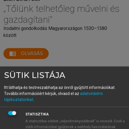
„Tőlünk telhetőleg művelni és
gazdagítani”
Irodalmi gondolkodás Magyarországon 1530–1580
között
menu_book
OLVASÁS
SÜTIK LISTÁJA
2.4.3.1.3. A debreceni piaristák
Itt láthatja és testreszabhatja az önről gyűjtött információkat.
Az első adat tehát, amelyik Sylvester nyelvtanának
További információért kérjük, olvasd el az
adatvédelmi
kifejezetten a tanításban betöltött szerepére
tájékoztatónkat
.
vonatkozik, Debrecenhez fűződik. Margócsy István
fentebb idézett tanulmányában részletesen
STATISZTIKA
feldolgozza a magyar nyelv 18. századi oktatásának
A statisztikai sütiket „teljesítménysütiknek” is nevezik. Ezek a
forrásait. A dolgozatot kiegészítő adattárban a
sütik információkat gyűjtenek a webhely használatának