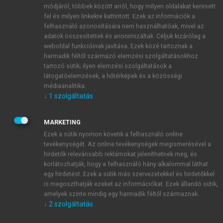
kapcsolódó dokumentumok időrendjében követik
módjáról, többek között arról, hogy milyen oldalakat keresett
egymást a hivatkozások. Ezek között olvasható:
fel és milyen linkekre kattintott. Ezek az információk a
„1776: a debreceni piaristáknál »a magyar nyelvnél
felhasználó azonosítására nem használhatóak, mivel az
adatok összesítettek és anonimizáltak. Céljuk kizárólag a
vezérkönyvül
Grammatica J. Sylvestro Pannonio autore
weboldal funkcióinak javítása. Ezek közé tartoznak a
c. könyv szolgált.«” A lábjegyzetben Margócsy
harmadik féltől származó elemzési szolgáltatásokhoz
hivatkozik forrására, a gimnázium egyik 19. század
tartozó sütik; ilyen elemzési szolgáltatások a
végi évkönyvében megjelent iskolatörténeti
látogatóelemzések, a hőtérképek és a közösségi
összefoglalásra, majd felveti a kérdést: „Ez vajon
médiaanalitika.
↓
1
szolgáltatás
valóban Sylvester János grammatikájának használatát
1
jelentené?”
A válaszra jómagam is kíváncsi volnék.
Az idézett szöveg környezetéből azonban nem derül
MARKETING
ki, honnan származik az információ. A tágabb
Ezek a sütik nyomon követik a felhasználó online
tevékenységét. Az online tevékenységek megismerésével a
összefüggéseket vizsgálva sem találtam semmi
hirdetők relevánsabb reklámokat jeleníthetnek meg, és
olyasmit, ami a hírt pontos filológiai adatokkal
korlátozhatják, hogy a felhasználó hány alkalommal láthat
megerősíthetné.
egy hirdetést. Ezek a sütik más szervezetekkel és hirdetőkkel
A debreceni piarista gimnázium 1895/96-os
is megoszthatják ezeket az információkat. Ezek állandó sütik,
évkönyvében olvasható a terjedelmes összefoglaló az
amelyek szinte mindig egy harmadik féltől származnak.
↓
2
szolgáltatás
iskola történetéről. Szó esik benne – többek között –
az intézmény 18. századi oktatási rendjéről. A