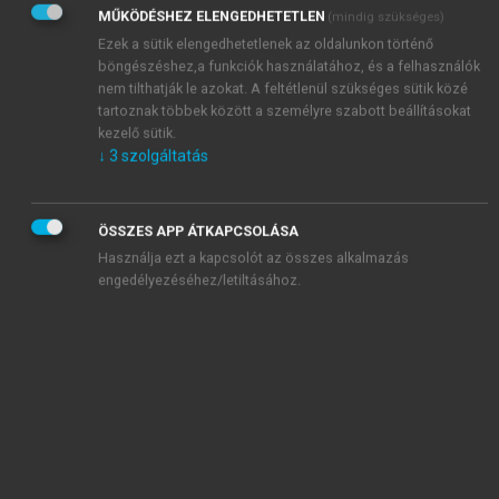
tanulmány szerzője, Cserhalmy József köszönetet
MŰKÖDÉSHEZ ELENGEDHETETLEN
(mindig szükséges)
mond „Starck Andor gymn. tanár urnak, ki »
Iskolánk
Ezek a sütik elengedhetetlenek az oldalunkon történő
szervezete
« czimü czikknek nagy részét megirni
böngészéshez,a funkciók használatához, és a felhasználók
nem tilthatják le azokat. A feltétlenül szükséges sütik közé
szives volt.” Ebben a fejezetben a VI. osztály
tartoznak többek között a személyre szabott beállításokat
tananyagáról a következőt olvashatjuk:
kezelő sütik.
↓
3
szolgáltatás
Az eddig felsorolt tárgyakon kívül a magyar-
és görögnyelv is képezte az oktatás tárgyát,
ÖSSZES APP ÁTKAPCSOLÁSA
bár nem oly részletesen és figyelmesen mint a
Használja ezt a kapcsolót az összes alkalmazás
engedélyezéséhez/letiltásához.
latin. A magyarnyelvnél vezérkönyvül:
„Grammatica J. Sylvestro Pannonio auctore”
czimü könyv szolgált, a görögnél pedig a
Compendiaria graecae grammaticae institutio,
Tyrnaviae 1766.
Margócsy feltehetően a Sylvester grammatikájával