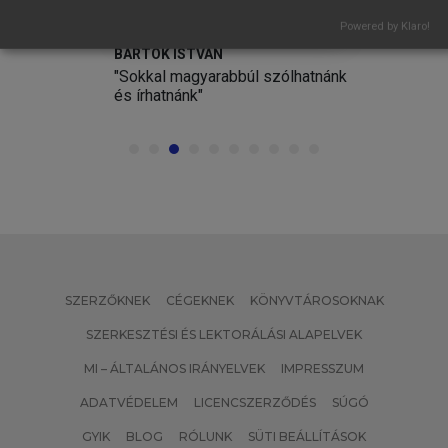
Powered by Klaro!
BARTÓK ISTVÁN
a
"Sokkal magyarabbúl szólhatnánk
ig
és írhatnánk"
SZERZŐKNEK
CÉGEKNEK
KÖNYVTÁROSOKNAK
SZERKESZTÉSI ÉS LEKTORÁLÁSI ALAPELVEK
MI – ÁLTALÁNOS IRÁNYELVEK
IMPRESSZUM
ADATVÉDELEM
LICENCSZERZŐDÉS
SÚGÓ
GYIK
BLOG
RÓLUNK
SÜTI BEÁLLÍTÁSOK