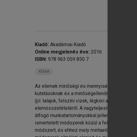
Kiadó:
Akadémiai Kiadó
Online megjelenés éve:
2016
ISBN:
978 963 059 850 7
chevron_right
13
KÉMIA
chevron_right
14
Az elemek minőségi és mennyiségi meghatározá
kutatásoknak és a minőségellenőrzésnek az ip
(pl. talajok, felszíni vizek, légköri aeroszolok
elemösszetételéről. A nagyteljesítményű műszer
átfogó munkatartományokkal jellemezhetők, aza
ismertetett módszerek közül a felhasználó ana
módszert, és ehhez mely mintaelőkészítési tec