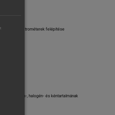
z.
 alkalmas spektrométerek felépítése
járások
rogén-, oxigén-, halogén- és kéntartalmának