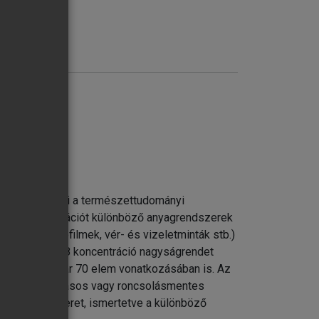
stechnikák
etlen eszközei a természettudományi
hetünk információt különböző anyagrendszerek
lmiszerek, biofilmek, vér- és vizeletminták stb.)
tárokkal és 5-8 koncentráció nagyságrendet
atározását akár 70 elem vonatkozásában is. Az
latához roncsolásos vagy roncsolásmentes
gfelelő hátteret, ismertetve a különböző