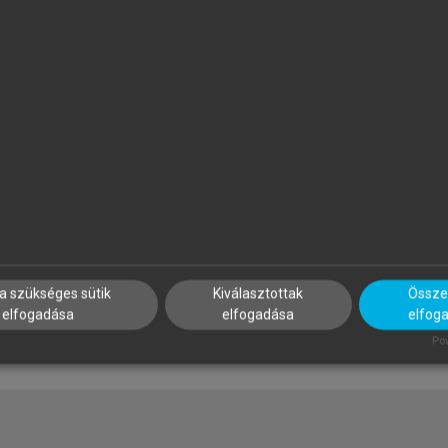
ÁRAY-SZABÓ GÁBOR (SZERK.)
VESZPRÉMI TAMÁS
émia
Általános kémia
a szükséges sütik
Kiválasztottak
Összes
elfogadása
elfogadása
elfog
Pow