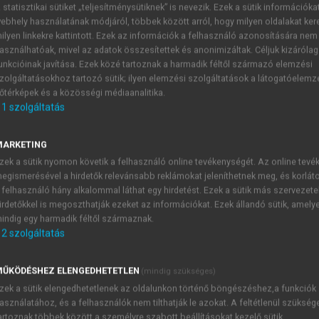
 statisztikai sütiket „teljesítménysütiknek” is nevezik. Ezek a sütik információka
ebhely használatának módjáról, többek között arról, hogy milyen oldalakat kere
ilyen linkekre kattintott. Ezek az információk a felhasználó azonosítására nem
rű módszerei
asználhatóak, mivel az adatok összesítettek és anonimizáltak. Céljuk kizáróla
unkcióinak javítása. Ezek közé tartoznak a harmadik féltől származó elemzési
zolgáltatásokhoz tartozó sütik; ilyen elemzési szolgáltatások a látogatóelemz
őtérképek és a közösségi médiaanalitika.
1
szolgáltatás
Oxigén meghatározása
MARKETING
atározása hosszú ideig csak indirekt módon történt, vag
zek a sütik nyomon követik a felhasználó online tevékenységét. Az online tev
%-ból a kapott értéket tekintették az oxigén mennyiség
egismerésével a hirdetők relevánsabb reklámokat jeleníthetnek meg, és korlát
a miért volt ennyire elhanyagolva, talán csak annyi érv szól 
 felhasználó hány alkalommal láthat egy hirdetést. Ezek a sütik más szervezete
nyeinek biztosítására.
irdetőkkel is megoszthatják ezeket az információkat. Ezek állandó sütik, amely
indig egy harmadik féltől származnak.
2
szolgáltatás
TARTALOMJEGYZÉK
ŰKÖDÉSHEZ ELENGEDHETETLEN
(mindig szükséges)
zek a sütik elengedhetetlenek az oldalunkon történő böngészéshez,a funkciók
asználatához, és a felhasználók nem tilthatják le azokat. A feltétlenül szükség
Z ELEMANALITIKA KORSZERŰ MÓDSZEREI
artoznak többek között a személyre szabott beállításokat kezelő sütik.