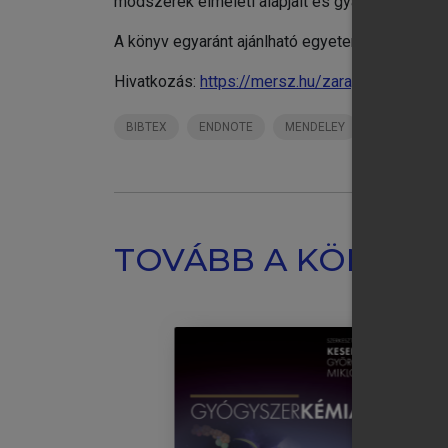
módszerek elméleti alapjait és gyakorlati péld
A könyv egyaránt ajánlható egyetemi hallgatók
Hivatkozás:
https://mersz.hu/zaray-az-elemana
BIBTEX
ENDNOTE
MENDELEY
ZOTERO
TOVÁBB A KÖNYVT