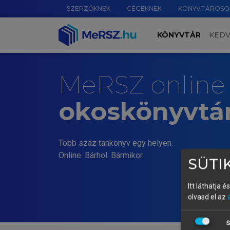
SZERZŐKNEK
CÉGEKNEK
KÖNYVTÁROSO
KÖNYVTÁR
KED
MeRSZ online
okoskönyvtá
Több száz tankönyv egy helyen.
Online. Bárhol. Bármikor.
SÜTIK
Itt láthatja 
olvasd el az
S