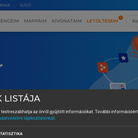
KNAK
SÚGÓ
VENCEIM
MAPPÁIM
KIVONATAIM
LETÖLTÉSEIM
r
 LISTÁJA
és testreszabhatja az önről gyűjtött információkat.
További információért 
adatvédelmi tájékoztatónkat
.
TATISZTIKA