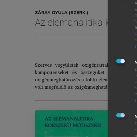
A
w
ZÁRAY GYULA (SZERK.)
m
Az elemanalitika korsze
h
f
s
h
↓
Szerves vegyületek oxigéntartalmának megh
E
komponenseket és összegüket levonva 100
m
oxigénmeghatározás a többi elemhez viszonyítv
a
volt megfelelő az oxigénmeghatározás körülmé
h
m
↓
M
E
h
A
t