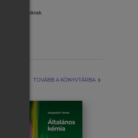
ozó szakembereknek.
chevron_right
TOVÁBB A KÖNYVTÁRBA