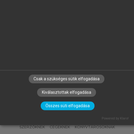
ROGER PENROSE
A császár új elméje
Csak a szükséges sütik elfogadása
Kiválasztottak elfogadása
Összes süti elfogadása
Powered by Klaro!
SZERZŐKNEK
CÉGEKNEK
KÖNYVTÁROSOKNAK