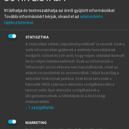
menu_book
OLVASÁS
Fizika
Itt láthatja és testreszabhatja az önről gyűjtött információkat.
További információért kérjük, olvasd el az
adatvédelmi
tájékoztatónkat
.
Kémiai kötések
STATISZTIKA
A statisztikai sütiket „teljesítménysütiknek” is nevezik. Ezek a
A természetben igen ritkán találhatók magányos
sütik információkat gyűjtenek a webhely használatának
atomok. Az atomok általában egymással
módjáról, többek között arról, hogy milyen oldalakat keresett
összekapcsolódva molekulákat, kristályokat
fel és milyen linkekre kattintott. Ezek az információk a
felhasználó azonosítására nem használhatóak, mivel az
képeznek. Az atomok összekapcsolódása, az ún.
adatok összesítettek és anonimizáltak. Céljuk kizárólag a
kémiai kötés
kialakulása rendszerint
weboldal funkcióinak javítása. Ezek közé tartoznak a
energiafelszabadulással járó „spontán” folyamat,
harmadik féltől származó elemzési szolgáltatásokhoz
amelynek révén az anyag az atomos állapotnál
tartozó sütik; ilyen elemzési szolgáltatások a
alacsonyabb energiájú állapotba kerül. A kémiai
látogatóelemzések, a hőtérképek és a közösségi
médiaanalitika.
kötés három alaptípusa: a
kovalens
, a
fémes
és az
ionos
↓
1
szolgáltatás
kötés.
MARKETING