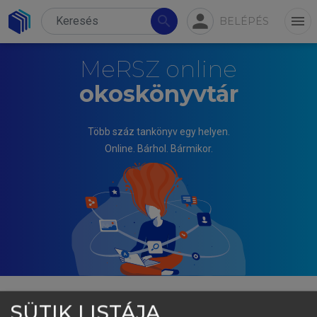
person
search
menu
BELÉPÉS
MeRSZ online
okoskönyvtár
Több száz tankönyv egy helyen.
Online. Bárhol. Bármikor.
SÜTIK LISTÁJA
HOLICS LÁSZLÓ (SZERK.)