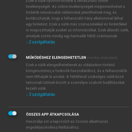
Ezek a sütik nyomon követik a felhasználó online
tevékenységét. Az online tevékenységek megismerésével a
hirdetők relevánsabb reklámokat jeleníthetnek meg, és
korlátozhatják, hogy a felhasználó hány alkalommal láthat
egy hirdetést. Ezek a sütik más szervezetekkel és hirdetőkkel
is megoszthatják ezeket az információkat. Ezek állandó sütik,
amelyek szinte mindig egy harmadik féltől származnak.
↓
2
szolgáltatás
MŰKÖDÉSHEZ ELENGEDHETETLEN
(mindig szükséges)
Ezek a sütik elengedhetetlenek az oldalunkon történő
böngészéshez,a funkciók használatához, és a felhasználók
nem tilthatják le azokat. A feltétlenül szükséges sütik közé
tartoznak többek között a személyre szabott beállításokat
kezelő sütik.
↓
3
szolgáltatás
ÖSSZES APP ÁTKAPCSOLÁSA
Használja ezt a kapcsolót az összes alkalmazás
engedélyezéséhez/letiltásához.