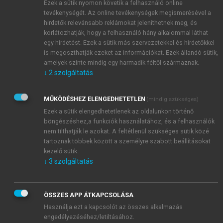
Ezek a sütik nyomon követik a felhasználó online
tevékenységét. Az online tevékenységek megismerésével a
hirdetők relevánsabb reklámokat jeleníthetnek meg, és
korlátozhatják, hogy a felhasználó hány alkalommal láthat
egy hirdetést. Ezek a sütik más szervezetekkel és hirdetőkkel
is megoszthatják ezeket az információkat. Ezek állandó sütik,
amelyek szinte mindig egy harmadik féltől származnak.
↓
2
szolgáltatás
MŰKÖDÉSHEZ ELENGEDHETETLEN
(mindig szükséges)
Ezek a sütik elengedhetetlenek az oldalunkon történő
böngészéshez,a funkciók használatához, és a felhasználók
nem tilthatják le azokat. A feltétlenül szükséges sütik közé
tartoznak többek között a személyre szabott beállításokat
kezelő sütik.
↓
3
szolgáltatás
ÖSSZES APP ÁTKAPCSOLÁSA
Használja ezt a kapcsolót az összes alkalmazás
engedélyezéséhez/letiltásához.