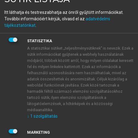
menu_book
OLVASÁS
Fizika
Itt láthatja és testreszabhatja az önről gyűjtött információkat.
További információért kérjük, olvasd el az
adatvédelmi
tájékoztatónkat
.
A klasszikus és
STATISZTIKA
kvantummechanikai
A statisztikai sütiket „teljesítménysütiknek” is nevezik. Ezek a
sütik információkat gyűjtenek a webhely használatának
állapotszám közötti kapcsolat
módjáról, többek között arról, hogy milyen oldalakat keresett
fel és milyen linkekre kattintott. Ezek az információk a
A klasszikus fizikai és kvantummechanikai
felhasználó azonosítására nem használhatóak, mivel az
számítások eredményét általában úgy hangoljuk
adatok összesítettek és anonimizáltak. Céljuk kizárólag a
össze, hogy a kvantummechanikai eredmények
weboldal funkcióinak javítása. Ezek közé tartoznak a
harmadik féltől származó elemzési szolgáltatásokhoz
határesetben visszaadják a klasszikus fizika
tartozó sütik; ilyen elemzési szolgáltatások a
eredményeit. Ennek az elvnek az alkalmazásával
látogatóelemzések, a hőtérképek és a közösségi
létesíthetünk kapcsolatot a mikroállapotok
médiaanalitika.
megszámlálásakor nyert eredmények között is.
↓
1
szolgáltatás
MARKETING