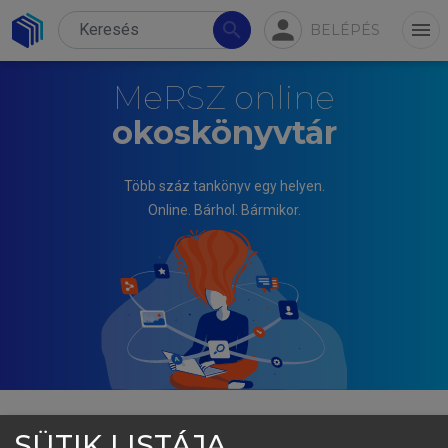
person
search
menu
BELÉPÉS
MeRSZ online
okoskönyvtár
Több száz tankönyv egy helyen.
Online. Bárhol. Bármikor.
SÜTIK LISTÁJA
HOLICS LÁSZLÓ (SZERK.)