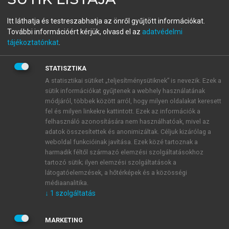
menu_book
OLVASÁS
Fizika
Itt láthatja és testreszabhatja az önről gyűjtött információkat.
További információért kérjük, olvasd el az
adatvédelmi
tájékoztatónkat
.
Kísérleti tapasztalatok
STATISZTIKA
A statisztikai sütiket „teljesítménysütiknek” is nevezik. Ezek a
Az elektromos tulajdonságok közül gyakorlati
sütik információkat gyűjtenek a webhely használatának
szempontból a legjelentősebb a
vezetőképesség.
Ha
módjáról, többek között arról, hogy milyen oldalakat keresett
egy kristályos anyag két pontja között elektromos
fel és milyen linkekre kattintott. Ezek az információk a
feszültséget (
U
) létesítünk, a kristályban
felhasználó azonosítására nem használhatóak, mivel az
adatok összesítettek és anonimizáltak. Céljuk kizárólag a
töltésáramlás (
I
) indul meg. Az adott
weboldal funkcióinak javítása. Ezek közé tartoznak a
potenciálkülönbség hatására kialakuló áramerősséget
harmadik féltől származó elemzési szolgáltatásokhoz
a kristály ellenállása, ezen belül az anyagi minőségre
tartozó sütik; ilyen elemzési szolgáltatások a
jellemző fajlagos ellenállása szabja meg. A fajlagos
látogatóelemzések, a hőtérképek és a közösségi
ellenállás nagysága szerint a kristályokat három nagy
médiaanalitika.
↓
1
szolgáltatás
csoportba soroljuk:
MARKETING