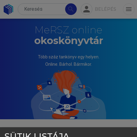
person
search
menu
BELÉPÉS
MeRSZ online
okoskönyvtár
Több száz tankönyv egy helyen.
Online. Bárhol. Bármikor.
SÜTIK LISTÁJA
HOLICS LÁSZLÓ (SZERK.)