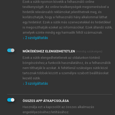
Ezek a sütik nyomon követik a felhasználó online
tevékenységét. Az online tevékenységek megismerésével a
hirdetők relevánsabb reklámokat jeleníthetnek meg, és
korlátozhatják, hogy a felhasználó hány alkalommal láthat
egy hirdetést. Ezek a sütik más szervezetekkel és hirdetőkkel
is megoszthatják ezeket az információkat. Ezek állandó sütik,
amelyek szinte mindig egy harmadik féltől származnak.
↓
2
szolgáltatás
MŰKÖDÉSHEZ ELENGEDHETETLEN
(mindig szükséges)
Ezek a sütik elengedhetetlenek az oldalunkon történő
böngészéshez,a funkciók használatához, és a felhasználók
nem tilthatják le azokat. A feltétlenül szükséges sütik közé
tartoznak többek között a személyre szabott beállításokat
kezelő sütik.
↓
3
szolgáltatás
ÖSSZES APP ÁTKAPCSOLÁSA
Használja ezt a kapcsolót az összes alkalmazás
engedélyezéséhez/letiltásához.