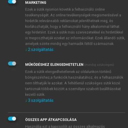
MARKETING
töltött meg. A golyókat nem rendezte el, csak
Ezek a sütik nyomon követik a felhasználó online
egyszerűen egymásra dobálta, végül a hálót szorosra
tevékenységét. Az online tevékenységek megismerésével a
húzta. Azt tapasztalta, hogy az így egymásra dobált
hirdetők relevánsabb reklámokat jeleníthetnek meg, és
golyósokaság térfogata mindössze 15–20%-kal
korlátozhatják, hogy a felhasználó hány alkalommal láthat
nagyobb annál a térfogatnál, amelyet ugyanennyi
egy hirdetést. Ezek a sütik más szervezetekkel és hirdetőkkel
golyó a szoros, kristályos rendbe rakva töltene ki. Ez
is megoszthatják ezeket az információkat. Ezek állandó sütik,
amelyek szinte mindig egy harmadik féltől származnak.
a térfogatváltozás jól egyezik a fémek olvadásakor
↓
2
szolgáltatás
mérhető térfogat-növekedéssel.
MŰKÖDÉSHEZ ELENGEDHETETLEN
(mindig szükséges)
Ezek a sütik elengedhetetlenek az oldalunkon történő
böngészéshez,a funkciók használatához, és a felhasználók
nem tilthatják le azokat. A feltétlenül szükséges sütik közé
tartoznak többek között a személyre szabott beállításokat
kezelő sütik.
↓
3
szolgáltatás
ÖSSZES APP ÁTKAPCSOLÁSA
Használja ezt a kapcsolót az összes alkalmazás