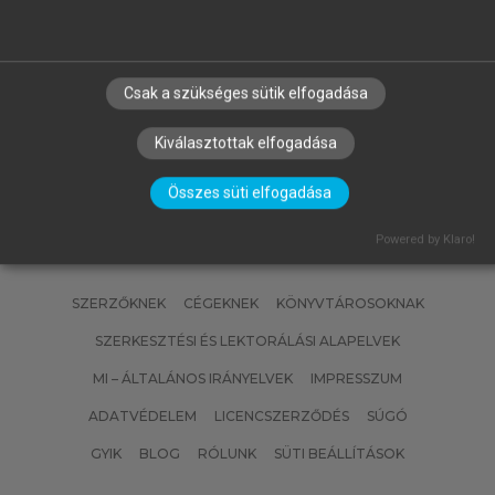
ROGER PENROSE
A császár új elméje
Csak a szükséges sütik elfogadása
Kiválasztottak elfogadása
Összes süti elfogadása
Powered by Klaro!
SZERZŐKNEK
CÉGEKNEK
KÖNYVTÁROSOKNAK
SZERKESZTÉSI ÉS LEKTORÁLÁSI ALAPELVEK
MI – ÁLTALÁNOS IRÁNYELVEK
IMPRESSZUM
ADATVÉDELEM
LICENCSZERZŐDÉS
SÚGÓ
GYIK
BLOG
RÓLUNK
SÜTI BEÁLLÍTÁSOK