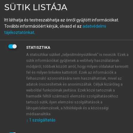
menu_book
OLVASÁS
SÜTIK LISTÁJA
Fizika
Itt láthatja és testreszabhatja az önről gyűjtött információkat.
További információért kérjük, olvasd el az
adatvédelmi
tájékoztatónkat
.
Az egyszerű folyadékok Bernal-
féle golyómodellje
STATISZTIKA
A statisztikai sütiket „teljesítménysütiknek” is nevezik. Ezek a
Az olvadásponthoz közeli hőmérsékleten a
sütik információkat gyűjtenek a webhely használatának
fémolvadékok sűrűsége, összenyomhatósága a
módjáról, többek között arról, hogy milyen oldalakat keresett
kristályállapotú fémekével közel azonos. A tiszta
fel és milyen linkekre kattintott. Ezek az információk a
felhasználó azonosítására nem használhatóak, mivel az
fémek szerkezeti szempontból a legegyszerűbb
adatok összesítettek és anonimizáltak. Céljuk kizárólag a
anyagok közé tartoznak. Azonos atomokból épülnek
weboldal funkcióinak javítása. Ezek közé tartoznak a
fel, kristályszerkezetük legtöbb esetben maximális
harmadik féltől származó elemzési szolgáltatásokhoz
sűrűséggel egymásra helyezett golyókkal
tartozó sütik; ilyen elemzési szolgáltatások a
modellezhető. E tényből indulva
Bernal
a 20. század
látogatóelemzések, a hőtérképek és a közösségi
médiaanalitika.
harmincas éveiben a fémolvadékok szerkezetét is
↓
1
szolgáltatás
golyósokasággal modellezte. Bernal egy rugalmas
hálót sok (kb. 400) egyforma acél csapágygolyóval