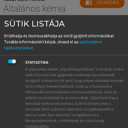
menu_book
OLVASÁS
Általános kémia
SÜTIK LISTÁJA
Ellenőrző kérdések
Itt láthatja és testreszabhatja az önről gyűjtött információkat.
További információért kérjük, olvasd el az
adatvédelmi
Mit nevezünk fizikai és mit kémiai változásnak?
tájékoztatónkat
.
Mit jelent egy reakcióegyenlet „rendezése”?
Soroljon fel gázfejlődéssel járó reakciókat!
STATISZTIKA
Milyen színváltozással járó reakciókat ismer?
A statisztikai sütiket „teljesítménysütiknek” is nevezik. Ezek a
Milyen csapadékképződéssel járó reakciókat
sütik információkat gyűjtenek a webhely használatának
módjáról, többek között arról, hogy milyen oldalakat keresett
ismer?
fel és milyen linkekre kattintott. Ezek az információk a
Miben különleges az ammónia és a sósavgáz
felhasználó azonosítására nem használhatóak, mivel az
reakciója?
adatok összesítettek és anonimizáltak. Céljuk kizárólag a
Mely reakciókat nevezzük addíciónak?
weboldal funkcióinak javítása. Ezek közé tartoznak a
Mit jelent a polimerizáció?
harmadik féltől származó elemzési szolgáltatásokhoz
tartozó sütik; ilyen elemzési szolgáltatások a
Milyen reakciót nevezünk eliminációnak?
látogatóelemzések, a hőtérképek és a közösségi
Adjon példát izomerizációs reakcióra!
médiaanalitika.