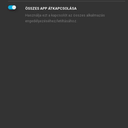
Mit jelent a titrálás?
ÖSSZES APP ÁTKAPCSOLÁSA
Mit jelent a „visszatitrálás?
Használja ezt a kapcsolót az összes alkalmazás
engedélyezéséhez/letiltásához.