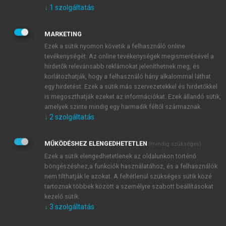
Milyen elvek alapján működik a kationok
↓
1
szolgáltatás
Fresenius szerinti szétválasztása osztályokra?
Mik a Fresenius szerinti szétválasztás
MARKETING
osztályreagensei?
Ezek a sütik nyomon követik a felhasználó online
Mit értünk oxidáción?
tevékenységét. Az online tevékenységek megismerésével a
Miért „redoxi” egy reakció?
hirdetők relevánsabb reklámokat jeleníthetnek meg, és
Hogyan definiálja az oxidációfokot? Létezik-e
korlátozhatják, hogy a felhasználó hány alkalommal láthat
olyan elem, melynek csak egyféle oxidációfoka
egy hirdetést. Ezek a sütik más szervezetekkel és hirdetőkkel
is megoszthatják ezeket az információkat. Ezek állandó sütik,
lehetséges?
amelyek szinte mindig egy harmadik féltől származnak.
Van-e kapcsolat az oxidációfok és az
↓
2
szolgáltatás
elektronegativitás között?
Létezik-e olyan anyag, mely csak oxidálhat, vagy
MŰKÖDÉSHEZ ELENGEDHETETLEN
(mindig szükséges)
csak redukálhat?
Ezek a sütik elengedhetetlenek az oldalunkon történő
Mi a népszerű neve a hidrogéntetroxo-
böngészéshez,a funkciók használatához, és a felhasználók
szulfát(VI)-nak?
nem tilthatják le azokat. A feltétlenül szükséges sütik közé
Milyen elvek alapján rendezzük a redoxi
tartoznak többek között a személyre szabott beállításokat
reakciók egyenleteit?
kezelő sütik.
↓
3
szolgáltatás
Milyen jelentéseik vannak a
reakcióegyenleteknek?