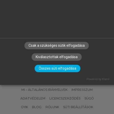
.)
MÁK ERZSÉBET, BODOR ZSANETT,
HERMÁNNÉ JUHÁSZ RÉKA, MOLNÁR
SZILVIA, VÉKONY BLANKA
Ételkészítési technológia és
kolloidika
Csak a szükséges sütik elfogadása
Kiválasztottak elfogadása
Összes süti elfogadása
SZERZŐKNEK
CÉGEKNEK
KÖNYVTÁROSOKNAK
Powered by Klaro!
SZERKESZTÉSI ÉS LEKTORÁLÁSI ALAPELVEK
MI – ÁLTALÁNOS IRÁNYELVEK
IMPRESSZUM
ADATVÉDELEM
LICENCSZERZŐDÉS
SÚGÓ
GYIK
BLOG
RÓLUNK
SÜTI BEÁLLÍTÁSOK