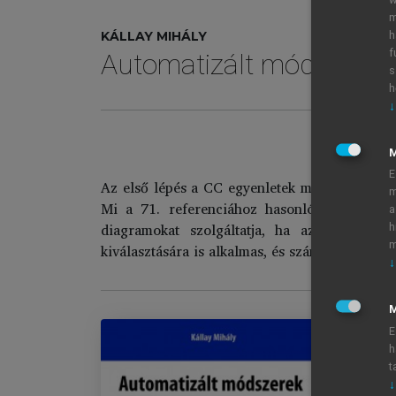
m
KÁLLAY MIHÁLY
h
f
Automatizált módszere
s
h
↓
E
Az első lépés a CC egyenletek megoldásához v
m
Mi a 71. referenciához hasonló algoritmust
a
diagramokat szolgáltatja, ha azok azonos
h
m
kiválasztására is alkalmas, és számítástechnik
↓
M
E
h
t
Au
↓