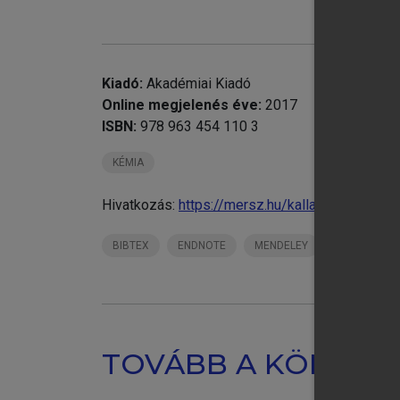
chevron_right
Re
Kiadó:
Akadémiai Kiadó
Online megjelenés éve:
2017
ISBN:
978 963 454 110 3
KÉMIA
Hivatkozás:
https://mersz.hu/kallay-automati
BIBTEX
ENDNOTE
MENDELEY
ZOTERO
TOVÁBB A KÖNYVT