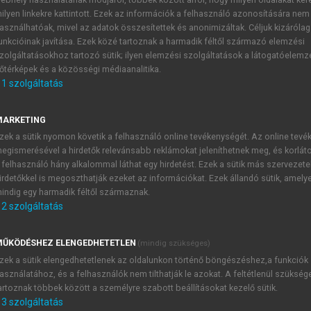
ilyen linkekre kattintott. Ezek az információk a felhasználó azonosítására nem
asználhatóak, mivel az adatok összesítettek és anonimizáltak. Céljuk kizáróla
unkcióinak javítása. Ezek közé tartoznak a harmadik féltől származó elemzési
k a kvantumkémiában
zolgáltatásokhoz tartozó sütik; ilyen elemzési szolgáltatások a látogatóelemz
őtérképek és a közösségi médiaanalitika.
1
szolgáltatás
A diagramok előállítása
MARKETING
zek a sütik nyomon követik a felhasználó online tevékenységét. Az online tev
ezető úton a diagramok generálása. A CC diagramok előállítá
egismerésével a hirdetők relevánsabb reklámokat jeleníthetnek meg, és korlát
 adunk itt közre, amely azonban még akkor is a topológiai
 felhasználó hány alkalommal láthat egy hirdetést. Ezek a sütik más szervezete
operátorokat tartalmaznak. Emellett nemcsak diagramok e
irdetőkkel is megoszthatják ezeket az információkat. Ezek állandó sütik, amely
indig egy harmadik féltől származnak.
ai megvalósítása is egyszerű.
2
szolgáltatás
ŰKÖDÉSHEZ ELENGEDHETETLEN
(mindig szükséges)
TARTALOMJEGYZÉK
zek a sütik elengedhetetlenek az oldalunkon történő böngészéshez,a funkciók
asználatához, és a felhasználók nem tilthatják le azokat. A feltétlenül szükség
artoznak többek között a személyre szabott beállításokat kezelő sütik.
tomatizált módszerek a kvantumkémiában MTA doktori értekez
3
szolgáltatás