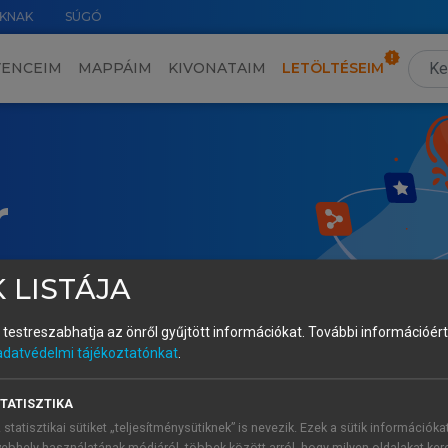
KNAK
SÚGÓ
VENCEIM
MAPPÁIM
KIVONATAIM
LETÖLTÉSEIM
r
 LISTÁJA
és testreszabhatja az önről gyűjtött információkat.
További információért 
adatvédelmi tájékoztatónkat
.
TATISZTIKA
 statisztikai sütiket „teljesítménysütiknek” is nevezik. Ezek a sütik információka
ebhely használatának módjáról, többek között arról, hogy milyen oldalakat kere