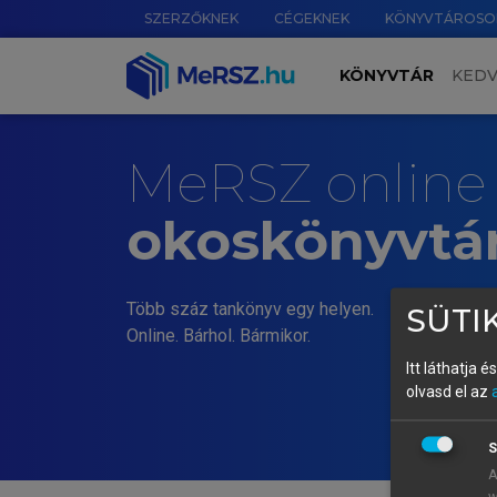
SZERZŐKNEK
CÉGEKNEK
KÖNYVTÁROSO
KÖNYVTÁR
KED
MeRSZ online
okoskönyvtá
Több száz tankönyv egy helyen.
SÜTIK
Online. Bárhol. Bármikor.
Itt láthatja 
olvasd el az
S
A
w