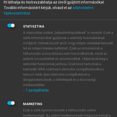
menu_book
OLVASÁS
Itt láthatja és testreszabhatja az önről gyűjtött információkat.
Jelfeldolgozás
További információért kérjük, olvasd el az
adatvédelmi
tájékoztatónkat
.
STATISZTIKA
A gyors Fourier-transzformáció
A statisztikai sütiket „teljesítménysütiknek” is nevezik. Ezek a
sütik információkat gyűjtenek a webhely használatának
(FFT)
módjáról, többek között arról, hogy milyen oldalakat keresett
fel és milyen linkekre kattintott. Ezek az információk a
Számoljuk külön a páros és a páratlan indexű
felhasználó azonosítására nem használhatóak, mivel az
tagokat. Az
x
,
x
,
x
… páros indexű megfigyelések
adatok összesítettek és anonimizáltak. Céljuk kizárólag a
0
2
4
(2)
transzformáltja (jele
F
)
weboldal funkcióinak javítása. Ezek közé tartoznak a
j
harmadik féltől származó elemzési szolgáltatásokhoz
tartozó sütik; ilyen elemzési szolgáltatások a
látogatóelemzések, a hőtérképek és a közösségi
médiaanalitika.
↓
1
szolgáltatás
MARKETING
Ezek a sütik nyomon követik a felhasználó online
tevékenységét. Az online tevékenységek megismerésével a