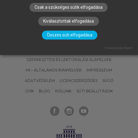
Csak a szükséges sütik elfogadása
Kiválasztottak elfogadása
Összes süti elfogadása
Powered by Klaro!
SZERZŐKNEK
CÉGEKNEK
KÖNYVTÁROSOKNAK
SZERKESZTÉSI ÉS LEKTORÁLÁSI ALAPELVEK
MI – ÁLTALÁNOS IRÁNYELVEK
IMPRESSZUM
ADATVÉDELEM
LICENCSZERZŐDÉS
SÚGÓ
GYIK
BLOG
RÓLUNK
SÜTI BEÁLLÍTÁSOK