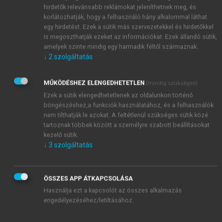
hirdetők relevánsabb reklámokat jeleníthetnek meg, és
korlátozhatják, hogy a felhasználó hány alkalommal láthat
egy hirdetést. Ezek a sütik más szervezetekkel és hirdetőkkel
is megoszthatják ezeket az információkat. Ezek állandó sütik,
amelyek szinte mindig egy harmadik féltől származnak.
↓
2
szolgáltatás
MŰKÖDÉSHEZ ELENGEDHETETLEN
(mindig szükséges)
Ezek a sütik elengedhetetlenek az oldalunkon történő
böngészéshez,a funkciók használatához, és a felhasználók
nem tilthatják le azokat. A feltétlenül szükséges sütik közé
tartoznak többek között a személyre szabott beállításokat
kezelő sütik.
↓
3
szolgáltatás
TARTALOMJEGYZÉK
ÖSSZES APP ÁTKAPCSOLÁSA
JELFELDOLGOZÁS
Használja ezt a kapcsolót az összes alkalmazás
engedélyezéséhez/letiltásához.
Impresszum
Előhang