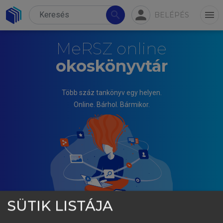
person
search
menu
BELÉPÉS
MeRSZ online
okoskönyvtár
Több száz tankönyv egy helyen.
Online. Bárhol. Bármikor.
SÜTIK LISTÁJA
HALÁSZ GÁBOR