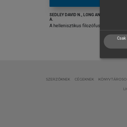
D N., LONG ANTHONY
SEDLEY DAVID N., LONG ANTHONY
G
A.
I
ikus filozófusok
A hellenisztikus filozófusok
Csak 
SZERZŐKNEK
CÉGEKNEK
KÖNYVTÁROSO
L