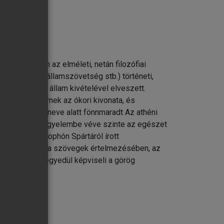
írja le. Nem az elméleti, netán filozófiai
alia, a boiót államszövetség stb.) történeti,
nban Az athéni állam kivételével elveszett.
ül negyvennégynek az ókori kivonata, és
 Aristotelés neve alatt fönnmaradt Az athéni
 eredményeit figyelembe véve szinte az egészet
olvasmány. Xenophón Spártáról írott
ékozódásban és a szövegek értelmezésében, az
 kívül szinte egyedül képviseli a görög