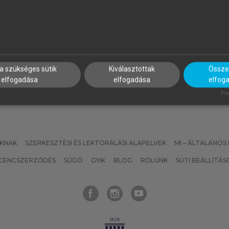
ERÉBY GYÖRGY
BUZSÁKI GYÖRGY
sten és birodalom
Agyunk belső nyelve
a szükséges sütik
Kiválasztottak
Összes
elfogadása
elfogadása
elfog
Pow
KNAK
SZERKESZTÉSI ÉS LEKTORÁLÁSI ALAPELVEK
MI – ÁLTALÁNOS
ICENCSZERZŐDÉS
SÚGÓ
GYIK
BLOG
RÓLUNK
SÜTI BEÁLLÍTÁS