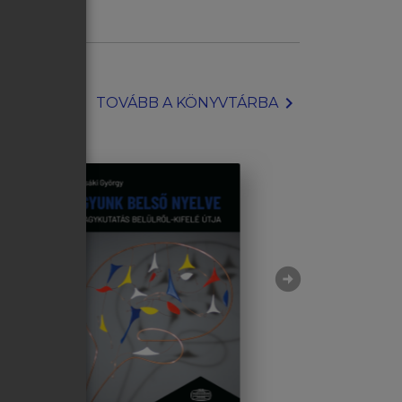
chevron_right
TOVÁBB A KÖNYVTÁRBA
arrow_circle_right