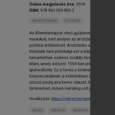
Online megjelenés éve:
2016
ISBN:
978 963 059 800 2
ÓKORTUDOMÁNY
FILOZÓFIA
Az Államéletrajzok című gyűjtemény tartalmazza
munkákat, mint amilyen az aristotelési Politika 
politikai értékelését. Aristotelés ugyan tanítvá
Kötetünk nem pótolhatja ezt a hiányt, de bepill
hatvanhétnek számos további töredéke most vál
állam, amely először 1954-ben jelent meg magy
újrafordította. Ez a forrás a történelmet tanuló
könyvecskéjének is kötetünkben olvasható az e
utószó pedig arra keres választ, hogy az athéni
történelmet, milyen mértékig volt jellemző a gör
Hivatkozás:
https://mersz.hu/nemeth-allameletr
BIBTEX
ENDNOTE
MENDELEY
ZOTERO