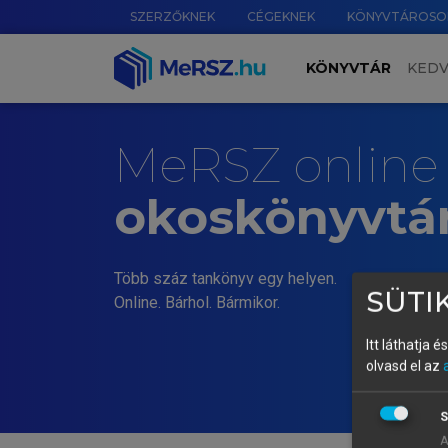
SZERZŐKNEK
CÉGEKNEK
KÖNYVTÁROSO
KÖNYVTÁR
KED
MeRSZ online
okoskönyvtá
Több száz tankönyv egy helyen.
SÜTIK
Online. Bárhol. Bármikor.
Itt láthatja 
olvasd el az
S
A