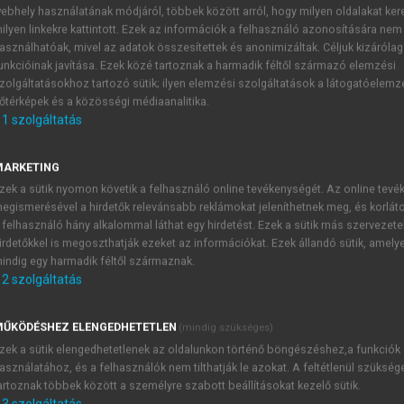
ebhely használatának módjáról, többek között arról, hogy milyen oldalakat kere
ilyen linkekre kattintott. Ezek az információk a felhasználó azonosítására nem
asználhatóak, mivel az adatok összesítettek és anonimizáltak. Céljuk kizáróla
unkcióinak javítása. Ezek közé tartoznak a harmadik féltől származó elemzési
zolgáltatásokhoz tartozó sütik; ilyen elemzési szolgáltatások a látogatóelemz
őtérképek és a közösségi médiaanalitika.
1
szolgáltatás
ÁLLAMÉLETRAJZOK
MARKETING
zek a sütik nyomon követik a felhasználó online tevékenységét. Az online tev
BOS, PSEUDO-XENOPHÓN, XENOPHÓN, KRITIAS ÉS
egismerésével a hirdetők relevánsabb reklámokat jeleníthetnek meg, és korlát
GÖRÖG ÁLLAMOKRÓL
 felhasználó hány alkalommal láthat egy hirdetést. Ezek a sütik más szervezete
irdetőkkel is megoszthatják ezeket az információkat. Ezek állandó sütik, amely
indig egy harmadik féltől származnak.
2
szolgáltatás
TARTALOMJEGYZÉK
ŰKÖDÉSHEZ ELENGEDHETETLEN
(mindig szükséges)
zek a sütik elengedhetetlenek az oldalunkon történő böngészéshez,a funkciók
laméletrajzok
asználatához, és a felhasználók nem tilthatják le azokat. A feltétlenül szükség
artoznak többek között a személyre szabott beállításokat kezelő sütik.
presszum
3
szolgáltatás