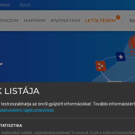
KNAK
SÚGÓ
VENCEIM
MAPPÁIM
KIVONATAIM
LETÖLTÉSEIM
r
 LISTÁJA
és testreszabhatja az önről gyűjtött információkat.
További információért 
adatvédelmi tájékoztatónkat
.
TATISZTIKA
 statisztikai sütiket „teljesítménysütiknek” is nevezik. Ezek a sütik információka