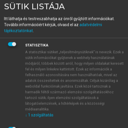
SÜTIK LISTÁJA
Matematika
Itt láthatja és testreszabhatja az önről gyűjtött információkat.
További információért kérjük, olvasd el az
adatvédelmi
menu_book
OLVASÁS
tájékoztatónkat
.
STATISZTIKA
A statisztikai sütiket „teljesítménysütiknek” is nevezik. Ezek a
Néhány görbékre és
sütik információkat gyűjtenek a webhely használatának
módjáról, többek között arról, hogy milyen oldalakat keresett
felületekre vonatkozó feladat
fel és milyen linkekre kattintott. Ezek az információk a
felhasználó azonosítására nem használhatóak, mivel az
A görbék és a felületek ábrázolásával kapcsolatos
adatok összesítettek és anonimizáltak. Céljuk kizárólag a
alapvető ismeretek tárgyalásához szükséges
weboldal funkcióinak javítása. Ezek közé tartoznak a
ismeretek, tételek, feladatkörök sokfélék és elemi
harmadik féltől származó elemzési szolgáltatásokhoz
módszerekkel ritkán tárgyalhatók. Ezért a
tartozó sütik; ilyen elemzési szolgáltatások a
következőkben csak néhány, a műszaki ábrázolás
látogatóelemzések, a hőtérképek és a közösségi
médiaanalitika.
szempontjából is alapvető görbét és felületet
↓
1
szolgáltatás
ábrázolunk.