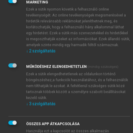
MARKETING
Ezek a sütik nyomon követik a felhasználó online
tevékenységét. Az online tevékenységek megismerésével a
hirdetők relevánsabb reklámokat jeleníthetnek meg, és
korlátozhatják, hogy a felhasználó hány alkalommal láthat
egy hirdetést. Ezek a sütik más szervezetekkel és hirdetőkkel
is megoszthatják ezeket az információkat. Ezek állandó sütik,
amelyek szinte mindig egy harmadik féltől származnak.
↓
2
szolgáltatás
MŰKÖDÉSHEZ ELENGEDHETETLEN
(mindig szükséges)
Ezek a sütik elengedhetetlenek az oldalunkon történő
böngészéshez,a funkciók használatához, és a felhasználók
nem tilthatják le azokat. A feltétlenül szükséges sütik közé
tartoznak többek között a személyre szabott beállításokat
kezelő sütik.
↓
3
szolgáltatás
ÖSSZES APP ÁTKAPCSOLÁSA
Használja ezt a kapcsolót az összes alkalmazás