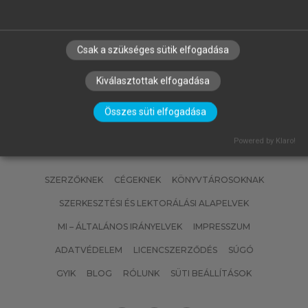
JÁNOSSY LAJOS, TASNÁDI PÉTER
Vektorszámítás I.
Csak a szükséges sütik elfogadása
Kiválasztottak elfogadása
Összes süti elfogadása
Powered by Klaro!
SZERZŐKNEK
CÉGEKNEK
KÖNYVTÁROSOKNAK
SZERKESZTÉSI ÉS LEKTORÁLÁSI ALAPELVEK
MI – ÁLTALÁNOS IRÁNYELVEK
IMPRESSZUM
ADATVÉDELEM
LICENCSZERZŐDÉS
SÚGÓ
GYIK
BLOG
RÓLUNK
SÜTI BEÁLLÍTÁSOK