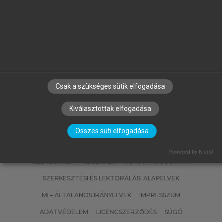
SALAMON KONRÁD (SZERK.)
Világtörténet
Csak a szükséges sütik elfogadása
Kiválasztottak elfogadása
Összes süti elfogadása
Powered by Klaro!
SZERZŐKNEK
CÉGEKNEK
KÖNYVTÁROSOKNAK
SZERKESZTÉSI ÉS LEKTORÁLÁSI ALAPELVEK
MI – ÁLTALÁNOS IRÁNYELVEK
IMPRESSZUM
ADATVÉDELEM
LICENCSZERZŐDÉS
SÚGÓ