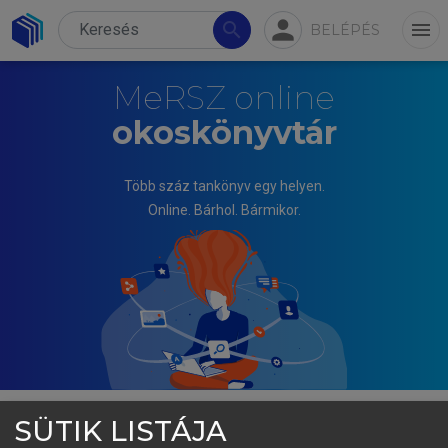
person
search
menu
BELÉPÉS
MeRSZ online
okoskönyvtár
Több száz tankönyv egy helyen.
Online. Bárhol. Bármikor.
SÜTIK LISTÁJA
SALAMON KONRÁD (SZERK.)