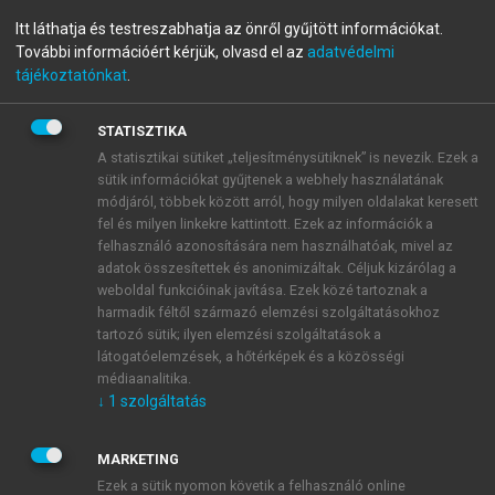
menu_book
OLVASÁS
Világtörténet
Itt láthatja és testreszabhatja az önről gyűjtött információkat.
További információért kérjük, olvasd el az
adatvédelmi
tájékoztatónkat
.
STATISZTIKA
Az ókori Közel-Kelet története
A statisztikai sütiket „teljesítménysütiknek” is nevezik. Ezek a
sütik információkat gyűjtenek a webhely használatának
A zsákmányoló életmódot a világ sok táján a termelő
módjáról, többek között arról, hogy milyen oldalakat keresett
életmód váltotta fel, sőt civilizáció is számtalan
fel és milyen linkekre kattintott. Ezek az információk a
helyen született. Hogy az ókori Közel-Kelet
felhasználó azonosítására nem használhatóak, mivel az
átalakulása mégis kiemelkedő fontosságú, az két
adatok összesítettek és anonimizáltak. Céljuk kizárólag a
tényezőnek köszönhető: egyrészt – mai ismereteink
weboldal funkcióinak javítása. Ezek közé tartoznak a
harmadik féltől származó elemzési szolgáltatásokhoz
alapján – ebben a térségben zajlott le a legkorábban,
tartozó sütik; ilyen elemzési szolgáltatások a
másrészt – ami még ennél is fontosabb – a folyamat
látogatóelemzések, a hőtérképek és a közösségi
megismerését segítő legtöbb forrás ebből a térségből
médiaanalitika.
származik. Itt alakultak ki a legkorábbi városi
↓
1
szolgáltatás
civilizációk, amelyeknek saját írásrendszerük, önálló
művészeti formanyelvük volt. Az európai történetírás
MARKETING
azért is szentel kitüntetett figyelmet az ókori Közel-
Ezek a sütik nyomon követik a felhasználó online