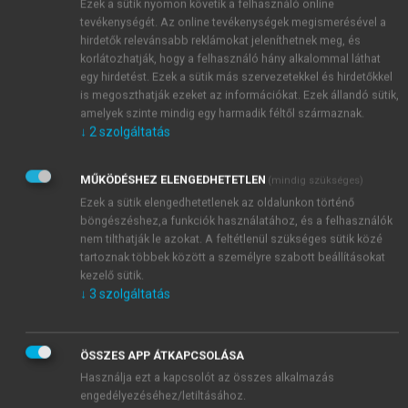
Ezek a sütik nyomon követik a felhasználó online
tevékenységét. Az online tevékenységek megismerésével a
hirdetők relevánsabb reklámokat jeleníthetnek meg, és
korlátozhatják, hogy a felhasználó hány alkalommal láthat
egy hirdetést. Ezek a sütik más szervezetekkel és hirdetőkkel
is megoszthatják ezeket az információkat. Ezek állandó sütik,
amelyek szinte mindig egy harmadik féltől származnak.
↓
2
szolgáltatás
MŰKÖDÉSHEZ ELENGEDHETETLEN
(mindig szükséges)
Ezek a sütik elengedhetetlenek az oldalunkon történő
böngészéshez,a funkciók használatához, és a felhasználók
nem tilthatják le azokat. A feltétlenül szükséges sütik közé
tartoznak többek között a személyre szabott beállításokat
kezelő sütik.
↓
3
szolgáltatás
ÖSSZES APP ÁTKAPCSOLÁSA
Használja ezt a kapcsolót az összes alkalmazás
engedélyezéséhez/letiltásához.