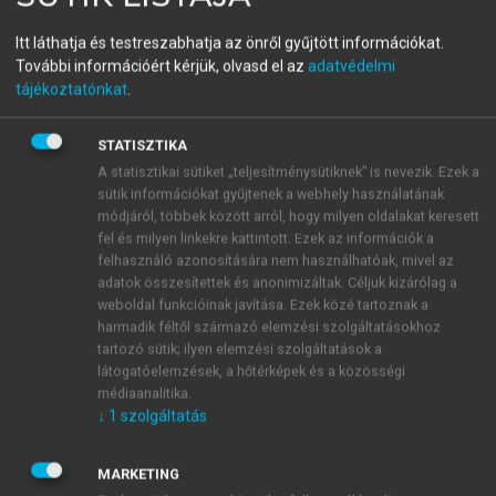
Foglalkoztatáspolitika
Itt láthatja és testreszabhatja az önről gyűjtött információkat.
A munkaerőpiac és a foglalkoztatáspolitika sajátos világa
További információért kérjük, olvasd el az
adatvédelmi
tájékoztatónkat
.
- A foglalkoztatáspolitikai eszközök változatai
STATISZTIKA
menu_book
OLVASÁS
A statisztikai sütiket „teljesítménysütiknek” is nevezik. Ezek a
sütik információkat gyűjtenek a webhely használatának
módjáról, többek között arról, hogy milyen oldalakat keresett
fel és milyen linkekre kattintott. Ezek az információk a
felhasználó azonosítására nem használhatóak, mivel az
A szociális gazdaság
adatok összesítettek és anonimizáltak. Céljuk kizárólag a
weboldal funkcióinak javítása. Ezek közé tartoznak a
A szociális gazdaság is
az első piacon kívüli,
harmadik féltől származó elemzési szolgáltatásokhoz
társadalmilag támogatott
foglalkoztatást jelent, de a
tartozó sütik; ilyen elemzési szolgáltatások a
második munkaerőpiaccal szemben itt a cél az, hogy
látogatóelemzések, a hőtérképek és a közösségi
a kezdeti támogatást követően már önállóan és
médiaanalitika.
↓
1
szolgáltatás
tartósan jöjjön létre, majd működjön a foglalkoztatás.
MARKETING