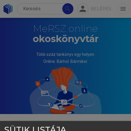
person
search
menu
BELÉPÉS
MeRSZ online
okoskönyvtár
Több száz tankönyv egy helyen.
Online. Bárhol. Bármikor.
SÜTIK LISTÁJA
LÁSZLÓ GYULA (SZERK.)