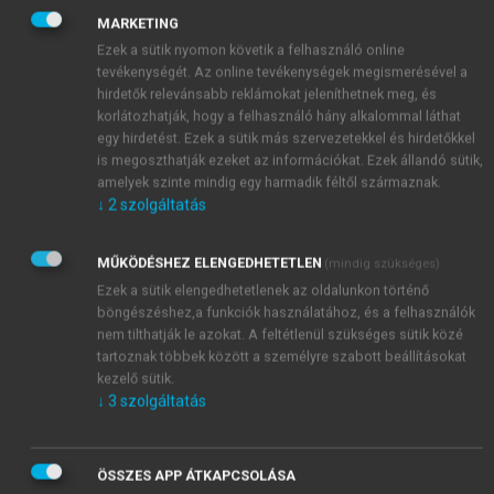
11
megfelelő értékben kell visszatéríteni.”
A
MARKETING
kölcsönnek két fajtája létezett hagyományosan: a
Ezek a sütik nyomon követik a felhasználó online
haszonkölcsön,
amely esetében csak a kölcsönadott
tevékenységét. Az online tevékenységek megismerésével a
dolog használatának a joga száll át, és a kölcsönvevő
hirdetők relevánsabb reklámokat jeleníthetnek meg, és
korlátozhatják, hogy a felhasználó hány alkalommal láthat
köteles a dolgot visszaadni miután használta,
egy hirdetést. Ezek a sütik más szervezetekkel és hirdetőkkel
valamint a
kölcsön
, amikor is a kölcsönadott dolog
is megoszthatják ezeket az információkat. Ezek állandó sütik,
tulajdonjoga száll át. Az utóbbi esetben az árut
amelyek szinte mindig egy harmadik féltől származnak.
felhasználás céljára adják át, és a kölcsönvevő
↓
2
szolgáltatás
köteles azt, amit kapott és felhasznált, hasonló
12
nemben, minőségben és mennyiségben visszaadni.
MŰKÖDÉSHEZ ELENGEDHETETLEN
(mindig szükséges)
Ezek a sütik elengedhetetlenek az oldalunkon történő
böngészéshez,a funkciók használatához, és a felhasználók
nem tilthatják le azokat. A feltétlenül szükséges sütik közé
tartoznak többek között a személyre szabott beállításokat
kezelő sütik.
↓
3
szolgáltatás
ÖSSZES APP ÁTKAPCSOLÁSA