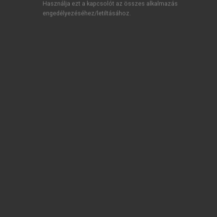
Használja ezt a kapcsolót az összes alkalmazás
engedélyezéséhez/letiltásához.
TARTALOMJEGYZÉK
Pénz, banki hitel és gazdasági ciklusok
Impresszum
Előszó a harmadik angol nyelvű kiadáshoz
Előszó a második angol nyelvű kiadáshoz