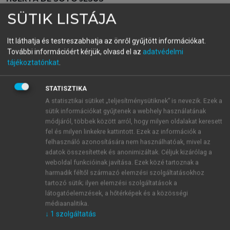
Pénz, banki hitel és
SÜTIK LISTÁJA
gazdasági ciklusok
Itt láthatja és testreszabhatja az önről gyűjtött információkat.
További információért kérjük, olvasd el az
adatvédelmi
tájékoztatónkat
.
menu_book
OLVASÁS
STATISZTIKA
A statisztikai sütiket „teljesítménysütiknek” is nevezik. Ezek a
sütik információkat gyűjtenek a webhely használatának
A fogalmak előzetes tisztázása:
módjáról, többek között arról, hogy milyen oldalakat keresett
fel és milyen linkekre kattintott. Ezek az információk a
kölcsönszerződések (mutuum
felhasználó azonosítására nem használhatóak, mivel az
és commodatum) és letéti
adatok összesítettek és anonimizáltak. Céljuk kizárólag a
weboldal funkcióinak javítása. Ezek közé tartoznak a
szerződések
harmadik féltől származó elemzési szolgáltatásokhoz
tartozó sütik; ilyen elemzési szolgáltatások a
A
Shorter Oxford English Dictionary
szerint a kölcsön
látogatóelemzések, a hőtérképek és a közösségi
„egy kölcsönadott dolog, különösen egy adott
médiaanalitika.
időszakra – általában kamatra – kölcsönzött
↓
1
szolgáltatás
pénzösszeg, melyet pénzben vagy a pénznek