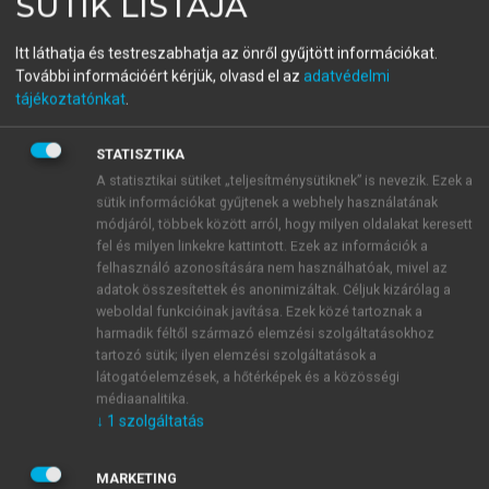
SÜTIK LISTÁJA
Vezetés és szervezés
Itt láthatja és testreszabhatja az önről gyűjtött információkat.
Szervezetek kialakítása és működtetése
További információért kérjük, olvasd el az
adatvédelmi
tájékoztatónkat
.
menu_book
OLVASÁS
STATISZTIKA
A statisztikai sütiket „teljesítménysütiknek” is nevezik. Ezek a
sütik információkat gyűjtenek a webhely használatának
módjáról, többek között arról, hogy milyen oldalakat keresett
Alapfolyamati és
fel és milyen linkekre kattintott. Ezek az információk a
felhasználó azonosítására nem használhatóak, mivel az
információtechnológia
adatok összesítettek és anonimizáltak. Céljuk kizárólag a
weboldal funkcióinak javítása. Ezek közé tartoznak a
Az empirikus szervezetvizsgálatok tapasztalatai
harmadik féltől származó elemzési szolgáltatásokhoz
szerint a szervezeti struktúra kialakításánál az
tartozó sütik; ilyen elemzési szolgáltatások a
alkalmazott technológia sajátosságait is figyelembe
látogatóelemzések, a hőtérképek és a közösségi
kell venni. (Lásd a
háttér
t.)
médiaanalitika.
↓
1
szolgáltatás
MARKETING