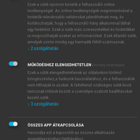
Ezek a sütik nyomon követik a felhasználó online
tevékenységét. Az online tevékenységek megismerésével a
hirdetők relevánsabb reklámokat jeleníthetnek meg, és
korlátozhatják, hogy a felhasználó hány alkalommal láthat
egy hirdetést. Ezek a sütik más szervezetekkel és hirdetőkkel
is megoszthatják ezeket az információkat. Ezek állandó sütik,
amelyek szinte mindig egy harmadik féltől származnak.
↓
2
szolgáltatás
MŰKÖDÉSHEZ ELENGEDHETETLEN
(mindig szükséges)
Ezek a sütik elengedhetetlenek az oldalunkon történő
böngészéshez,a funkciók használatához, és a felhasználók
nem tilthatják le azokat. A feltétlenül szükséges sütik közé
tartoznak többek között a személyre szabott beállításokat
kezelő sütik.
↓
3
szolgáltatás
ÖSSZES APP ÁTKAPCSOLÁSA
Használja ezt a kapcsolót az összes alkalmazás
TARTALOMJEGYZÉK
engedélyezéséhez/letiltásához.