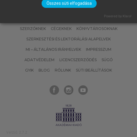
Összes süti elfogadása
Powered by Klaro!
SZERZŐKNEK
CÉGEKNEK
KÖNYVTÁROSOKNAK
SZERKESZTÉSI ÉS LEKTORÁLÁSI ALAPELVEK
MI – ÁLTALÁNOS IRÁNYELVEK
IMPRESSZUM
ADATVÉDELEM
LICENCSZERZŐDÉS
SÚGÓ
GYIK
BLOG
RÓLUNK
SÜTI BEÁLLÍTÁSOK
Verzió: 2.7.2