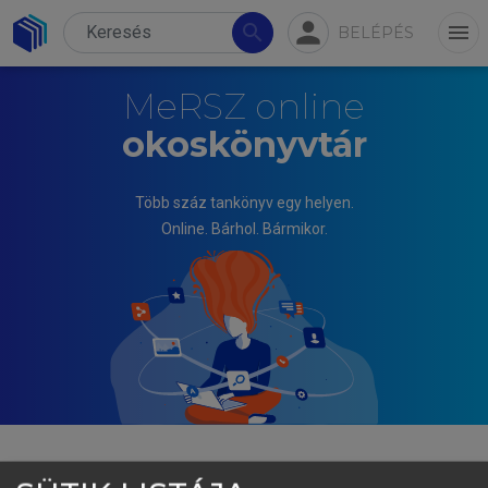
person
search
menu
BELÉPÉS
MeRSZ online
okoskönyvtár
Több száz tankönyv egy helyen.
Online. Bárhol. Bármikor.
DOBÁK MIKLÓS, ANTAL ZSUZSA