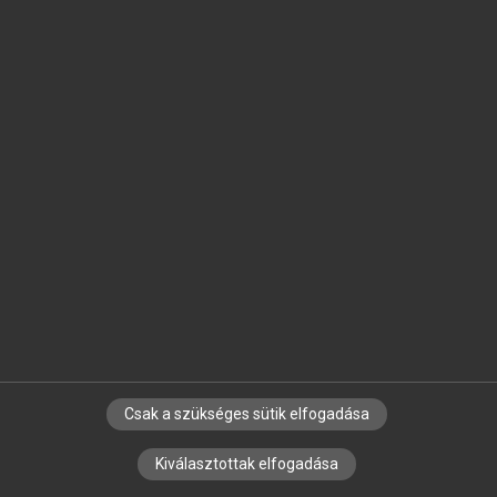
arrow_circle_left
arrow_circle_right
MATISCSÁKNÉ LIZÁK MARIANNA
(SZERK.)
Emberi erőforrás gazdálkodás
Csak a szükséges sütik elfogadása
Kiválasztottak elfogadása