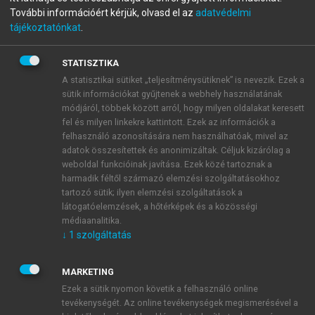
menu_book
OLVASÁS
További információért kérjük, olvasd el az
adatvédelmi
20 év múlva
tájékoztatónkat
.
Vissza a jövőbe
STATISZTIKA
A statisztikai sütiket „teljesítménysütiknek” is nevezik. Ezek a
sütik információkat gyűjtenek a webhely használatának
A válságkezelés válsága és a
módjáról, többek között arról, hogy milyen oldalakat keresett
fel és milyen linkekre kattintott. Ezek az információk a
kiút kiúttalansága?
felhasználó azonosítására nem használhatóak, mivel az
adatok összesítettek és anonimizáltak. Céljuk kizárólag a
131
Csaba László
weboldal funkcióinak javítása. Ezek közé tartoznak a
harmadik féltől származó elemzési szolgáltatásokhoz
tartozó sütik; ilyen elemzési szolgáltatások a
látogatóelemzések, a hőtérképek és a közösségi
médiaanalitika.
↓
1
szolgáltatás
MARKETING
Ezek a sütik nyomon követik a felhasználó online
tevékenységét. Az online tevékenységek megismerésével a