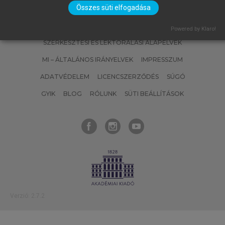
Összes süti elfogadása
SZERZŐKNEK
CÉGEKNEK
KÖNYVTÁROSOKNAK
Powered by Klaro!
SZERKESZTÉSI ÉS LEKTORÁLÁSI ALAPELVEK
MI – ÁLTALÁNOS IRÁNYELVEK
IMPRESSZUM
ADATVÉDELEM
LICENCSZERZŐDÉS
SÚGÓ
GYIK
BLOG
RÓLUNK
SÜTI BEÁLLÍTÁSOK
Verzió: 2.7.2