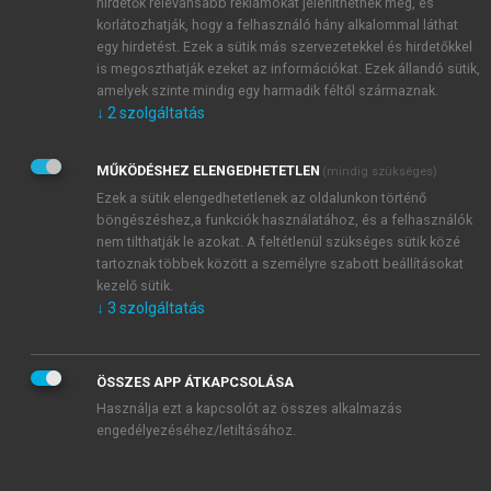
hirdetők relevánsabb reklámokat jeleníthetnek meg, és
korlátozhatják, hogy a felhasználó hány alkalommal láthat
egy hirdetést. Ezek a sütik más szervezetekkel és hirdetőkkel
is megoszthatják ezeket az információkat. Ezek állandó sütik,
amelyek szinte mindig egy harmadik féltől származnak.
↓
2
szolgáltatás
MŰKÖDÉSHEZ ELENGEDHETETLEN
(mindig szükséges)
Ezek a sütik elengedhetetlenek az oldalunkon történő
böngészéshez,a funkciók használatához, és a felhasználók
nem tilthatják le azokat. A feltétlenül szükséges sütik közé
tartoznak többek között a személyre szabott beállításokat
kezelő sütik.
↓
3
szolgáltatás
TARTALOMJEGYZÉK
ÖSSZES APP ÁTKAPCSOLÁSA
20 év múlva • Vissza a jövőbe
Használja ezt a kapcsolót az összes alkalmazás
Impresszum
engedélyezéséhez/letiltásához.
A kötet szerzői
chevron_right
Vissza a jövőbe Nincs királyi út