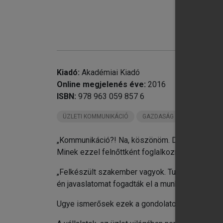
Kiadó:
Akadémiai Kiadó
Online megjelenés éve:
2016
ISBN:
978 963 059 857 6
ÜZLETI KOMMUNIKÁCIÓ
GAZDASÁG
„Kommunikáció?! Na, köszönöm. Divattéma. Blöff.
chevron_right
Minek ezzel felnőttként foglalkozni?”
chevron_right
Fü
„Felkészült szakember vagyok. Tudom, mit akaro
én javaslatomat fogadták el a munkatársaim? Eze
Ugye ismerősek ezek a gondolatok?