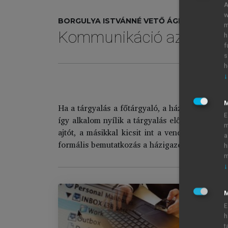
A
w
BORGULYA ISTVÁNNÉ VETŐ ÁGNES ÁGOTA
m
Kommunikáció az üzleti 
h
f
s
h
↓
Ha a tárgyalás a főtárgyaló, a házigazda szob
E
így alkalom nyílik a tárgyalás előtti utolsó eg
m
ajtót, a másikkal kicsit int a vendégnek, hogy
a
formális bemutatkozás a házigazda és a vendég
h
m
↓
M
E
h
Ko
t