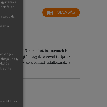
t gyűjtenek a
sett fel és
menu_book
OLVASÁS
g a weboldal
ések, a
gérkezéséről. Először a háziak mennek be,
ékenységek
 elsőnek az ajtón, egyik kezével tartja az
ozhatják, hogy
lés, s ha első alkalommal találkoznak, a
kkel és
ek szinte
es sütik közé