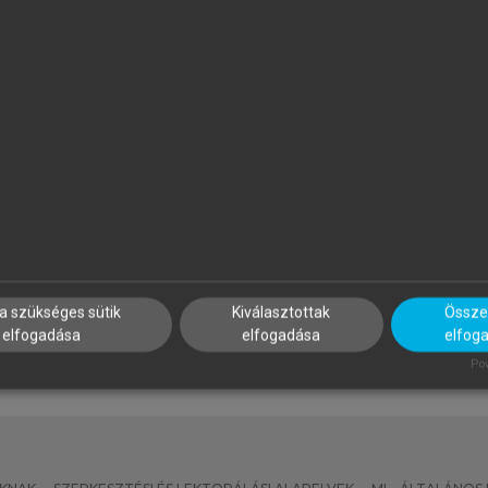
APP ILONA (SZERK.)
PROJECT MANAGEMENT
INSTITUTE
zálloda- és
Projektmenedzsment útmut
endéglátásmenedzsment
a szükséges sütik
Kiválasztottak
Összes
elfogadása
elfogadása
elfog
Pow