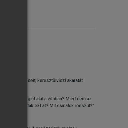
ifejezi érzéseit, keresztülviszi akaratát.
radtam ma megint alul a vitában? Miért nem az
Miért nem látták ezt át? Mit csinálok rosszul?”