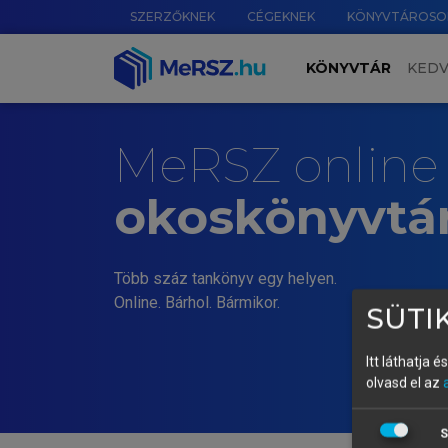
SZERZŐKNEK
CÉGEKNEK
KÖNYVTÁROSO
KÖNYVTÁR
KED
MeRSZ online
okoskönyvtá
Több száz tankönyv egy helyen.
Online. Bárhol. Bármikor.
SÜTIK
Itt láthatja 
olvasd el az
S