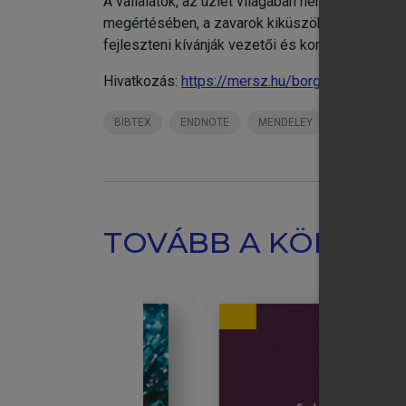
A vállalatok, az üzlet világában nem könnyű e
megértésében, a zavarok kiküszöbölésében ad s
fejleszteni kívánják vezetői és kommunikációs
Hivatkozás:
https://mersz.hu/borgulya-somogyv
BIBTEX
ENDNOTE
MENDELEY
ZOTERO
TOVÁBB A KÖNYVT