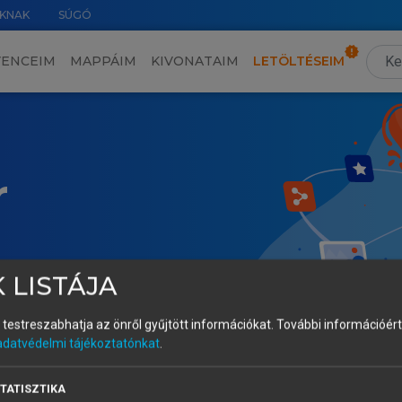
KNAK
SÚGÓ
VENCEIM
MAPPÁIM
KIVONATAIM
LETÖLTÉSEIM
r
 LISTÁJA
és testreszabhatja az önről gyűjtött információkat.
További információért 
adatvédelmi tájékoztatónkat
.
TATISZTIKA