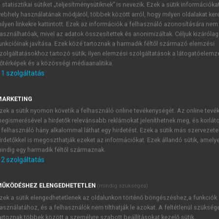
 statisztikai sütiket „teljesítménysütiknek” is nevezik. Ezek a sütik információka
ebhely használatának módjáról, többek között arról, hogy milyen oldalakat kere
, SOMOGYVÁRI MÁRTA
ilyen linkekre kattintott. Ezek az információk a felhasználó azonosítására nem
világban
asználhatóak, mivel az adatok összesítettek és anonimizáltak. Céljuk kizáróla
unkcióinak javítása. Ezek közé tartoznak a harmadik féltől származó elemzési
zolgáltatásokhoz tartozó sütik; ilyen elemzési szolgáltatások a látogatóelemz
őtérképek és a közösségi médiaanalitika.
1
szolgáltatás
Tárgyalás a házigazda szobájában
MARKETING
ájában történik, értesíteni kell őt a vendég vagy vendégek me
zek a sütik nyomon követik a felhasználó online tevékenységét. Az online tev
yeztetésre. Ezután vezetjük be a vendéget: „Aki kísér, az lép be
egismerésével a hirdetők relevánsabb reklámokat jeleníthetnek meg, és korlát
 kihez kell odalépnie” (
Görög 1999
: 119). A kölcsönös üdvöz
 felhasználó hány alkalommal láthat egy hirdetést. Ezek a sütik más szervezete
 feladata.
irdetőkkel is megoszthatják ezeket az információkat. Ezek állandó sütik, amely
indig egy harmadik féltől származnak.
2
szolgáltatás
TARTALOMJEGYZÉK
ŰKÖDÉSHEZ ELENGEDHETETLEN
(mindig szükséges)
zek a sütik elengedhetetlenek az oldalunkon történő böngészéshez,a funkciók
asználatához, és a felhasználók nem tilthatják le azokat. A feltétlenül szükség
mmunikáció az üzleti világban
artoznak többek között a személyre szabott beállításokat kezelő sütik.