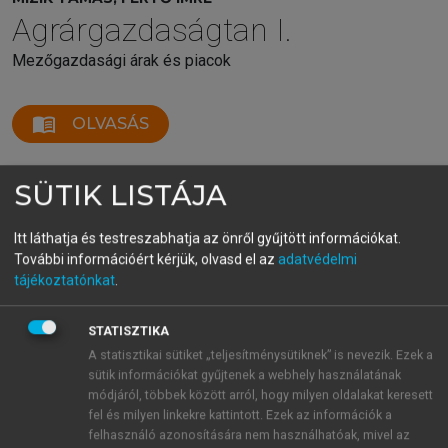
Agrárgazdaságtan I.
Mezőgazdasági árak és piacok
menu_book
OLVASÁS
SÜTIK LISTÁJA
A tőzsdei ügyletek szereplői és
Itt láthatja és testreszabhatja az önről gyűjtött információkat.
funkcióik
További információért kérjük, olvasd el az
adatvédelmi
tájékoztatónkat
.
A tőzsdei ügyletek kapcsán elsőre talán mindenkinek
a
bróker
(vagy alkusz) jut eszébe. Ők voltak azok
STATISZTIKA
(illetve még egyes helyeken/bizonyos időszakokban
A statisztikai sütiket „teljesítménysütiknek” is nevezik. Ezek a
még most is), akik a parketten tolongtak, és
sütik információkat gyűjtenek a webhely használatának
próbálták speciális kézjeleikkel leadni a
módjáról, többek között arról, hogy milyen oldalakat keresett
vételi/eladási megbízásokat. A tőzsdék zöme
fel és milyen linkekre kattintott. Ezek az információk a
manapság már elektronikus kereskedési formában
felhasználó azonosítására nem használhatóak, mivel az