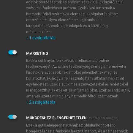
adatok összesítettek és anonimizáltak. Céljuk kizárólag a
működik, az alkuszok az irodáikban ülnek a
weboldal funkcióinak javítása. Ezek közé tartoznak a
hálózatba kötött számítógépek mögött, és próbálják
harmadik féltől származó elemzési szolgáltatásokhoz
teljesíteni az ügyfeleik megbízásait. A tőzsdén
tartozó sütik; ilyen elemzési szolgáltatások a
kereskedési joga kizárólag a
tőzsdetagok
nak
látogatóelemzések, a hőtérképek és a közösségi
(brókercégek, bankok) van, ügyletet csak rajtuk,
médiaanalitika.
↓
1
szolgáltatás
illetve az általuk alkalmazott brókereken keresztül
11
lehet kötni.
A tőzsdetagok a kereskedési jogért
cserébe díjat fizetnek, amelynek nagysága
MARKETING
összhangban van azzal, hogy mely szekciókban van
Ezek a sütik nyomon követik a felhasználó online
tevékenységét. Az online tevékenységek megismerésével a
erre lehetőségük. Ez lehet akár egyetlen szekcióban
hirdetők relevánsabb reklámokat jeleníthetnek meg, és
történő (például gabonaszekció), de akár teljes, a
korlátozhatják, hogy a felhasználó hány alkalommal láthat
szekciók mindegyikére kiterjedő kereskedési jog is. A
egy hirdetést. Ezek a sütik más szervezetekkel és hirdetőkkel
megbízók
a várakozásaik, illetve stratégiai céljaik
is megoszthatják ezeket az információkat. Ezek állandó sütik,
alapján döntenek arról, hogy akarnak-e pozíciót
amelyek szinte mindig egy harmadik féltől származnak.
↓
2
szolgáltatás
felvenni, és ha igen, akkor milyet és mekkorát. A
megbízók köre igen változatos. Talán az egyik
legalapvetőbb megbízói kategória a termelő és
MŰKÖDÉSHEZ ELENGEDHETETLEN
(mindig szükséges)
a feldolgozó
. Az első kategóriába tartozók
Ezek a sütik elengedhetetlenek az oldalunkon történő
rendelkeznek, vagy rendelkezni fognak egy adott
böngészéshez,a funkciók használatához, és a felhasználók