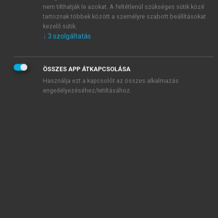
nem tilthatják le azokat. A feltétlenül szükséges sütik közé
12
terménnyel,
amelynek kapcsán van/lesz szükségük
tartoznak többek között a személyre szabott beállításokat
a tőzsdére. Ezzel szemben a feldolgozóknak
kezelő sütik.
szükségük van/lesz egy adott terményre, és ehhez
↓
3
szolgáltatás
veszik igénybe a tőzsdét. Azonban mindkét csoport
közös jellemzője a kockázatkerülés
(risk aversion).
Az
általuk használt fedezeti ügylet a hedge. A fedezeti
ÖSSZES APP ÁTKAPCSOLÁSA
ügyletkötők
(hedge – hedger)
a határidős piacok
Használja ezt a kapcsolót az összes alkalmazás
segítségével kívánják csökkenteni a jelenben meglévő
engedélyezéséhez/letiltásához.
13
kockázatukat.
A hedge ügyletet később részletesen
bemutatjuk.