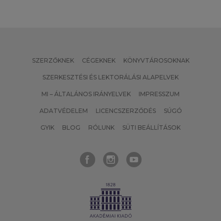
SZERZŐKNEK
CÉGEKNEK
KÖNYVTÁROSOKNAK
SZERKESZTÉSI ÉS LEKTORÁLÁSI ALAPELVEK
MI – ÁLTALÁNOS IRÁNYELVEK
IMPRESSZUM
ADATVÉDELEM
LICENCSZERZŐDÉS
SÚGÓ
GYIK
BLOG
RÓLUNK
SÜTI BEÁLLÍTÁSOK