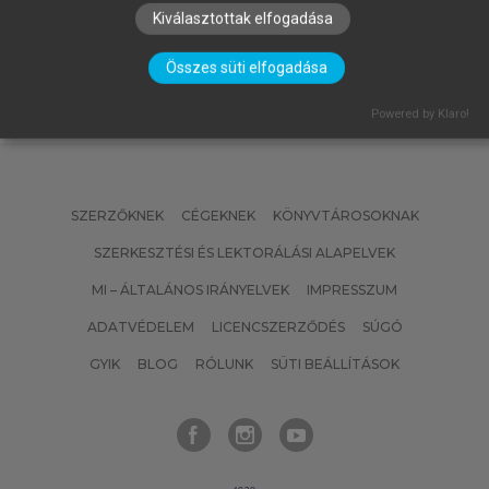
Kiválasztottak elfogadása
Összes süti elfogadása
Powered by Klaro!
SZERZŐKNEK
CÉGEKNEK
KÖNYVTÁROSOKNAK
SZERKESZTÉSI ÉS LEKTORÁLÁSI ALAPELVEK
MI – ÁLTALÁNOS IRÁNYELVEK
IMPRESSZUM
ADATVÉDELEM
LICENCSZERZŐDÉS
SÚGÓ
GYIK
BLOG
RÓLUNK
SÜTI BEÁLLÍTÁSOK