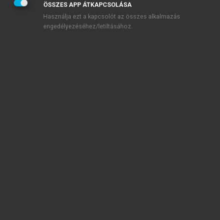
ÖSSZES APP ÁTKAPCSOLÁSA
Használja ezt a kapcsolót az összes alkalmazás
engedélyezéséhez/letiltásához.