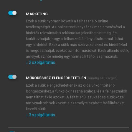
különböztet meg és vizsgál. Meg kell azonban
jegyeznünk, hogy ennek a bemutatandó fejlődési
MARKETING
folyamatnak az ismertetésével nem azt állítjuk, hogy
Ezek a sütik nyomon követik a felhasználó online
a kapcsolatok fejlődése elkerülhetetlenül végbe is
tevékenységét. Az online tevékenységek megismerésével a
megy ezen a pályán. Egy adott kapcsolat
hirdetők relevánsabb reklámokat jeleníthetnek meg, és
továbbfejlődése a konkrét szereplők vagy a
korlátozhatják, hogy a felhasználó hány alkalommal láthat
egy hirdetést. Ezek a sütik más szervezetekkel és hirdetőkkel
versenytárs beszállító, megrendelő vállalatok
is megoszthatják ezeket az információkat. Ezek állandó sütik,
cselekedeteitől függően akár el is maradhat, a
amelyek szinte mindig egy harmadik féltől származnak.
fejlődés akár vissza is fordulhat. A tanulmány során
↓
2
szolgáltatás
a kapcsolatok bilaterális jellegét kívánjuk mindvégig
hangsúlyozni, és azt, hogy a beszállító és a
MŰKÖDÉSHEZ ELENGEDHETETLEN
(mindig szükséges)
megrendelő tevékenységei miben hasonlítanak. A
Ezek a sütik elengedhetetlenek az oldalunkon történő
kapcsolat fejlődésének öt szakaszát az
1. táblázat
böngészéshez,a funkciók használatához, és a felhasználók
foglalja össze. E szakaszok elemzése során
nem tilthatják le azokat. A feltétlenül szükséges sütik közé
mindvégig a tapasztalat, a bizonytalanság, a távolság,
tartoznak többek között a személyre szabott beállításokat
az elkötelezettség és az adaptáció dimenzióit
kezelő sütik.
↓
3
szolgáltatás
használjuk.