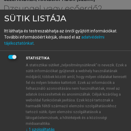
Dzsungel vagy esőerdő?
SÜTIK LISTÁJA
Az üzleti kapcsolatok hálózata
Itt láthatja és testreszabhatja az önről gyűjtött információkat.
menu_book
OLVASÁS
További információért kérjük, olvasd el az
adatvédelmi
tájékoztatónkat
.
STATISZTIKA
A megrendelő-beszállító
A statisztikai sütiket „teljesítménysütiknek” is nevezik. Ezek a
sütik információkat gyűjtenek a webhely használatának
kapcsolatok fejlődése
módjáról, többek között arról, hogy milyen oldalakat keresett
fel és milyen linkekre kattintott. Ezek az információk a
E tanulmány nem azzal a céllal született, hogy a
felhasználó azonosítására nem használhatóak, mivel az
beszállító vagy megrendelő partner kiválasztásának
adatok összesítettek és anonimizáltak. Céljuk kizárólag a
okait elemezze (bár elismerjük, hogy ez is rendkívül
weboldal funkcióinak javítása. Ezek közé tartoznak a
fontos kérdéskör). Ehelyett annak bemutatására
harmadik féltől származó elemzési szolgáltatásokhoz
tartozó sütik; ilyen elemzési szolgáltatások a
vállalkozunk, hogyan jön létre és hogyan fejlődik a
látogatóelemzések, a hőtérképek és a közösségi
kapcsolat az idők során. E fejlődési folyamat
médiaanalitika.
elemzése során a tanulmány öt evolúciós szakaszt
↓
1
szolgáltatás