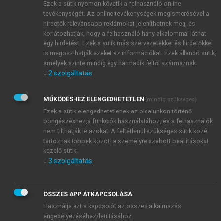
Ezek a sütik nyomon követik a felhasználó online
tevékenységét. Az online tevékenységek megismerésével a
hirdetők relevánsabb reklámokat jeleníthetnek meg, és
korlátozhatják, hogy a felhasználó hány alkalommal láthat
egy hirdetést. Ezek a sütik más szervezetekkel és hirdetőkkel
is megoszthatják ezeket az információkat. Ezek állandó sütik,
amelyek szinte mindig egy harmadik féltől származnak.
↓
2
szolgáltatás
MŰKÖDÉSHEZ ELENGEDHETETLEN
(mindig szükséges)
Ezek a sütik elengedhetetlenek az oldalunkon történő
böngészéshez,a funkciók használatához, és a felhasználók
nem tilthatják le azokat. A feltétlenül szükséges sütik közé
tartoznak többek között a személyre szabott beállításokat
kezelő sütik.
↓
3
szolgáltatás
TARTALOMJEGYZÉK
ÖSSZES APP ÁTKAPCSOLÁSA
Használja ezt a kapcsolót az összes alkalmazás
DZSUNGEL VAGY ESŐERDŐ? Az üzleti kapcsolatok
engedélyezéséhez/letiltásához.