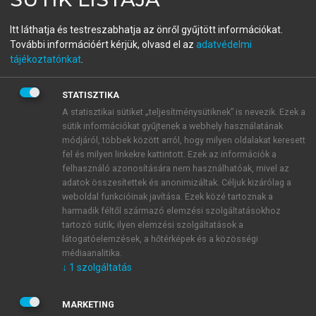
Dzsungel vagy esőerdő?
Itt láthatja és testreszabhatja az önről gyűjtött információkat.
Az üzleti kapcsolatok hálózata
További információért kérjük, olvasd el az
adatvédelmi
tájékoztatónkat
.
menu_book
OLVASÁS
STATISZTIKA
A statisztikai sütiket „teljesítménysütiknek” is nevezik. Ezek a
sütik információkat gyűjtenek a webhely használatának
módjáról, többek között arról, hogy milyen oldalakat keresett
Diadikus üzleti kapcsolatok az
fel és milyen linkekre kattintott. Ezek az információk a
felhasználó azonosítására nem használhatóak, mivel az
18
üzleti hálózat kontextusában
adatok összesítettek és anonimizáltak. Céljuk kizárólag a
weboldal funkcióinak javítása. Ezek közé tartoznak a
James C. Anderson–Håkan Håkansson–Jan Johanson
harmadik féltől származó elemzési szolgáltatásokhoz
tartozó sütik; ilyen elemzési szolgáltatások a
látogatóelemzések, a hőtérképek és a közösségi
médiaanalitika.
↓
1
szolgáltatás
MARKETING