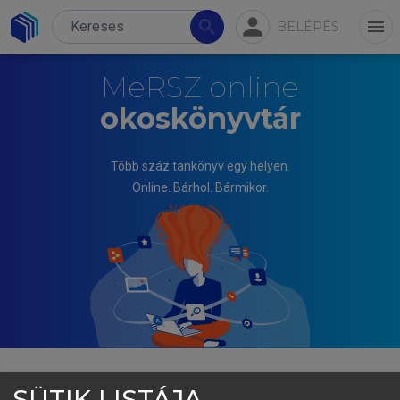
person
search
menu
BELÉPÉS
MeRSZ online
okoskönyvtár
Több száz tankönyv egy helyen.
Online. Bárhol. Bármikor.
SÜTIK LISTÁJA
GELEI ANDREA, MANDJÁK TIBOR (SZERK.)